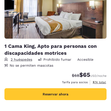
1 Cama King, Apto para personas con
discapacidades motrices
2 huéspedes
Prohibido fumar
Accesible
No se permiten mascotas
$65
Precio tachado:
Precio con desc
$68
USD
/noche
Ver detalles
Tarifa para socios
$74
total
Reservar ahora