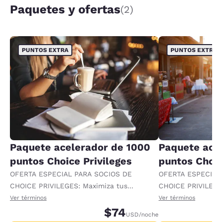
Paquetes y ofertas
(2)
PUNTOS EXTRA
PUNTOS EXTRA
Paquete acelerador de 1000
Paquete ace
puntos Choice Privileges
puntos Choic
OFERTA ESPECIAL PARA SOCIOS DE
OFERTA ESPECIAL
CHOICE PRIVILEGES: Maximiza tus
CHOICE PRIVILEGE
recompensas al recibir 1000 puntos
recompensas al re
Ver términos
Ver términos
adicionales por noche.
$74
adicionales por no
USD
/noche