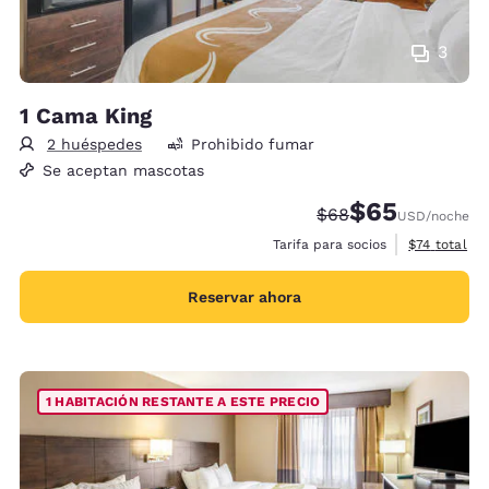
3
1 Cama King
2 huéspedes
Prohibido fumar
Se aceptan mascotas
$65
Precio tachado:
Precio con desc
$68
USD
/noche
Ver detalles
Tarifa para socios
$74
total
Reservar ahora
1 HABITACIÓN RESTANTE A ESTE PRECIO