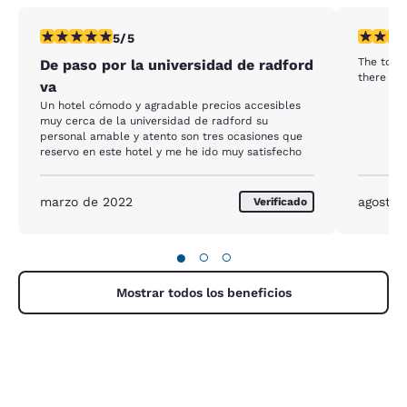
calificación de 5 estrellas. Excepcional. 1 reseña
calificaci
5/5
The toile
De paso por la universidad de radford
there we
va
Un hotel cómodo y agradable precios accesibles
muy cerca de la universidad de radford su
personal amable y atento son tres ocasiones que
reservo en este hotel y me he ido muy satisfecho
marzo de 2022
agosto 
Verificado
●
○
○
Mostrar todos los beneficios