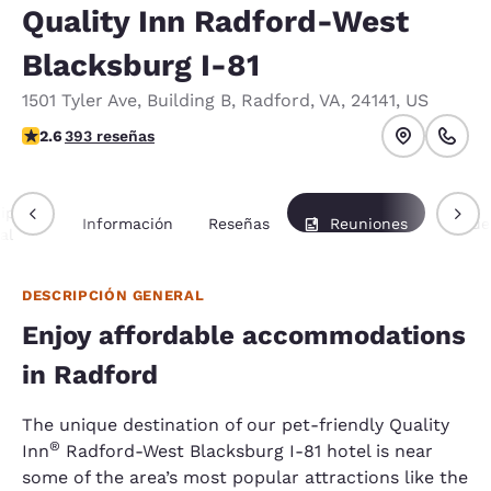
Quality Inn Radford-West
Blacksburg I-81
1501 Tyler Ave
,
Building B
,
Radford
,
VA
,
24141
,
US
calificación de 2.63 estrellas. Feria.
2.6
393 reseñas
ipción
Información
Reseñas
Reuniones
Paque
al
DESCRIPCIÓN GENERAL
Enjoy affordable accommodations
in Radford
The unique destination of our pet-friendly Quality
®
Inn
Radford-West Blacksburg I-81 hotel is near
some of the area’s most popular attractions like the