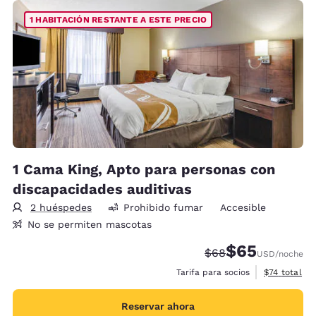
1 HABITACIÓN RESTANTE A ESTE PRECIO
1 Cama King, Apto para personas con
discapacidades auditivas
2 huéspedes
Prohibido fumar
Accesible
No se permiten mascotas
$65
Precio tachado:
Precio con desc
$68
USD
/noche
Ver detalles
Tarifa para socios
$74
total
Reservar ahora