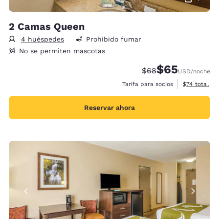
2 Camas Queen
4 huéspedes
Prohibido fumar
No se permiten mascotas
$65
Precio tachado:
Precio con desc
$68
USD
/noche
Ver detalles
Tarifa para socios
$74
total
Reservar ahora