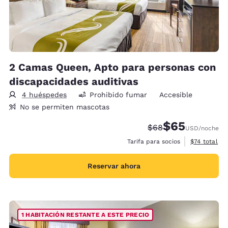
2 Camas Queen, Apto para personas con
discapacidades auditivas
4 huéspedes
Prohibido fumar
Accesible
No se permiten mascotas
$65
Precio tachado:
Precio con desc
$68
USD
/noche
Ver detalles
Tarifa para socios
$74
total
Reservar ahora
1 HABITACIÓN RESTANTE A ESTE PRECIO