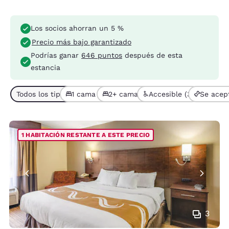
Los socios ahorran un 5 %
Precio más bajo garantizado
Podrías ganar
646 puntos
después de esta
estancia
Todos los tipos de habitación (7)
1 cama (4)
2+ camas (3)
Accesible (3)
Se acep
1 HABITACIÓN RESTANTE A ESTE PRECIO
3