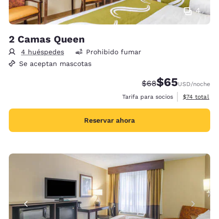
4
2 Camas Queen
4 huéspedes
Prohibido fumar
Se aceptan mascotas
$65
Precio tachado:
Precio con desc
$68
USD
/noche
Ver detalles
Tarifa para socios
$74
total
Reservar ahora