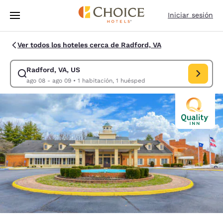
Carga completa
Pasar A Contenido Principal
Iniciar sesión
Ver todos los hoteles cerca de Radford, VA
Radford, VA, US
Modificar la búsqueda de Radford, VA, US. Fecha de check-in ago 08, 
ago 08 - ago 09
•
1 habitación, 1 huésped