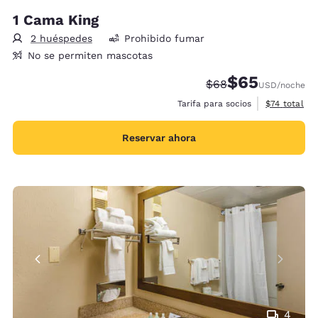
1 Cama King
2 huéspedes
Prohibido fumar
No se permiten mascotas
$65
Precio tachado:
Precio con desc
$68
USD
/noche
Ver detalles
Tarifa para socios
$74
total
Reservar ahora
4