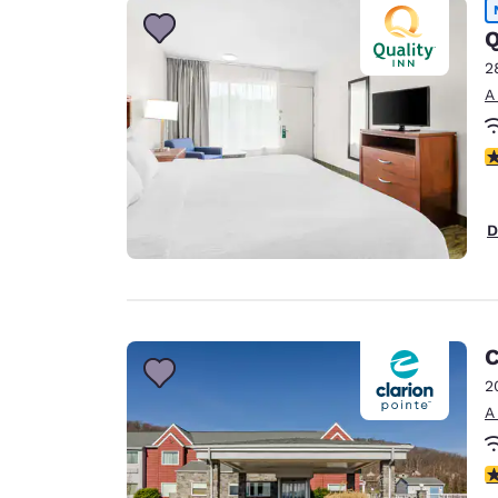
Q
2
A
c
D
C
2
A
c