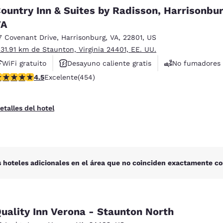
México
Mexico
ountry Inn & Suites by Radisson, Harrisonbur
Español
English
VA
7 Covenant Drive
,
Harrisonburg
,
VA
,
22801
,
US
nd
Germany
España
 31.91 km de Staunton, Virginia 24401, EE. UU.
English
Español
WiFi gratuito
Desayuno caliente gratis
No fumadores
alificación de 4.5 estrellas. Excelente. 454 reseñas
4.5
Excelente
(454)
France
France
Français
English
etalles del hotel
Italia
Italy
Italiano
English
ngdom
 hoteles adicionales en el área que no coinciden exactamente co
India
New Zealan
English
English
uality Inn Verona - Staunton North