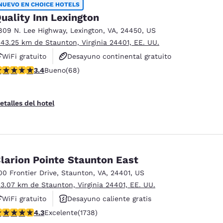
NUEVO EN CHOICE HOTELS
uality Inn Lexington
809 N. Lee Highway
,
Lexington
,
VA
,
24450
,
US
 43.25 km de Staunton, Virginia 24401, EE. UU.
WiFi gratuito
Desayuno continental gratuito
alificación de 3.38 estrellas. Bueno. 68 reseñas
3.4
Bueno
(68)
Se aceptan mascotas
etalles del hotel
larion Pointe Staunton East
00 Frontier Drive
,
Staunton
,
VA
,
24401
,
US
 3.07 km de Staunton, Virginia 24401, EE. UU.
WiFi gratuito
Desayuno caliente gratis
alificación de 4.3 estrellas. Excelente. 1738 reseñas
4.3
Excelente
(1738)
Piscina al aire libre