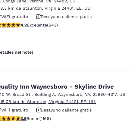
0 Lodge Lane
,
Verona
,
VA
,
24482
,
US
 8.3 km de Staunton, Virginia 24401, EE. UU.
WiFi gratuito
Desayuno caliente gratis
alificación de 4.24 estrellas. Excelente. 643 reseñas
4.2
Excelente
(643)
Se aceptan mascotas
etalles del hotel
uality Inn Waynesboro - Skyline Drive
40 W. Broad St.
,
Building A
,
Waynesboro
,
VA
,
22980-4317
,
US
 18.08 km de Staunton, Virginia 24401, EE. UU.
WiFi gratuito
Desayuno caliente gratis
alificación de 3.49 estrellas. Bueno. 1166 reseñas
3.5
Bueno
(1166)
Se aceptan mascotas