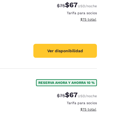
$67
Precio tachado:
Precio con descuento:
$75
USD
/noche
Tarifa para socios
Ver detalles del total estim
$75
total
Ver disponibilidad
RESERVA AHORA Y AHORRA 10 %
$67
Precio tachado:
Precio con descuento:
$75
USD
/noche
Tarifa para socios
Ver detalles del total estim
$75
total