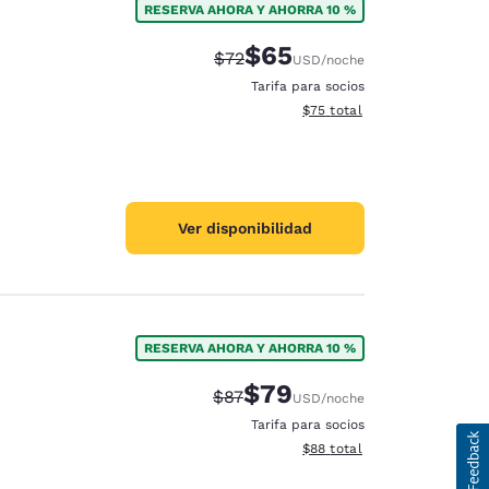
RESERVA AHORA Y AHORRA 10 %
$65
Precio tachado:
Precio con descuento:
$72
USD
/noche
Tarifa para socios
Ver detalles del total estim
$75
total
Ver disponibilidad
RESERVA AHORA Y AHORRA 10 %
$79
Precio tachado:
Precio con descuento:
$87
USD
/noche
Tarifa para socios
Ver detalles del total estim
$88
total