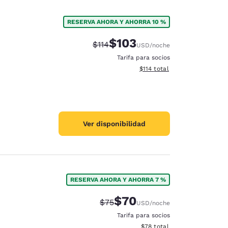
RESERVA AHORA Y AHORRA 10 %
$103
Precio tachado:
Precio con descuento:
$114
USD
/noche
Tarifa para socios
Ver detalles del total estima
$114
total
Ver disponibilidad
RESERVA AHORA Y AHORRA 7 %
$70
Precio tachado:
Precio con descuento:
$75
USD
/noche
Tarifa para socios
Ver detalles del total estim
$78
total