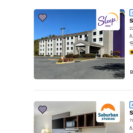
S
2
A
c
D
S
7
A