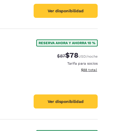
Ver disponibilidad
RESERVA AHORA Y AHORRA 10 %
$78
Precio tachado:
Precio con descuento:
$87
USD
/noche
Tarifa para socios
Ver detalles del total estim
$88
total
Ver disponibilidad