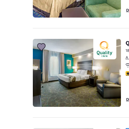
D
Q
1
A
c
D