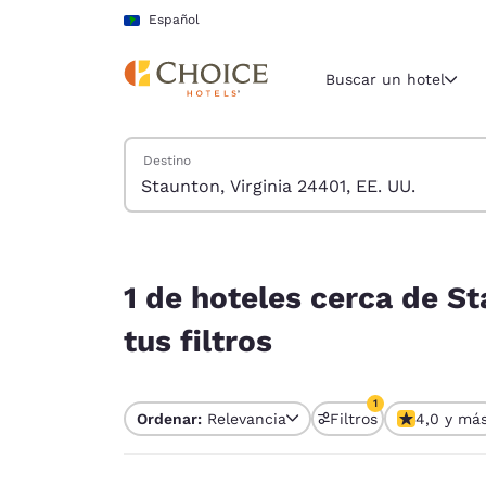
Carga completa
Pasar A Contenido Principal
Español
Buscar un hotel
Buscar hoteles
Destino
Región y ubicac
América La
Español
1 de hoteles cerca de Staunton, Virginia 24401, 
Selecciona t
1 de hoteles cerca de St
América
tus filtros
United Sta
English
1
Ordenar:
Relevancia
Filtros
4,0 y má
América L
1 filtro seleccion
Português