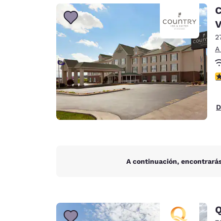
Canada
C
Français
Europa
2
Deutschla
A
Deutsch
c
Spain
English
D
Ireland
English
United Ki
English
A continuación, encontrarás
Asia-Pacífico
Australia
English
Q