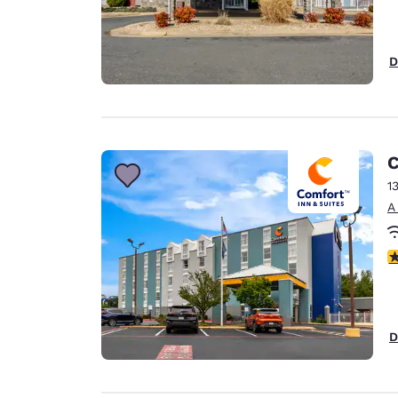
D
C
1
A
c
D