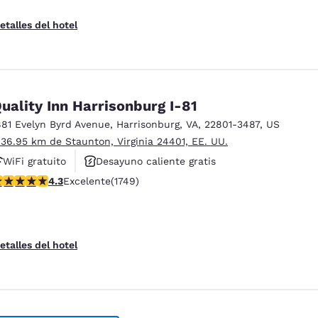
etalles del hotel
uality Inn Harrisonburg I-81
881 Evelyn Byrd Avenue
,
Harrisonburg
,
VA
,
22801-3487
,
US
 36.95 km de Staunton, Virginia 24401, EE. UU.
WiFi gratuito
Desayuno caliente gratis
alificación de 4.27 estrellas. Excelente. 1749 reseñas
4.3
Excelente
(1749)
Se aceptan mascotas
etalles del hotel