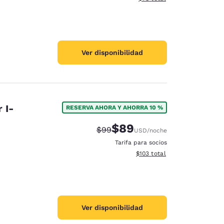
Ver disponibilidad
 I-
RESERVA AHORA Y AHORRA 10 %
$89
Precio tachado:
Precio con descuento:
$99
USD
/noche
Tarifa para socios
Ver detalles del total estima
$103
total
Ver disponibilidad