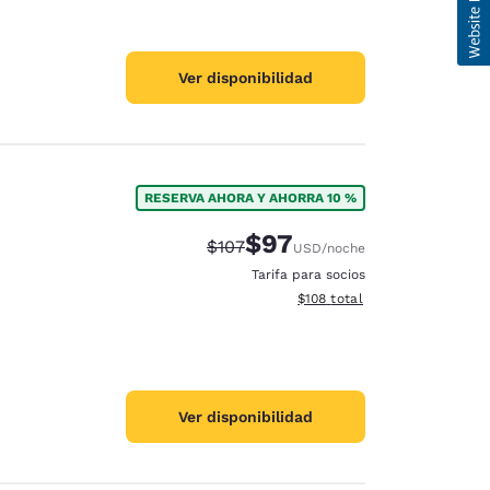
Ver disponibilidad
RESERVA AHORA Y AHORRA 10 %
$97
Precio tachado:
Precio con descuento:
$107
USD
/noche
Tarifa para socios
Ver detalles del total estima
$108
total
Ver disponibilidad