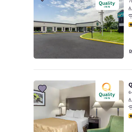
7
A
c
D
Q
6
A
c