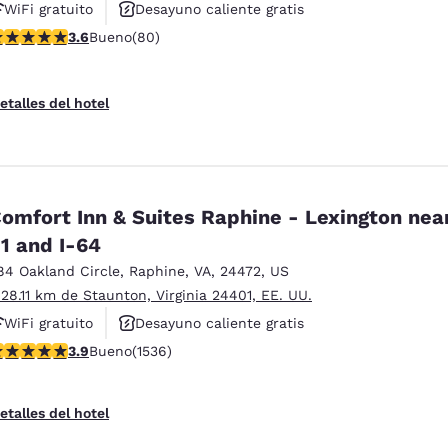
WiFi gratuito
Desayuno caliente gratis
alificación de 3.64 estrellas. Bueno. 80 reseñas
3.6
Bueno
(80)
Se aceptan mascotas
etalles del hotel
omfort Inn & Suites Raphine - Lexington near
1 and I-64
84 Oakland Circle
,
Raphine
,
VA
,
24472
,
US
 28.11 km de Staunton, Virginia 24401, EE. UU.
WiFi gratuito
Desayuno caliente gratis
alificación de 3.93 estrellas. Bueno. 1536 reseñas
3.9
Bueno
(1536)
Se aceptan mascotas
etalles del hotel