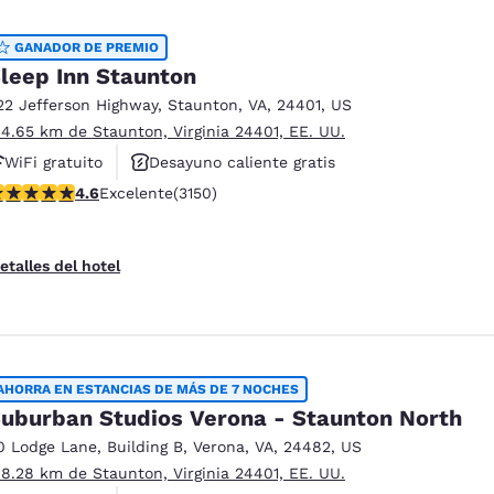
GANADOR DE PREMIO
leep Inn Staunton
22 Jefferson Highway
,
Staunton
,
VA
,
24401
,
US
 4.65 km de Staunton, Virginia 24401, EE. UU.
WiFi gratuito
Desayuno caliente gratis
alificación de 4.57 estrellas. Excelente. 3150 reseñas
4.6
Excelente
(3150)
Se aceptan mascotas
etalles del hotel
AHORRA EN ESTANCIAS DE MÁS DE 7 NOCHES
uburban Studios Verona - Staunton North
0 Lodge Lane
,
Building B
,
Verona
,
VA
,
24482
,
US
 8.28 km de Staunton, Virginia 24401, EE. UU.