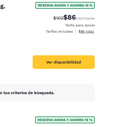
g,
RESERVA AHORA Y AHORRA 16 %
$86
Precio tachado:
Precio con descuento:
$102
USD
/noche
Tarifa para socios
Ver detalles del total estim
Tarifas incluidas
$96
total
Ver disponibilidad
n tus criterios de búsqueda.
d
RESERVA AHORA Y AHORRA 10 %