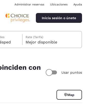
Administrar reservas
Ubicaciones
Ayuda
Inicia sesión o únete
des
Rate (Tarifa)
ión, 1 huésped
Mejor disponible
coinciden con
Usar puntos
ina
Map