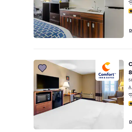
c
D
C
8
5
A
c
D