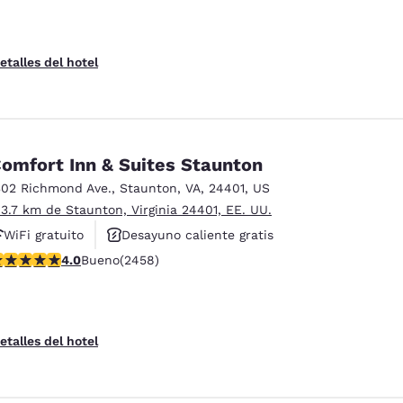
etalles del hotel
omfort Inn & Suites Staunton
302 Richmond Ave.
,
Staunton
,
VA
,
24401
,
US
 3.7 km de Staunton, Virginia 24401, EE. UU.
WiFi gratuito
Desayuno caliente gratis
alificación de 3.96 estrellas. Bueno. 2458 reseñas
4.0
Bueno
(2458)
Se aceptan mascotas
etalles del hotel