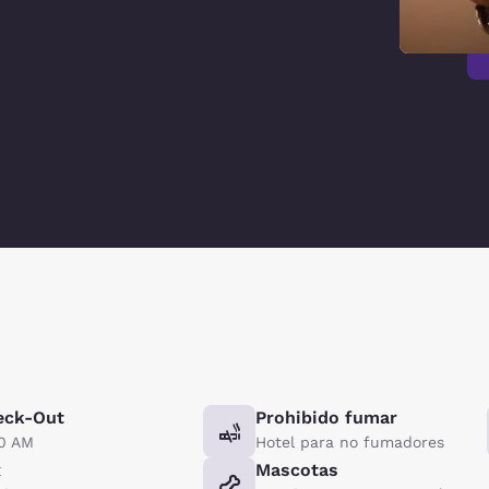
eck-Out
Prohibido fumar
00 AM
Hotel para no fumadores
x
Mascotas