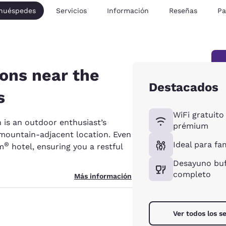
 huéspedes
Servicios
Información
Reseñas
Pa
ons near the
Destacados
s
WiFi gratuito
 is an outdoor enthusiast’s
prémium
mountain-adjacent location. Even
Ideal para fam
®
am
hotel, ensuring you a restful
Desayuno buf
completo
Más información
Ver todos los se