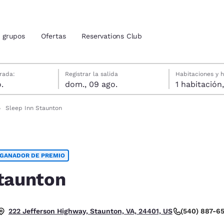
grupos
Ofertas
Reservations Club
gosto
agosto
agosto fecha de check-out seleccionada
gosto fecha de check-in seleccionada
rada:
Registrar la salida
Habitaciones y 
.
dom., 09 ago.
ión actuales
tina
Sleep Inn Staunton
u idioma preferido
GANADOR DE PREMIO
tes
Estados Unidos
América Lat
Español
Español
Staunton
atina
Latin America
Canada
English
English
. Excelente.
(540) 887-6
222 Jefferson Highway, Staunton, VA, 24401, US