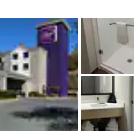
México
Mexico
Español
English
nd
Germany
España
English
Español
France
France
Français
English
Italia
Italy
Italiano
English
ngdom
India
New Zealan
English
English