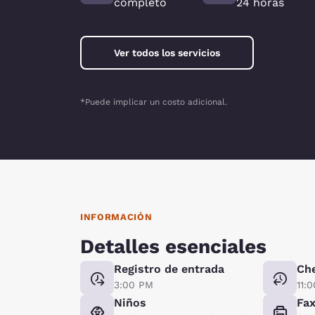
completo
24 horas
Ver todos los servicios
*Puede implicar un costo adicional.
INFORMACIÓN
Detalles esenciales
Registro de entrada
Ch
3:00 PM
11:
Niños
Fa