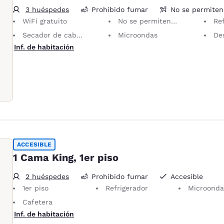
3 huéspedes
Prohibido fumar
No se permite
WiFi gratuito
No se permiten mascotas Solo se permiten animales de servicio, sin cargo.
Re
Secador de cabello
Microondas
Desay
Inf. de habitación
ACCESIBLE
1 Cama King, 1er piso
2 huéspedes
Prohibido fumar
Accesible
1er piso
Refrigerador
Microonda
Cafetera
Inf. de habitación