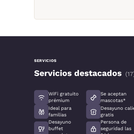
SERVICIOS
Servicios destacados
(
17
WiFi gratuito
Se aceptan
prémium
mascotas*
Ideal para
Desayuno cali
familias
gratis
Desayuno
Persona de
buffet
seguridad las