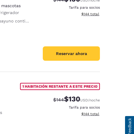
USD
/noche
n mascotas
Tarifa para socios
frigerador
Ver detalles del total estima
$144
total
uno continental gratuito
Reservar ahora
1 HABITACIÓN RESTANTE A ESTE PRECIO
$130
Precio tachado:
Precio con descuento:
$144
USD
/noche
Tarifa para socios
s
Ver detalles del total estima
$144
total