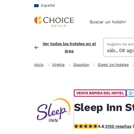
Carga completa
Pasar A Contenido Principal
Español
Buscar un hotel
Buscar hoteles
sábado, 8 de a
domingo, 9 de 
domingo, 9 de 
sábado, 8 de a
Ver todos los hoteles en el
Registro de ent
sáb., 08 ago
área
Región y ubicac
América La
Inicio
Virginia
Staunton
Sleep Inn hoteles
Español
Selecciona t
América
VENTA RÁPIDA DEL HOTEL
United Sta
English
Sleep Inn 
América L
Português
calificación de 4.57 estrellas
4.6
3150 reseñas