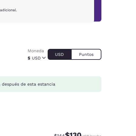
adicional.
Moneda
USD
Puntos
$
USD
s
después de esta estancia
$130
Precio tachado:
Precio con descuento:
$144