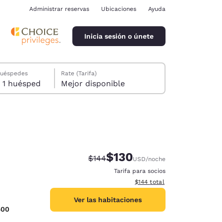
Administrar reservas
Ubicaciones
Ayuda
Inicia sesión o únete
huéspedes
Rate (Tarifa)
1 habitación, 1 huésped
Mejor disponible
$130
Precio tachado:
Precio con descuento:
$144
USD
/noche
ina
Tarifa para socios
Ver detalles del total estima
$144
total
Ver las habitaciones
500