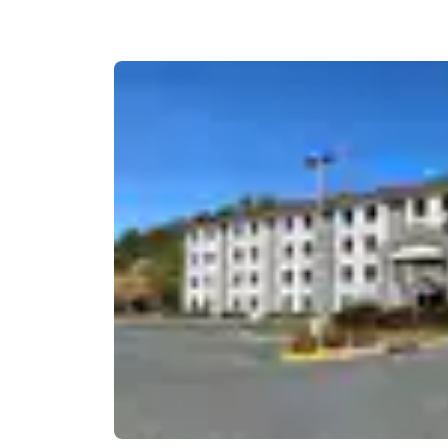
Canada
Français
Europa
Deutschla
Deutsch
Spain
English
Ireland
English
United Ki
English
Asia-Pacífico
Australia
English