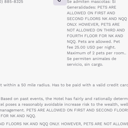
0) 885-8325
Se admiten mascotas: Sí
Generalidades: PETS ARE
ALLOWED ON FIRST AND
SECOND FLOORS NK AND NQQ
ONLY. HOWEVER, PETS ARE
NOT ALLOWED ON THIRD AND
FOURTH FLOOR FOR NK AND
NQQ. Pets are allowed. Pet
fee 25.00 USD per night.
Maximum of 2 pets per room..
Se permiten animales de
servicio, sin cargo.
t within a 50 mile radius. Has to be paid with a valid credit ca
. Based on past events, the Hotel has fairly and rationally deter
tel poses a reasonably avoidable increase risk to the wealth, well
by management. PETS ARE ALLOWED ON FIRST AND SECOND FLOO
FOR NK AND NQQ.
ND FLOORS NK AND NQQ ONLY. HOWEVER, PETS ARE NOT ALLOW