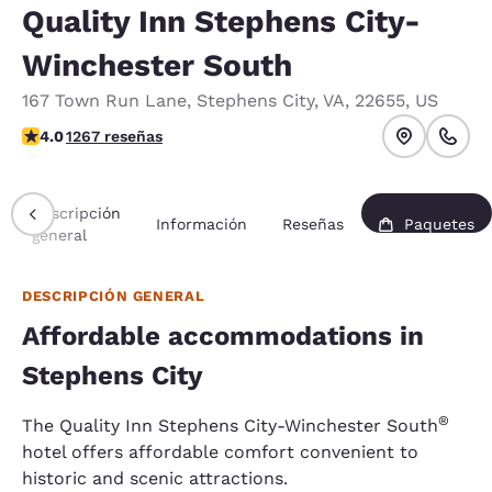
Quality Inn Stephens City-
Winchester South
167 Town Run Lane
,
Stephens City
,
VA
,
22655
,
US
calificación de 3.98 estrellas. Bueno.
4.0
1267 reseñas
Descripción
Información
Reseñas
Paquetes
general
DESCRIPCIÓN GENERAL
Affordable accommodations in
Stephens City
®
The Quality Inn Stephens City-Winchester South
hotel offers affordable comfort convenient to
historic and scenic attractions.