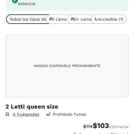
estancia
Todos los tipos de habitación (3)
1 cama (1)
2+ camas (2)
Accesible (1)
IMAGEN DISPONIBLE PRÓXIMAMENTE
2 Letti queen size
4 huéspedes
Prohibido fumar
$103
Precio tachado:
Precio con descu
$114
USD
/noche