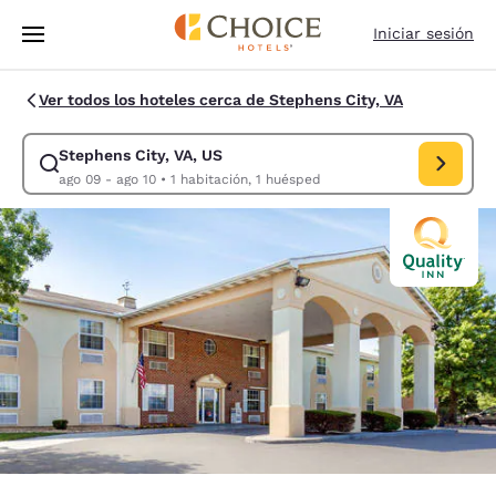
Carga completa
Pasar A Contenido Principal
Iniciar sesión
Ver todos los hoteles cerca de Stephens City, VA
Stephens City, VA, US
Modificar la búsqueda de Stephens City, VA, US. Fecha de check-in ago
ago 09 - ago 10
•
1 habitación, 1 huésped