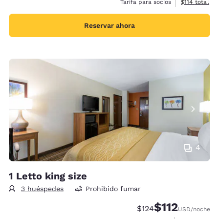
Ver detalles 
Tarifa para socios
$114
total
Reservar ahora
4
1 Letto king size
3 huéspedes
Prohibido fumar
$112
Precio tachado:
Precio con descu
$124
USD
/noche