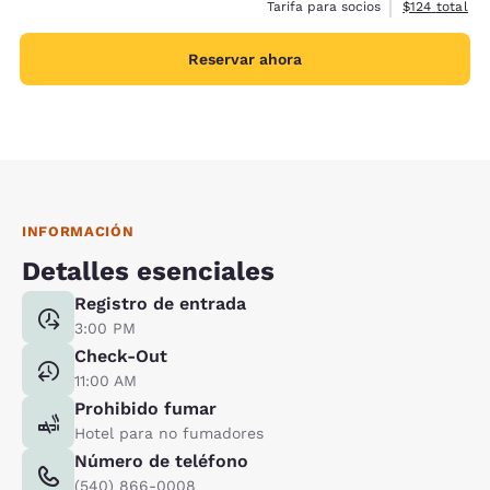
Ver detalles 
Tarifa para socios
$124
total
Reservar ahora
INFORMACIÓN
Detalles esenciales
Registro de entrada
3:00 PM
Check-Out
11:00 AM
Prohibido fumar
Hotel para no fumadores
Número de teléfono
(540) 866-0008