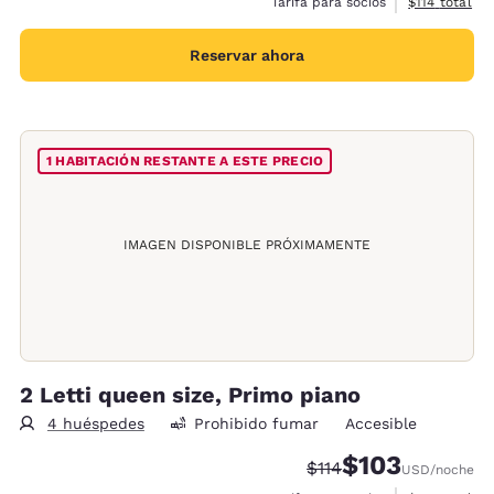
Ver detalles 
Tarifa para socios
$114
total
Reservar ahora
1 HABITACIÓN RESTANTE A ESTE PRECIO
IMAGEN DISPONIBLE PRÓXIMAMENTE
2 Letti queen size, Primo piano
4 huéspedes
Prohibido fumar
Accesible
$103
Precio tachado:
Precio con descu
$114
USD
/noche