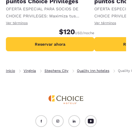
puntos Choice Privileges
puntos Choic
OFERTA ESPECIAL PARA SOCIOS DE
OFERTA ESPECIAL
CHOICE PRIVILEGES: Maximiza tus
CHOICE PRIVILEGE
recompensas al recibir 1000 puntos
recompensas al re
Ver términos
Ver términos
adicionales por noche.
$120
adicionales por no
USD
/noche
Reservar ahora
Rese
Inicio
Virginia
Stephens City
Quality Inn hoteles
Quality