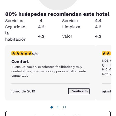
80
% huéspedes recomiendan este hotel
Servicios
4
Servicio
4.4
Seguridad
4.2
Limpieza
4.2
la
4.2
Valor
4.2
habitación
calificación de 5 estrellas. Excepcional. 1 reseña
calificac
5/5
NOS HOS
Comfort
QUE EST
Buena ubicación, excelentes facilidades y muy
HICIMOS
confortables, buen servicio y personal altamente
DAYTONA
capacitado.
LUEGO E
TAMBIÉN
PARKING
junio de 2019
agosto 
Verificado
LUEGO E
LA MISM
HABITAC
●
○
○