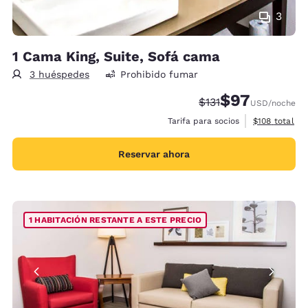
3
1 Cama King, Suite, Sofá cama
3 huéspedes
Prohibido fumar
$97
Precio tachado:
Precio con desc
$131
USD
/noche
Ver detalles 
Tarifa para socios
$108
total
Reservar ahora
1 HABITACIÓN RESTANTE A ESTE PRECIO