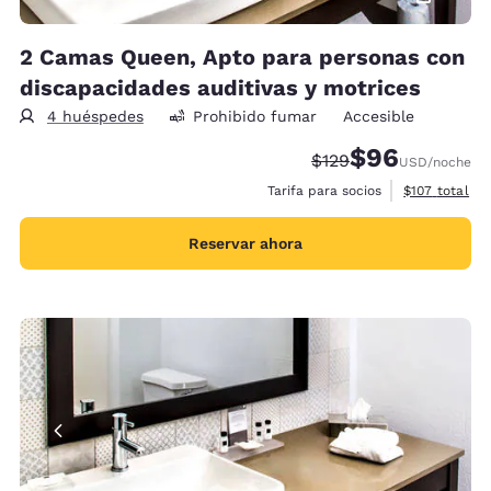
2 Camas Queen, Apto para personas con
discapacidades auditivas y motrices
4 huéspedes
Prohibido fumar
Accesible
$96
Precio tachado:
Precio con desc
$129
USD
/noche
Ver detalles 
Tarifa para socios
$107
total
Reservar ahora