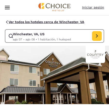
Carga completa
Pasar A Contenido Principal
Iniciar sesión
Ver todos los hoteles cerca de Winchester, VA
Winchester, VA, US
Modificar la búsqueda de Winchester, VA, US. Fecha de check-in ago 07
ago 07 - ago 08
•
1 habitación, 1 huésped