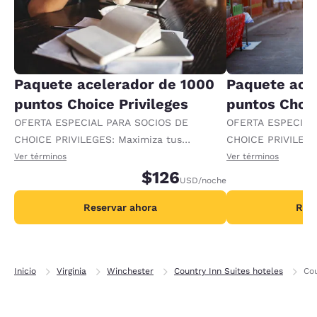
Paquete acelerador de 1000
Paquete ace
puntos Choice Privileges
puntos Choic
OFERTA ESPECIAL PARA SOCIOS DE
OFERTA ESPECIAL
CHOICE PRIVILEGES: Maximiza tus
CHOICE PRIVILEGE
recompensas al recibir 1000 puntos
recompensas al re
Ver términos
Ver términos
adicionales por noche.
$126
adicionales por no
USD
/noche
Reservar ahora
Rese
Inicio
Virginia
Winchester
Country Inn Suites hoteles
Cou