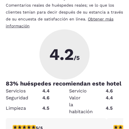
Comentarios reales de huéspedes reales; ve lo que los
clientes tenían para decir después de su estancia a través
de su encuesta de satisfacción en línea.
Obtener más
información
4.2
/5
83
% huéspedes recomiendan este hotel
Servicios
4.4
Servicio
4.6
Seguridad
4.6
Valor
4.4
la
Limpieza
4.5
4.5
habitación
calificación de 5 estrellas. Excepcional. 1 reseña
calificac
5/5