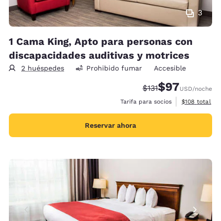
3
1 Cama King, Apto para personas con
discapacidades auditivas y motrices
2 huéspedes
Prohibido fumar
Accesible
$97
Precio tachado:
Precio con desc
$131
USD
/noche
Ver detalles 
Tarifa para socios
$108
total
Reservar ahora