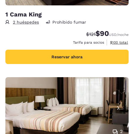
1 Cama King
2 huéspedes
Prohibido fumar
$90
Precio tachado:
Precio con desc
$121
USD
/noche
Ver detalles 
Tarifa para socios
$100
total
Reservar ahora
2