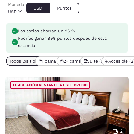
Moneda
USD
Puntos
USD
Los socios ahorran un 26 %
Podrías ganar
899 puntos
después de esta
estancia
Todos los tipos de habitación (6)
1 cama (4)
2+ camas (2)
Suite (3)
Accesible (2
1 HABITACIÓN RESTANTE A ESTE PRECIO
2