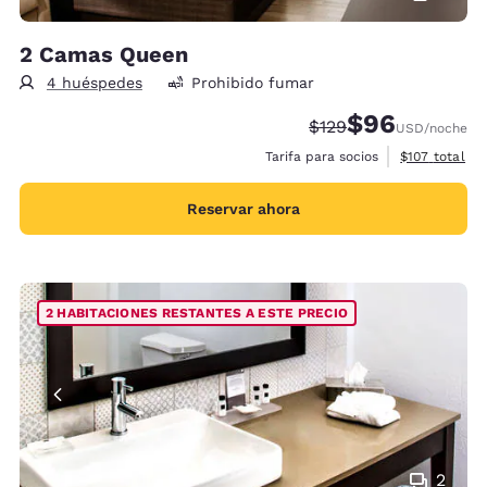
2 Camas Queen
4 huéspedes
Prohibido fumar
$96
Precio tachado:
Precio con desc
$129
USD
/noche
Ver detalles 
Tarifa para socios
$107
total
Reservar ahora
2 HABITACIONES RESTANTES A ESTE PRECIO
2