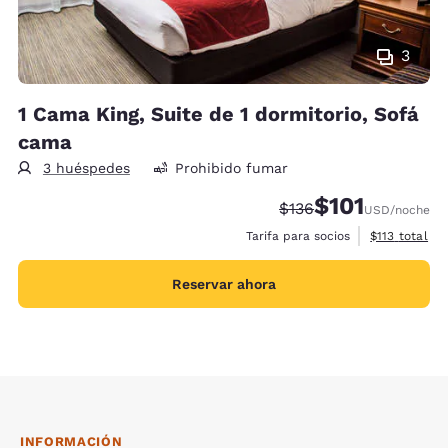
3
1 Cama King, Suite de 1 dormitorio, Sofá
cama
3 huéspedes
Prohibido fumar
$101
Precio tachado:
Precio con descu
$136
USD
/noche
Ver detalles 
Tarifa para socios
$113
total
Reservar ahora
INFORMACIÓN