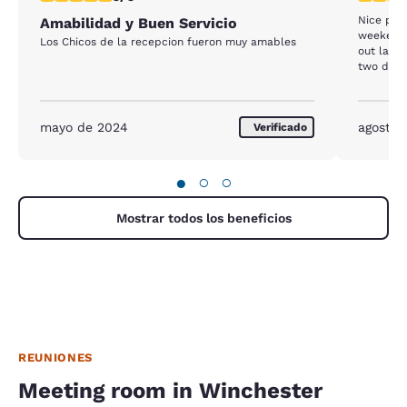
Nice plac
Amabilidad y Buen Servicio
weekend y
Los Chicos de la recepcion fueron muy amables
out late
two days 
mayo de 2024
agosto 
Verificado
●
○
○
Mostrar todos los beneficios
REUNIONES
Meeting room in Winchester