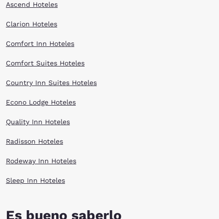
hospitality, friendly service and great value. Scroll through our Bothell
Ascend Hoteles
hotels listed above and book your stay online today. We look forward
to hosting you soon!
Clarion Hoteles
Comfort Inn Hoteles
Comfort Suites Hoteles
Country Inn Suites Hoteles
Econo Lodge Hoteles
Quality Inn Hoteles
Radisson Hoteles
Rodeway Inn Hoteles
Sleep Inn Hoteles
Es bueno saberlo