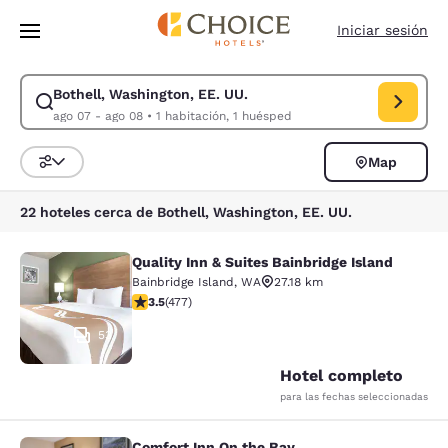
Carga completa
Pasar A Contenido Principal
Iniciar sesión
Bothell, Washington, EE. UU.
Modificar la búsqueda de Bothell, Washington, EE. UU.. Fecha de check
ago 07 - ago 08
•
1 habitación, 1 huésped
Map
Ordenar y filtrar
22 hoteles cerca de Bothell, Washington, EE. UU.
Quality Inn & Suites Bainbridge Island
Quality Inn & Suites Bainbridge Isla
Bainbridge Island
,
WA
27.18 km
calificación de 3.54 estrellas. Bueno. 477 reseñas
3.5
(
477
)
53
Hotel completo
para las fechas seleccionadas
Comfort Inn On the Bay