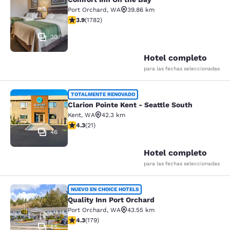
Comfort Inn On the Bay
Port Orchard
,
WA
39.86 km
calificación de 3.94 estrellas. Bueno. 1782 reseñas
3.9
(
1782
)
30
Hotel completo
para las fechas seleccionadas
Clarion Pointe Kent - Seattle South
TOTALMENTE RENOVADO
Clarion Pointe Kent - Seattle South
Kent
,
WA
42.3 km
calificación de 4.33 estrellas. Excelente. 21 reseñas
4.3
(
21
)
46
Hotel completo
para las fechas seleccionadas
Quality Inn Port Orchard
NUEVO EN CHOICE HOTELS
Quality Inn Port Orchard
Port Orchard
,
WA
43.55 km
calificación de 4.27 estrellas. Excelente. 179 reseñas
4.3
(
179
)
55