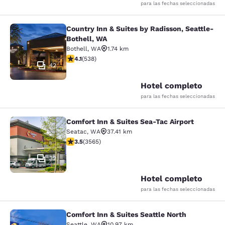
para las fechas seleccionadas
Country Inn & Suites by Radisson, Seattle-
Country Inn & Suites by Radisson, S
Bothell, WA
Bothell
,
WA
1.74 km
calificación de 4.09 estrellas. Muy bueno. 538 reseñas
4.1
(
538
)
42
Hotel completo
para las fechas seleccionadas
Comfort Inn & Suites Sea-Tac Airport
Comfort Inn & Suites Sea-Tac Airpor
Seatac
,
WA
37.41 km
calificación de 3.53 estrellas. Bueno. 3565 reseñas
3.5
(
3565
)
32
Hotel completo
para las fechas seleccionadas
Comfort Inn & Suites Seattle North
Comfort Inn & Suites Seattle North
Seattle
,
WA
10.97 km