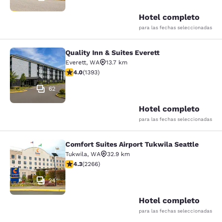
Hotel completo
para las fechas seleccionadas
Quality Inn & Suites Everett
Quality Inn & Suites Everett
Everett
,
WA
13.7 km
calificación de 3.98 estrellas. Bueno. 1393 reseñas
4.0
(
1393
)
62
Hotel completo
para las fechas seleccionadas
Comfort Suites Airport Tukwila Seattle
Comfort Suites Airport Tukwila Seat
Tukwila
,
WA
32.9 km
calificación de 4.3 estrellas. Excelente. 2266 reseñas
4.3
(
2266
)
24
Hotel completo
para las fechas seleccionadas