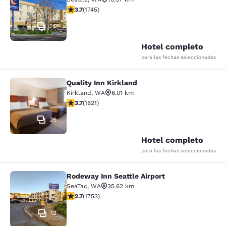
calificación de 3.74 estrellas. Bueno. 1745 reseñas
3.7
(
1745
)
26
Hotel completo
para las fechas seleccionadas
Quality Inn Kirkland
Quality Inn Kirkland
Kirkland
,
WA
6.01 km
calificación de 3.69 estrellas. Bueno. 1621 reseñas
3.7
(
1621
)
26
Hotel completo
para las fechas seleccionadas
Rodeway Inn Seattle Airport
Rodeway Inn Seattle Airport
SeaTac
,
WA
35.62 km
calificación de 2.68 estrellas. Feria. 1753 reseñas
2.7
(
1753
)
12