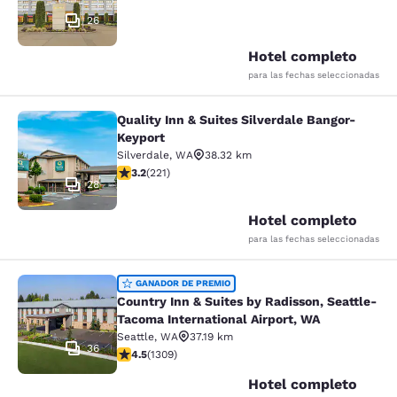
26
Hotel completo
para las fechas seleccionadas
Quality Inn & Suites Silverdale Bangor-
Quality Inn & Suites Silverdale Ban
Keyport
Silverdale
,
WA
38.32 km
calificación de 3.2 estrellas. Bueno. 221 reseñas
3.2
(
221
)
28
Hotel completo
para las fechas seleccionadas
Country Inn & Suites by Radisson, S
GANADOR DE PREMIO
Country Inn & Suites by Radisson, Seattle-
Tacoma International Airport, WA
Seattle
,
WA
37.19 km
36
calificación de 4.45 estrellas. Excelente. 1309 reseñas
4.5
(
1309
)
Hotel completo