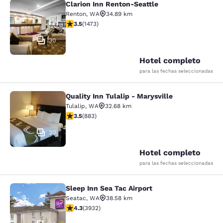
Clarion Inn Renton-Seattle
Clarion Inn Renton-Seattle
Renton
,
WA
34.89 km
calificación de 3.46 estrellas. Bueno. 1473 reseñas
3.5
(
1473
)
30
Hotel completo
para las fechas seleccionadas
Quality Inn Tulalip - Marysville
Quality Inn Tulalip - Marysville
Tulalip
,
WA
32.68 km
calificación de 3.53 estrellas. Bueno. 883 reseñas
3.5
(
883
)
20
Hotel completo
para las fechas seleccionadas
Sleep Inn Sea Tac Airport
Sleep Inn Sea Tac Airport
Seatac
,
WA
38.58 km
calificación de 4.32 estrellas. Excelente. 3932 reseña
4.3
(
3932
)