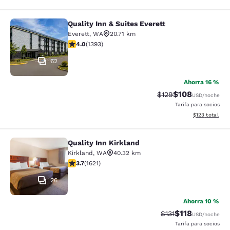
Quality Inn & Suites Everett
Quality Inn & Suites Everett
Everett
,
WA
20.71 km
calificación de 3.98 estrellas. Bueno. 1393 reseñas
4.0
(
1393
)
62
Ahorra 16 %
$108
Precio tachado:
Precio con desc
$129
USD
/noche
Tarifa para socios
Ver detalles d
$123
total
Quality Inn Kirkland
Quality Inn Kirkland
Kirkland
,
WA
40.32 km
calificación de 3.69 estrellas. Bueno. 1621 reseñas
3.7
(
1621
)
26
Ahorra 10 %
$118
Precio tachado:
Precio con des
$131
USD
/noche
Tarifa para socios