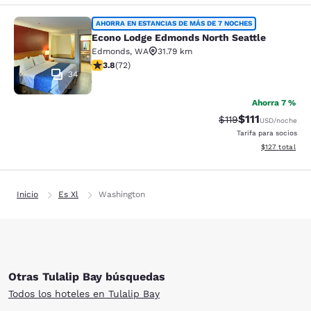
Econo Lodge Edmonds North Seattl
AHORRA EN ESTANCIAS DE MÁS DE 7 NOCHES
Econo Lodge Edmonds North Seattle
Edmonds
,
WA
31.79 km
calificación de 3.82 estrellas. Bueno. 72 reseñas
3.8
(
72
)
34
Ahorra 7 %
$111
Precio tachado:
Precio con des
$119
USD
/noche
Tarifa para socios
Ver detalles d
$127
total
Inicio
Es Xl
Washington
Otras Tulalip Bay búsquedas
Todos los hoteles en Tulalip Bay