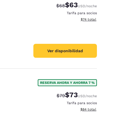
$63
Precio tachado:
Precio con descuento:
$68
USD
/noche
Tarifa para socios
Ver detalles del total estim
$74
total
Ver disponibilidad
RESERVA AHORA Y AHORRA 7 %
$73
Precio tachado:
Precio con descuento:
$79
USD
/noche
Tarifa para socios
Ver detalles del total estim
$84
total