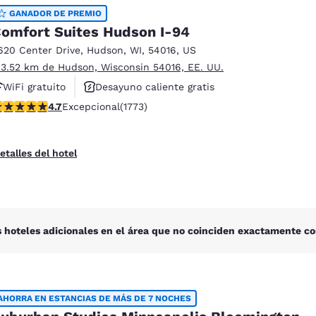
México
Mexico
GANADOR DE PREMIO
Español
English
omfort Suites Hudson I-94
620 Center Drive
,
Hudson
,
WI
,
54016
,
US
 3.52 km de Hudson, Wisconsin 54016, EE. UU.
nd
Germany
España
English
Español
WiFi gratuito
Desayuno caliente gratis
alificación de 4.69 estrellas. Excepcional. 1773 reseñas
4.7
Excepcional
(1773)
Se aceptan mascotas
France
France
Français
English
etalles del hotel
Italia
Italy
Italiano
English
ngdom
 hoteles adicionales en el área que no coinciden exactamente co
India
New Zealan
English
English
AHORRA EN ESTANCIAS DE MÁS DE 7 NOCHES