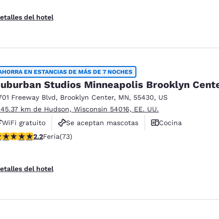
etalles del hotel
AHORRA EN ESTANCIAS DE MÁS DE 7 NOCHES
uburban Studios Minneapolis Brooklyn Cent
701 Freeway Blvd
,
Brooklyn Center
,
MN
,
55430
,
US
 45.37 km de Hudson, Wisconsin 54016, EE. UU.
WiFi gratuito
Se aceptan mascotas
Cocina
lificación de 2.21 estrellas. Feria. 73 reseñas
2.2
Feria
(73)
etalles del hotel