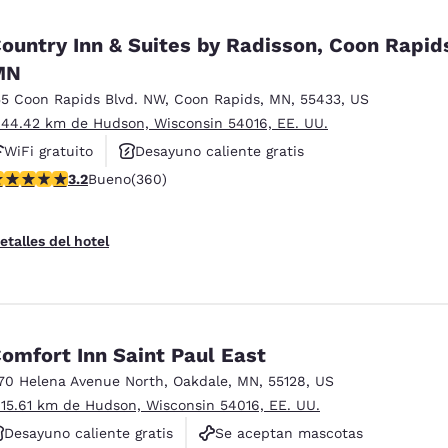
ountry Inn & Suites by Radisson, Coon Rapid
MN
55 Coon Rapids Blvd. NW
,
Coon Rapids
,
MN
,
55433
,
US
 44.42 km de Hudson, Wisconsin 54016, EE. UU.
WiFi gratuito
Desayuno caliente gratis
alificación de 3.16 estrellas. Bueno. 360 reseñas
3.2
Bueno
(360)
Se aceptan mascotas
etalles del hotel
omfort Inn Saint Paul East
70 Helena Avenue North
,
Oakdale
,
MN
,
55128
,
US
 15.61 km de Hudson, Wisconsin 54016, EE. UU.
Desayuno caliente gratis
Se aceptan mascotas