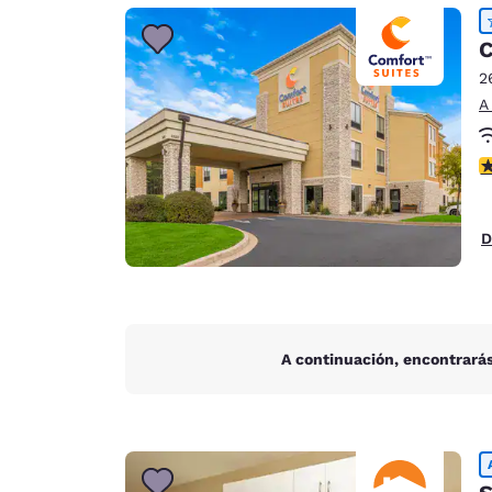
Canada
Français
C
Europa
2
A
Deutschla
Deutsch
c
Spain
English
D
Ireland
English
United Ki
English
A continuación, encontrarás
Asia-Pacífico
Australia
English