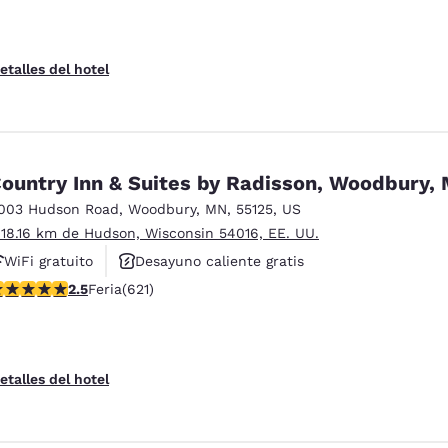
etalles del hotel
ountry Inn & Suites by Radisson, Woodbury,
003 Hudson Road
,
Woodbury
,
MN
,
55125
,
US
 18.16 km de Hudson, Wisconsin 54016, EE. UU.
WiFi gratuito
Desayuno caliente gratis
lificación de 2.51 estrellas. Feria. 621 reseñas
2.5
Feria
(621)
Se aceptan mascotas
etalles del hotel