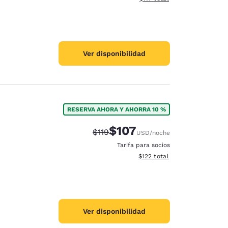
Ver disponibilidad
RESERVA AHORA Y AHORRA 10 %
$107
Precio tachado:
Precio con descuento:
$119
USD
/noche
Tarifa para socios
Ver detalles del total estima
$122
total
Ver disponibilidad