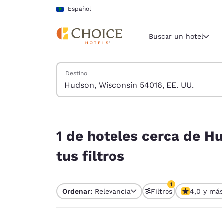
Carga completa
Pasar A Contenido Principal
Español
Buscar un hotel
Buscar hoteles
Destino
Región y ubicac
América La
Español
1 de hoteles cerca de Hudson, Wisconsin 54016, 
Selecciona t
1 de hoteles cerca de H
América
tus filtros
United Sta
English
1
Ordenar:
Relevancia
Filtros
4,0 y má
América L
1 filtro seleccion
Português