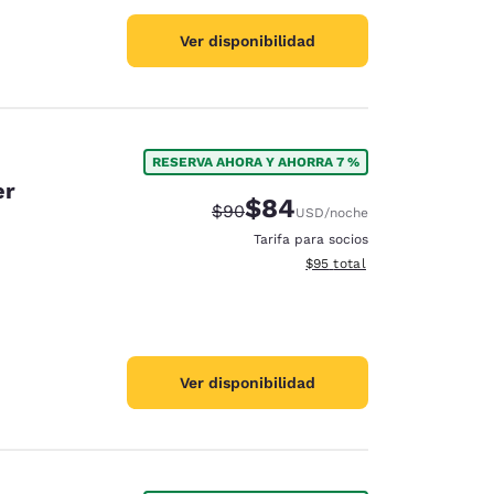
Ver disponibilidad
RESERVA AHORA Y AHORRA 7 %
er
$84
Precio tachado:
Precio con descuento:
$90
USD
/noche
Tarifa para socios
Ver detalles del total estim
$95
total
Ver disponibilidad