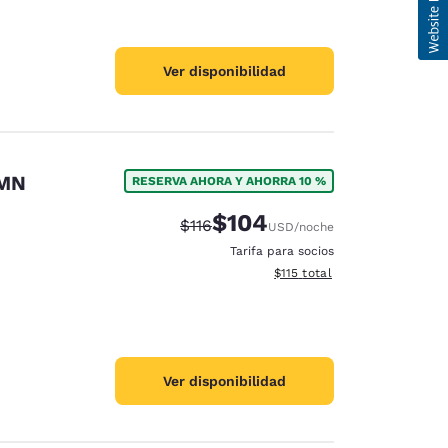
Ver disponibilidad
 MN
RESERVA AHORA Y AHORRA 10 %
$104
Precio tachado:
Precio con descuento:
$116
USD
/noche
Tarifa para socios
Ver detalles del total estima
$115
total
Ver disponibilidad