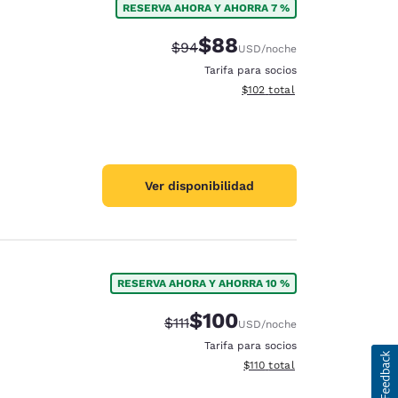
RESERVA AHORA Y AHORRA 7 %
$88
Precio tachado:
Precio con descuento:
$94
USD
/noche
Tarifa para socios
Ver detalles del total estima
$102
total
Ver disponibilidad
RESERVA AHORA Y AHORRA 10 %
$100
Precio tachado:
Precio con descuento:
$111
USD
/noche
Tarifa para socios
Ver detalles del total estima
$110
total