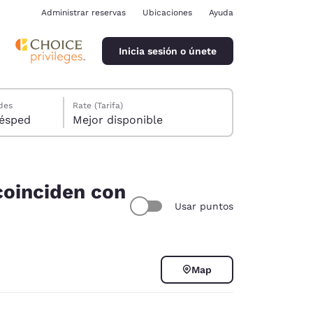
Administrar reservas
Ubicaciones
Ayuda
Inicia sesión o únete
des
Rate (Tarifa)
ión, 1 huésped
Mejor disponible
coinciden con
Usar puntos
ina
Map