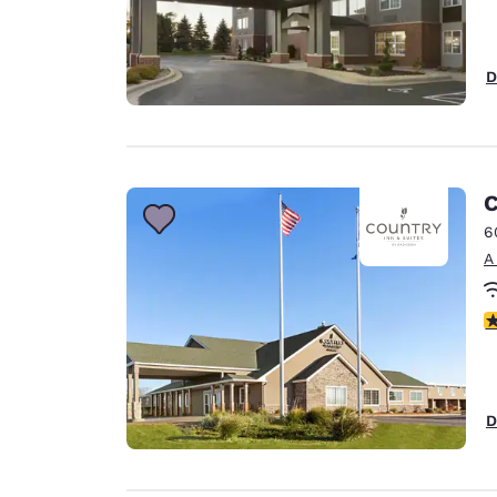
D
C
6
A
ca
D