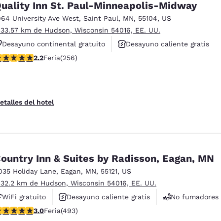
uality Inn St. Paul-Minneapolis-Midway
964 University Ave West
,
Saint Paul
,
MN
,
55104
,
US
 33.57 km de Hudson, Wisconsin 54016, EE. UU.
Desayuno continental gratuito
Desayuno caliente gratis
alificación de 2.18 estrellas. Feria. 256 reseñas
2.2
Feria
(256)
Se aceptan mascotas
etalles del hotel
ountry Inn & Suites by Radisson, Eagan, MN
035 Holiday Lane
,
Eagan
,
MN
,
55121
,
US
 32.2 km de Hudson, Wisconsin 54016, EE. UU.
WiFi gratuito
Desayuno caliente gratis
No fumadores
alificación de 2.95 estrellas. Feria. 493 reseñas
3.0
Feria
(493)