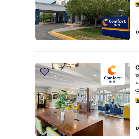
c
D
C
1
A
c
D