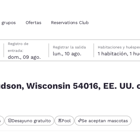
grupos
Ofertas
Reservations Club
domingo, 9 de agosto
lunes, 10 de agosto
lunes, 10 de agosto fecha de check-out seleccionada
domingo, 9 de agosto fecha de check-in seleccionada
Registro de
Registrar la salida
Habitaciones y huéspe
entrada:
lun., 10 ago.
1 habitac
ión actuales
dom., 09 ago.
tina
EE. UU. coinciden con tus filtros
u idioma preferido
udson, Wisconsin 54016, EE. UU. 
tes
Estados Unidos
América Lat
Español
Español
s
Desayuno gratuito
Pool
Se aceptan mascotas
atina
Latin America
Canada
ado actualmente
English
English