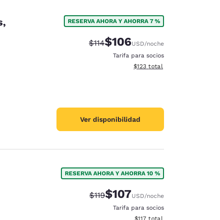
s,
RESERVA AHORA Y AHORRA 7 %
$106
Precio tachado:
Precio con descuento:
$114
USD
/noche
Tarifa para socios
Ver detalles del total estima
$123
total
Ver disponibilidad
RESERVA AHORA Y AHORRA 10 %
$107
Precio tachado:
Precio con descuento:
$119
USD
/noche
Tarifa para socios
Ver detalles del total estima
$117
total