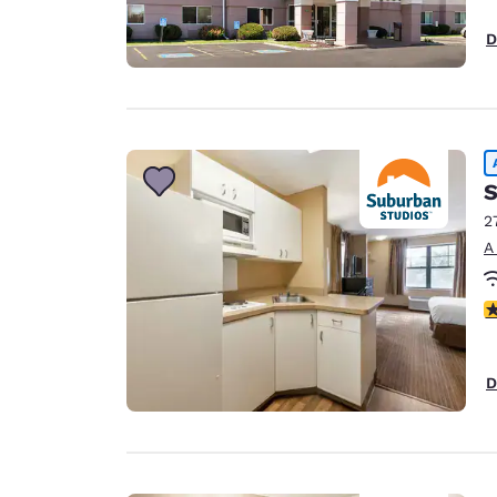
D
S
2
A
ca
D