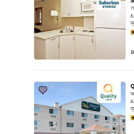
S
7
A
c
D
Q
1
A
c