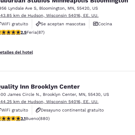
uburban Studios Minneapolis Bloomington
956 Lyndale Ave S
,
Bloomington
,
MN
,
55420
,
US
 43.85 km de Hudson, Wisconsin 54016, EE. UU.
WiFi gratuito
Se aceptan mascotas
Cocina
alificación de 2.55 estrellas. Feria. 87 reseñas
2.5
Feria
(87)
etalles del hotel
uality Inn Brooklyn Center
600 James Circle N.
,
Brooklyn Center
,
MN
,
55430
,
US
 44.25 km de Hudson, Wisconsin 54016, EE. UU.
WiFi gratuito
Desayuno continental gratuito
alificación de 3.11 estrellas. Bueno. 880 reseñas
3.1
Bueno
(880)
Se aceptan mascotas