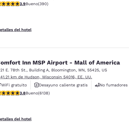
alificación de 3.92 estrellas. Bueno. 390 reseñas
3.9
Bueno
(390)
No fumadores
etalles del hotel
omfort Inn MSP Airport - Mall of America
321 E. 78th St.
,
Building A
,
Bloomington
,
MN
,
55425
,
US
 41.21 km de Hudson, Wisconsin 54016, EE. UU.
WiFi gratuito
Desayuno caliente gratis
No fumadores
alificación de 3.76 estrellas. Bueno. 6138 reseñas
3.8
Bueno
(6138)
etalles del hotel