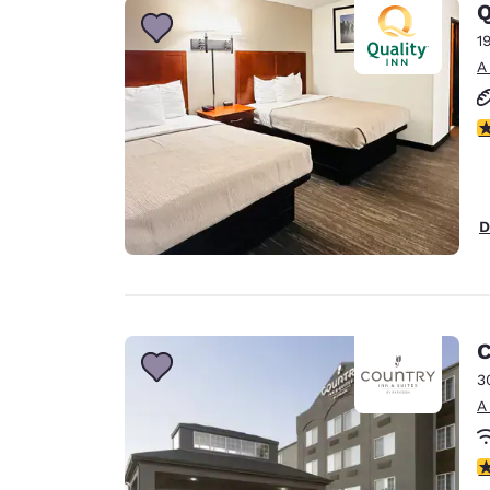
Q
1
A
c
D
C
3
A
c