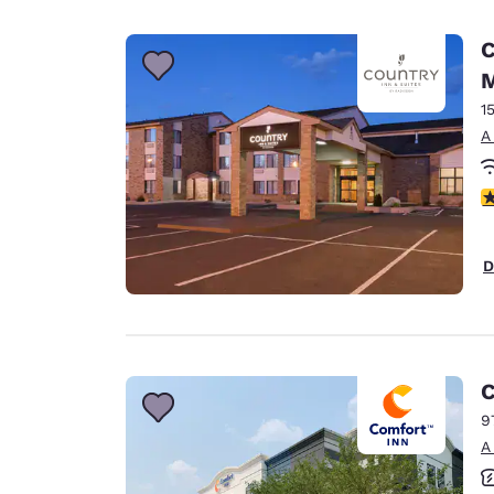
C
1
A
c
D
C
9
A