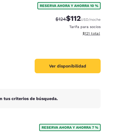
RESERVA AHORA Y AHORRA 10 %
$112
Precio tachado:
Precio con descuento:
$124
USD
/noche
Tarifa para socios
Ver detalles del total estima
$121
total
Ver disponibilidad
n tus criterios de búsqueda.
d
RESERVA AHORA Y AHORRA 7 %