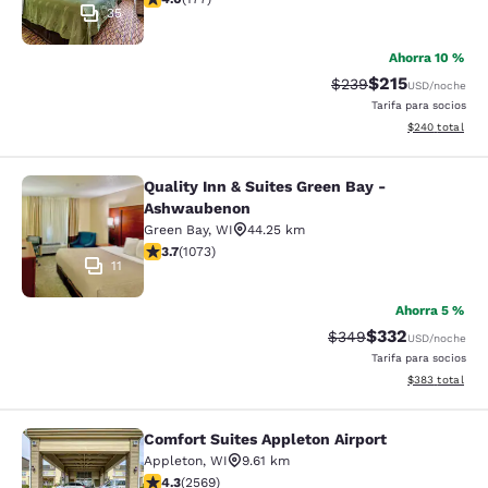
35
Ahorra 10 %
$215
Precio tachado:
Precio con desc
$239
USD
/noche
Tarifa para socios
Ver detalles de
$240
total
Quality Inn & Suites Green Bay -
Quality Inn & Suites Green Bay - A
Ashwaubenon
Green Bay
,
WI
44.25 km
calificación de 3.66 estrellas. Bueno. 1073 reseñas
3.7
(
1073
)
11
Ahorra 5 %
$332
Precio tachado:
Precio con desc
$349
USD
/noche
Tarifa para socios
Ver detalles de
$383
total
Comfort Suites Appleton Airport
Comfort Suites Appleton Airport
Appleton
,
WI
9.61 km
calificación de 4.25 estrellas. Excelente. 2569 reseña
4.3
(
2569
)