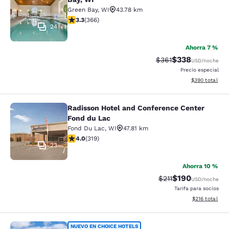
Green Bay
,
WI
43.78 km
calificación de 3.28 estrellas. Bueno. 366 reseñas
3.3
(
366
)
24
Ahorra 7 %
$338
Precio tachado:
Precio con desc
$361
USD
/noche
Precio especial
Ver detalles de
$390
total
Radisson Hotel and Conference Center
Radisson Hotel and Conference Cen
Fond du Lac
Fond Du Lac
,
WI
47.81 km
calificación de 4.05 estrellas. Muy bueno. 319 reseñas
4.0
(
319
)
23
Ahorra 10 %
$190
Precio tachado:
Precio con desc
$211
USD
/noche
Tarifa para socios
Ver detalles d
$216
total
NUEVO EN CHOICE HOTELS