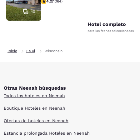
calificación de 4.2 estrellas. Excelente. 1064 reseñas
4.2
(
1064
)
40
Hotel completo
para las fechas seleccionadas
Inicio
Es Xl
Wisconsin
Otras Neenah búsquedas
Todos los hoteles en Neenah
Boutique Hoteles en Neenah
Ofertas de hoteles en Neenah
Estancia prolongada Hoteles en Neenah