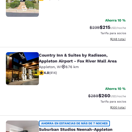
88
Ahorra 10 %
$215
Precio tachado:
Precio con desc
$239
USD
/noche
Tarifa para socios
Ver detalles de
$248
total
Country Inn & Suites by Radisson,
Country Inn & Suites by Radisson, Ap
Appleton Airport - Fox River Mall Area
Appleton
,
WI
8.76 km
calificación de 3.96 estrellas. Bueno. 414 reseñas
4.0
(
414
)
23
Ahorra 10 %
$260
Precio tachado:
Precio con desc
$289
USD
/noche
Tarifa para socios
Ver detalles de
$300
total
Suburban Studios Neenah-Appleton
AHORRA EN ESTANCIAS DE MÁS DE 7 NOCHES
Suburban Studios Neenah-Appleton