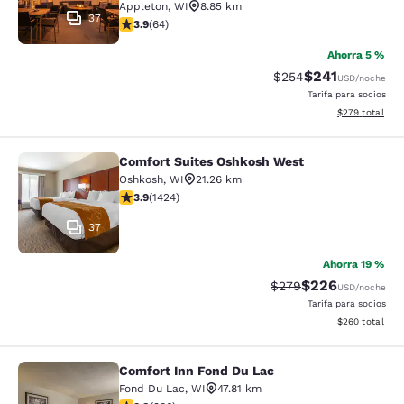
Appleton
,
WI
8.85 km
37
calificación de 3.92 estrellas. Bueno. 64 reseñas
3.9
(
64
)
Ahorra 5 %
$241
Precio tachado:
Precio con desc
$254
USD
/noche
Tarifa para socios
Ver detalles de
$279
total
Comfort Suites Oshkosh West
Comfort Suites Oshkosh West
Oshkosh
,
WI
21.26 km
calificación de 3.87 estrellas. Bueno. 1424 reseñas
3.9
(
1424
)
37
Ahorra 19 %
$226
Precio tachado:
Precio con desc
$279
USD
/noche
Tarifa para socios
Ver detalles de
$260
total
Comfort Inn Fond Du Lac
Comfort Inn Fond Du Lac
Fond Du Lac
,
WI
47.81 km