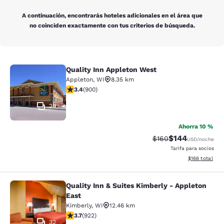
A continuación, encontrarás hoteles adicionales en el área que
no coinciden exactamente con tus criterios de búsqueda.
Quality Inn Appleton West
Quality Inn Appleton West
Appleton
,
WI
8.35 km
calificación de 3.41 estrellas. Bueno. 900 reseñas
3.4
(
900
)
29
Ahorra 10 %
$144
Precio tachado:
Precio con desc
$160
USD
/noche
Tarifa para socios
Ver detalles d
$166
total
Quality Inn & Suites Kimberly - Appleton
Quality Inn & Suites Kimberly - App
East
Kimberly
,
WI
12.46 km
calificación de 3.74 estrellas. Bueno. 922 reseñas
3.7
(
922
)
32