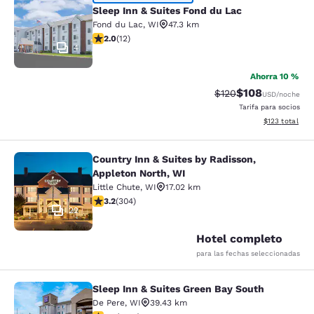
Sleep Inn & Suites Fond du Lac
Sleep Inn & Suites Fond du Lac
Fond du Lac
,
WI
47.3 km
calificación de 2 estrellas. Feria. 12 reseñas
2.0
(
12
)
4
Ahorra 10 %
$108
Precio tachado:
Precio con desc
$120
USD
/noche
Tarifa para socios
Ver detalles d
$123
total
Country Inn & Suites by Radisson,
Country Inn & Suites by Radisson, A
Appleton North, WI
Little Chute
,
WI
17.02 km
calificación de 3.24 estrellas. Bueno. 304 reseñas
3.2
(
304
)
22
Hotel completo
para las fechas seleccionadas
Sleep Inn & Suites Green Bay South
Sleep Inn & Suites Green Bay South
De Pere
,
WI
39.43 km