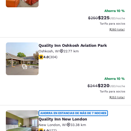
Ahorra 10 %
$225
Precio tachado:
Precio con desc
$250
USD
/noche
Tarifa para socios
Ver detalles de
$260
total
Quality Inn Oshkosh Aviation Park
Quality Inn Oshkosh Aviation Park
Oshkosh
,
WI
22.77 km
calificación de 4.01 estrellas. Muy bueno. 304 reseñas
4.0
(
304
)
41
Ahorra 10 %
$220
Precio tachado:
Precio con desc
$244
USD
/noche
Tarifa para socios
Ver detalles de
$253
total
Quality Inn New London
AHORRA EN ESTANCIAS DE MÁS DE 7 NOCHES
Quality Inn New London
New London
,
WI
33.38 km
calificación de 4.03 estrellas. Muy bueno. 177 reseñas
4.0
(
177
)