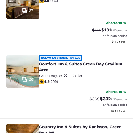
calificación de 3.8 estrellas. Bueno. 986 reseñas
3.8
(
986
)
37
Ahorra 10 %
$131
Precio tachado:
Precio con des
$145
USD
/noche
Tarifa para socios
Ver detalles d
$148
total
Comfort Inn & Suites Green Bay Sta
NUEVO EN CHOICE HOTELS
Comfort Inn & Suites Green Bay Stadium
Area
Green Bay
,
WI
44.27 km
29
calificación de 4.19 estrellas. Muy bueno. 299 reseñas
4.2
(
299
)
Ahorra 10 %
$332
Precio tachado:
Precio con desc
$369
USD
/noche
Tarifa para socios
Ver detalles de
$384
total
Country Inn & Suites by Radisson, Green
Country Inn & Suites by Radisson, G
Bay, WI