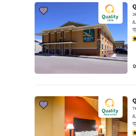
Canada
Q
Français
3
Europa
A
Deutschla
Deutsch
c
Spain
English
D
Ireland
English
United Ki
English
Q
Asia-Pacífico
7
A
Australia
English
c