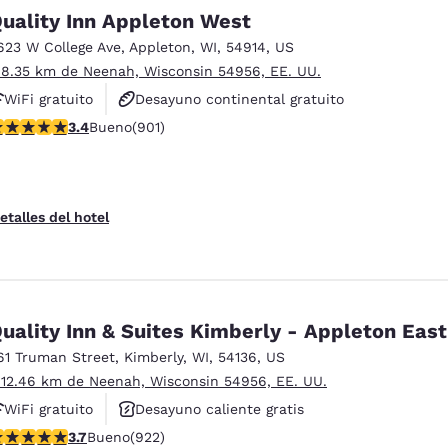
México
Mexico
uality Inn Appleton West
Español
English
623 W College Ave
,
Appleton
,
WI
,
54914
,
US
 8.35 km de Neenah, Wisconsin 54956, EE. UU.
nd
Germany
España
WiFi gratuito
Desayuno continental gratuito
English
Español
alificación de 3.41 estrellas. Bueno. 901 reseñas
3.4
Bueno
(901)
Se aceptan mascotas
France
France
Français
English
etalles del hotel
Italia
Italy
Italiano
English
ngdom
uality Inn & Suites Kimberly - Appleton East
61 Truman Street
,
Kimberly
,
WI
,
54136
,
US
 12.46 km de Neenah, Wisconsin 54956, EE. UU.
India
New Zealan
English
English
WiFi gratuito
Desayuno caliente gratis
alificación de 3.74 estrellas. Bueno. 922 reseñas
3.7
Bueno
(922)
Se aceptan mascotas