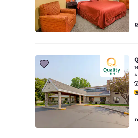
D
Q
1
A
c
D