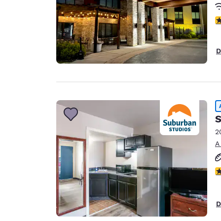
c
D
S
2
A
ca
D