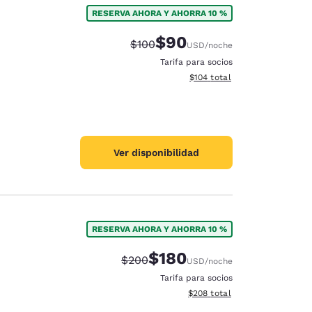
RESERVA AHORA Y AHORRA 10 %
$90
Precio tachado:
Precio con descuento:
$100
USD
/noche
Tarifa para socios
Ver detalles del total estima
$104
total
Ver disponibilidad
RESERVA AHORA Y AHORRA 10 %
$180
Precio tachado:
Precio con descuento:
$200
USD
/noche
d
Tarifa para socios
Ver detalles del total estimad
$208
total