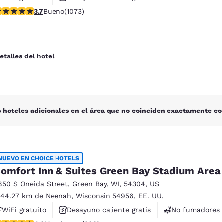
alificación de 3.66 estrellas. Bueno. 1073 reseñas
3.7
Bueno
(1073)
Se aceptan mascotas
etalles del hotel
 hoteles adicionales en el área que no coinciden exactamente co
NUEVO EN CHOICE HOTELS
omfort Inn & Suites Green Bay Stadium Area
850 S Oneida Street
,
Green Bay
,
WI
,
54304
,
US
 44.27 km de Neenah, Wisconsin 54956, EE. UU.
WiFi gratuito
Desayuno caliente gratis
No fumadores