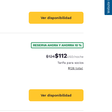
Ver disponibilidad
RESERVA AHORA Y AHORRA 10 %
$112
Precio tachado:
Precio con descuento:
$124
USD
/noche
Tarifa para socios
Ver detalles del total estima
$126
total
Ver disponibilidad