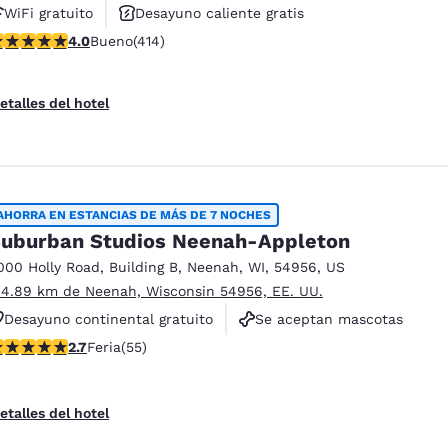
WiFi gratuito
Desayuno caliente gratis
alificación de 3.96 estrellas. Bueno. 414 reseñas
4.0
Bueno
(414)
Se aceptan mascotas
etalles del hotel
AHORRA EN ESTANCIAS DE MÁS DE 7 NOCHES
uburban Studios Neenah-Appleton
000 Holly Road
,
Building B
,
Neenah
,
WI
,
54956
,
US
 4.89 km de Neenah, Wisconsin 54956, EE. UU.
Desayuno continental gratuito
Se aceptan mascotas
lificación de 2.71 estrellas. Feria. 55 reseñas
2.7
Feria
(55)
No fumadores
etalles del hotel