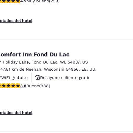
alificación de 4.19 estrellas. Muy bueno. 299 reseñas
4.2
Muy bueno
(299)
etalles del hotel
omfort Inn Fond Du Lac
7 Holiday Lane
,
Fond Du Lac
,
WI
,
54937
,
US
 47.81 km de Neenah, Wisconsin 54956, EE. UU.
WiFi gratuito
Desayuno caliente gratis
alificación de 3.79 estrellas. Bueno. 988 reseñas
3.8
Bueno
(988)
Se aceptan mascotas
etalles del hotel