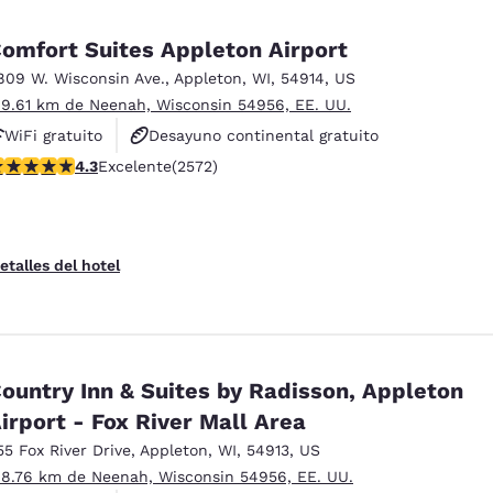
omfort Suites Appleton Airport
809 W. Wisconsin Ave.
,
Appleton
,
WI
,
54914
,
US
 9.61 km de Neenah, Wisconsin 54956, EE. UU.
WiFi gratuito
Desayuno continental gratuito
alificación de 4.25 estrellas. Excelente. 2572 reseñas
4.3
Excelente
(2572)
Desayuno caliente gratis
etalles del hotel
ountry Inn & Suites by Radisson, Appleton
irport - Fox River Mall Area
55 Fox River Drive
,
Appleton
,
WI
,
54913
,
US
 8.76 km de Neenah, Wisconsin 54956, EE. UU.