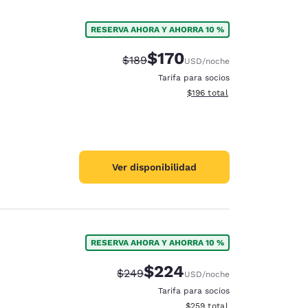
RESERVA AHORA Y AHORRA 10 %
$170
Precio tachado:
Precio con descuento:
$189
USD
/noche
Tarifa para socios
Ver detalles del total estima
$196
total
Ver disponibilidad
RESERVA AHORA Y AHORRA 10 %
$224
Precio tachado:
Precio con descuento:
$249
USD
/noche
Tarifa para socios
Ver detalles del total estimad
$259
total