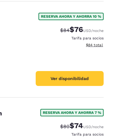
RESERVA AHORA Y AHORRA 10 %
$76
Precio tachado:
Precio con descuento:
$84
USD
/noche
Tarifa para socios
Ver detalles del total estim
$84
total
Ver disponibilidad
on
RESERVA AHORA Y AHORRA 7 %
$74
Precio tachado:
Precio con descuento:
$80
USD
/noche
Tarifa para socios