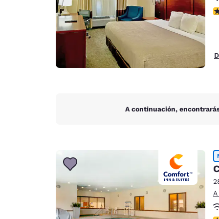
c
D
A continuación, encontrarás
C
2
A