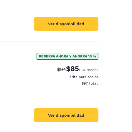
Ver disponibilidad
RESERVA AHORA Y AHORRA 10 %
$85
Precio tachado:
Precio con descuento:
$94
USD
/noche
Tarifa para socios
Ver detalles del total estim
$97
total
Ver disponibilidad