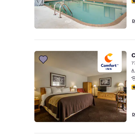
c
D
C
7
A
c
D