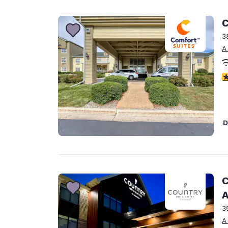
C
3
A
c
D
C
A
3
A