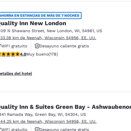
AHORRA EN ESTANCIAS DE MÁS DE 7 NOCHES
uality Inn New London
409 N Shawano Street
,
New London
,
WI
,
54961
,
US
 33.38 km de Neenah, Wisconsin 54956, EE. UU.
WiFi gratuito
Desayuno caliente gratis
alificación de 4.03 estrellas. Muy bueno. 178 reseñas
4.0
Muy bueno
(178)
Se aceptan mascotas
etalles del hotel
Quality Inn & Suites Green Bay - Ashwauben
841 Ramada Way
,
Green Bay
,
WI
,
54304
,
US
 44.25 km de Neenah, Wisconsin 54956, EE. UU.
WiFi gratuito
Desayuno caliente gratis