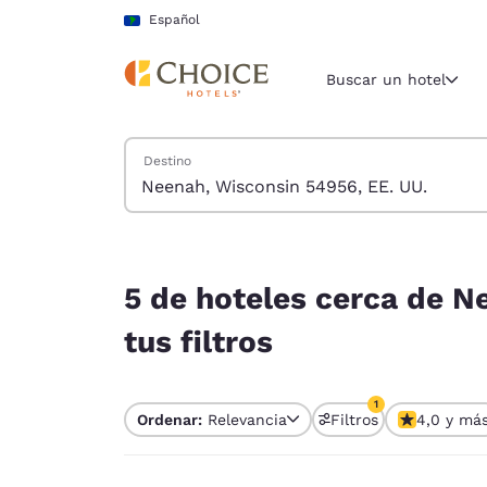
Carga completa
Pasar A Contenido Principal
Español
Buscar un hotel
Buscar hoteles
Destino
Región y ubicac
América La
Español
5 de hoteles cerca de Neenah, Wisconsin 54956, 
Selecciona t
5 de hoteles cerca de N
América
tus filtros
United Sta
English
1
Ordenar:
Relevancia
Filtros
4,0 y má
América L
1 filtro seleccion
Português