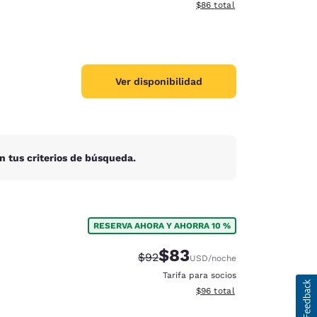
Ver detalles del total estim
$86
total
Ver disponibilidad
n tus criterios de búsqueda.
RESERVA AHORA Y AHORRA 10 %
$83
Precio tachado:
Precio con descuento:
$92
USD
/noche
Tarifa para socios
Ver detalles del total estim
$96
total