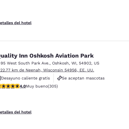
etalles del hotel
uality Inn Oshkosh Aviation Park
495 West South Park Ave.
,
Oshkosh
,
WI
,
54902
,
US
 22.77 km de Neenah, Wisconsin 54956, EE. UU.
Desayuno caliente gratis
Se aceptan mascotas
alificación de 4.01 estrellas. Muy bueno. 305 reseñas
4.0
Muy bueno
(305)
No fumadores
etalles del hotel