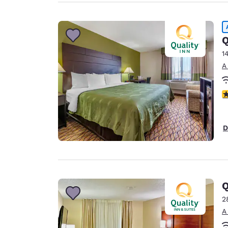
Q
1
A
c
D
2
A