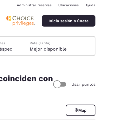
Administrar reservas
Ubicaciones
Ayuda
Inicia sesión o únete
des
Rate (Tarifa)
ión, 1 huésped
Mejor disponible
 coinciden con
Usar puntos
ina
Map