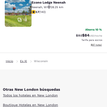
Econo Lodge Neenah
Econo Lodge Neenah
Neenah
,
WI
28.25 km
calificación de 2.7 estrellas. Feria. 140 reseñas
2.7
(
140
)
50
Ahorra 10 %
$84
Precio tachado:
Precio con des
$93
USD
/noche
Tarifa para socios
Ver detalles d
$97
total
Inicio
Es Xl
Wisconsin
Otras New London búsquedas
Todos los hoteles en New London
Boutique Hoteles en New London