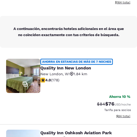
Ver detalles d
$164
total
A continuación, encontrarás hoteles adicionales en el área que
no coinciden exactamente con tus criterios de búsqueda.
Quality Inn New London
AHORRA EN ESTANCIAS DE MÁS DE 7 NOCHES
Quality Inn New London
New London
,
WI
1.84 km
calificación de 4.03 estrellas. Muy bueno. 178 reseñas
4.0
(
178
)
35
Ahorra 10 %
$76
Precio tachado:
Precio con des
$84
USD
/noche
Tarifa para socios
Ver detalles d
$84
total
Quality Inn Oshkosh Aviation Park
Quality Inn Oshkosh Aviation Park