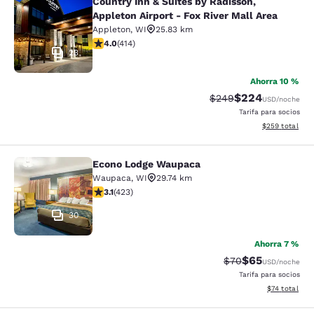
Country Inn & Suites by Radisson,
Country Inn & Suites by Radisson, Ap
Appleton Airport - Fox River Mall Area
Appleton
,
WI
25.83 km
calificación de 3.96 estrellas. Bueno. 414 reseñas
4.0
(
414
)
23
Ahorra 10 %
$224
Precio tachado:
Precio con desc
$249
USD
/noche
Tarifa para socios
Ver detalles de
$259
total
Econo Lodge Waupaca
Econo Lodge Waupaca
Waupaca
,
WI
29.74 km
calificación de 3.12 estrellas. Bueno. 423 reseñas
3.1
(
423
)
30
Ahorra 7 %
$65
Precio tachado:
Precio con des
$70
USD
/noche
Tarifa para socios
Ver detalles 
$74
total