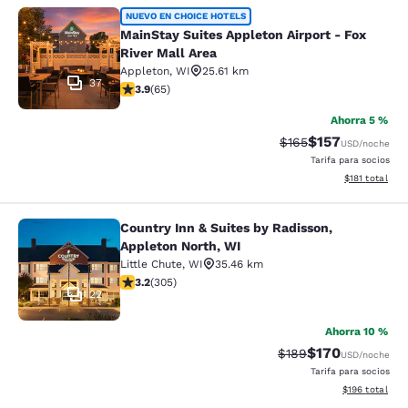
MainStay Suites Appleton Airport - 
NUEVO EN CHOICE HOTELS
MainStay Suites Appleton Airport - Fox
River Mall Area
Appleton
,
WI
25.61 km
37
calificación de 3.88 estrellas. Bueno. 65 reseñas
3.9
(
65
)
Ahorra 5 %
$157
Precio tachado:
Precio con desc
$165
USD
/noche
Tarifa para socios
Ver detalles d
$181
total
Country Inn & Suites by Radisson,
Country Inn & Suites by Radisson, A
Appleton North, WI
Little Chute
,
WI
35.46 km
calificación de 3.24 estrellas. Bueno. 305 reseñas
3.2
(
305
)
22
Ahorra 10 %
$170
Precio tachado:
Precio con desc
$189
USD
/noche
Tarifa para socios
Ver detalles d
$196
total