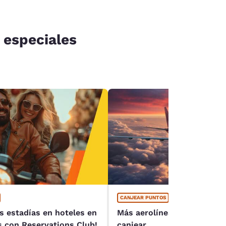
 especiales
CANJEAR PUNTOS
as estadías en hoteles en
Más aerolíneas, más forma
 con Reservations Club!
canjear