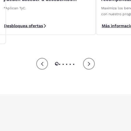
especiales* en alquileres de Localiza
*Aplican TyC.
Maximiza los bene
con nuestro prog
Club.
Desbloquea ofertas
Más informaci