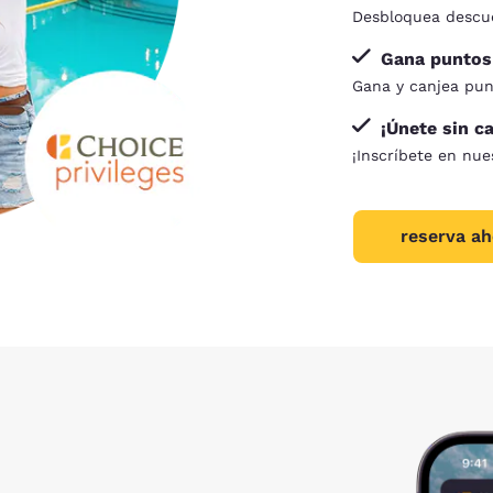
Desbloquea descue
Gana puntos 
Gana y canjea pun
¡Únete sin c
¡Inscríbete en nu
reserva ah