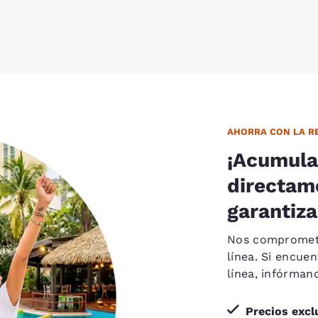
AHORRA CON LA RE
¡Acumula
directam
garantiza
Nos compromete
línea. Si encue
línea, infórma
Precios excl