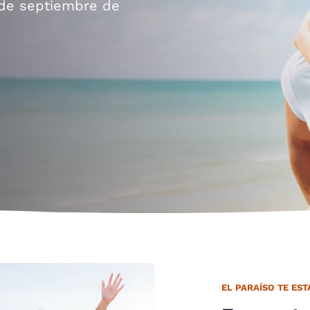
México
Mexico
 de septiembre de
Español
English
nd
Germany
España
English
Español
France
France
Français
English
Italia
Italy
Italiano
English
ngdom
India
New Zealan
English
English
EL PARAÍSO TE ES