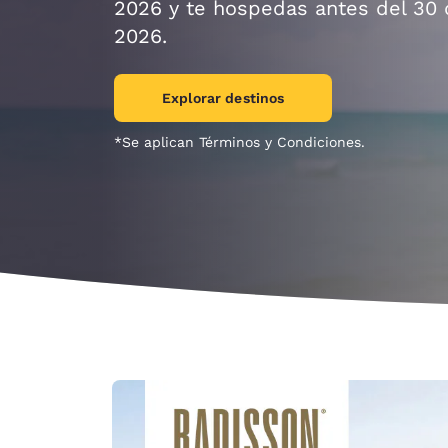
Canada
2026 y te hospedas antes del 30
Français
2026.
Europa
Explorar destinos
Deutschla
Deutsch
*Se aplican Términos y Condiciones.
Spain
English
Ireland
English
United Ki
English
Asia-Pacífico
Australia
English