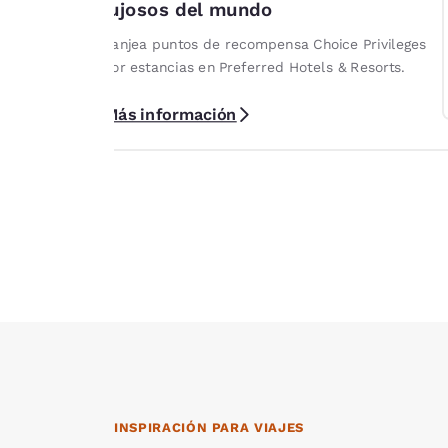
lujosos del mundo
spedarte
l hospedarte
Canjea puntos de recompensa Choice Privileges
icipantes de
por estancias en Preferred Hotels & Resorts.
can términos.
Más información
INSPIRACIÓN PARA VIAJES