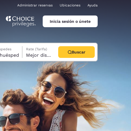
Administrar reservas
Ubicaciones
Ayuda
Inicia sesión o únete
éspedes
Rate (Tarifa)
Buscar
abitación, 1 huésped
Mejor disponible
ina