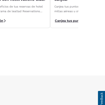
ficios de tus reservas de hotel
Canjea tus puntos Choice Privileges p
rama de lealtad Reservations
millas aéreas u otras recompensas.
nuestros socios de recompensas y m
ón
Canjea tus puntos
valor de tus puntos.