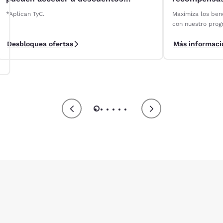
especiales* en alquileres de Localiza
*Aplican TyC.
Maximiza los bene
con nuestro prog
Club.
Desbloquea ofertas
Más informaci