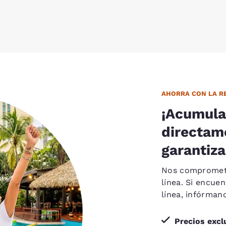
AHORRA CON LA RE
¡Acumula
directam
garantiza
Nos compromete
línea. Si encue
línea, infórma
Precios excl