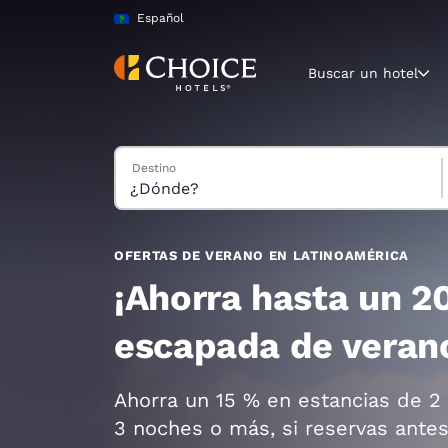
Carga completa
Pasar A Contenido Principal
Español
Buscar un hotel
Buscar hoteles
Destino
Región y ubicac
América La
Español
Selecciona t
OFERTAS DE VERANO EN LATINOAMÉRICA
América
¡Ahorra hasta un 2
United Sta
escapada de veran
English
América L
Ahorra un 15 % en estancias de 2
Português
3 noches o más, si reservas ante