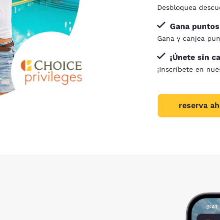
Desbloquea descue
Gana puntos 
Gana y canjea pun
¡Únete sin c
¡Inscríbete en nu
reserva ah