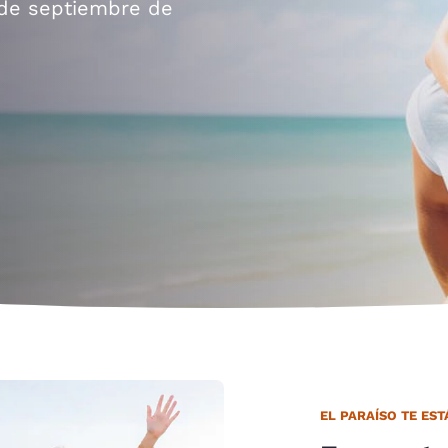
México
Mexico
 de septiembre de
Español
English
nd
Germany
España
English
Español
France
France
Français
English
Italia
Italy
Italiano
English
ngdom
India
New Zealan
English
English
EL PARAÍSO TE ES