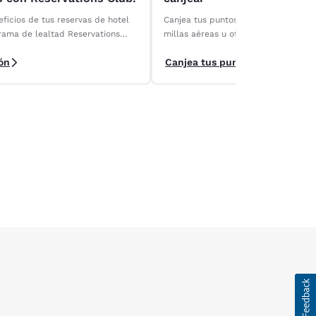
ficios de tus reservas de hotel
Canjea tus puntos Choice Privileges p
rama de lealtad Reservations
millas aéreas u otras recompensas.
nuestros socios de recompensas y m
ón
Canjea tus puntos
valor de tus puntos.