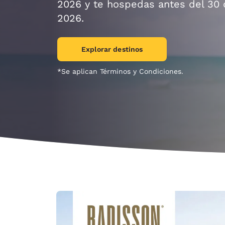
Canada
2026 y te hospedas antes del 30
Français
2026.
Europa
Explorar destinos
Deutschla
Deutsch
*Se aplican Términos y Condiciones.
Spain
English
Ireland
English
United Ki
English
Asia-Pacífico
Australia
English