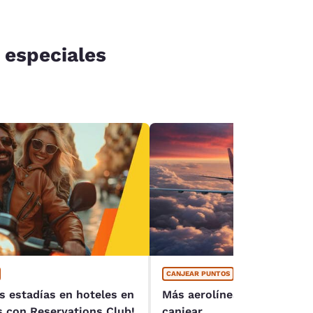
 especiales
CANJEAR PUNTOS
as estadías en hoteles en
Más aerolíneas, más forma
 con Reservations Club!
canjear