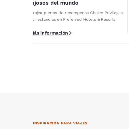
lujosos del mundo
spedarte
l hospedarte
Canjea puntos de recompensa Choice Privileges
icipantes de
por estancias en Preferred Hotels & Resorts.
can términos.
Más información
INSPIRACIÓN PARA VIAJES