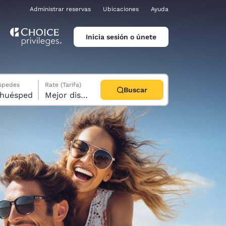
Administrar reservas
Ubicaciones
Ayuda
Inicia sesión o únete
éspedes
Rate (Tarifa)
Buscar
abitación, 1 huésped
Mejor disponible
ina