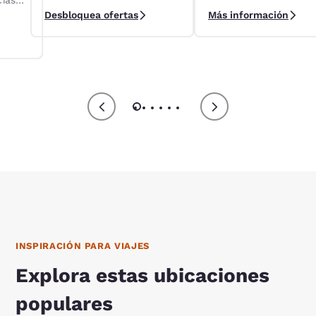
cias
alquileres de Localiza
programa de lealtad
Desbloquea ofertas
Más información
Reservations Club.
ts.
INSPIRACIÓN PARA VIAJES
Explora estas ubicaciones
populares