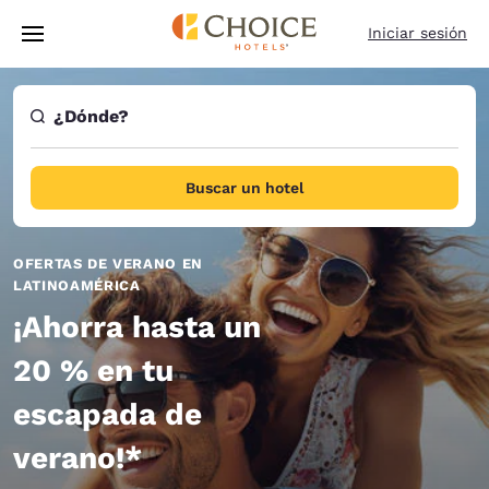
Carga completa
Pasar A Contenido Principal
Iniciar sesión
¿Dónde?
Buscar un hotel
OFERTAS DE VERANO EN
LATINOAMÉRICA
¡Ahorra hasta un
20 % en tu
escapada de
verano!*