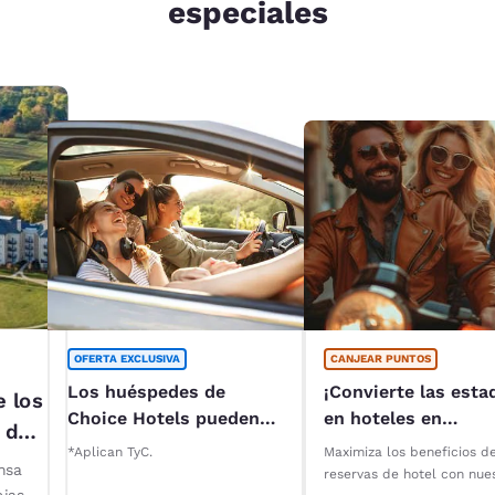
especiales
OFERTA EXCLUSIVA
CANJEAR PUNTOS
Los huéspedes de
¡Convierte las esta
e los
Choice Hotels pueden
en hoteles en
 del
acceder a descuentos
recompensas con
*Aplican TyC.
Maximiza los beneficios d
especiales* en
Reservations Club!
nsa
reservas de hotel con nue