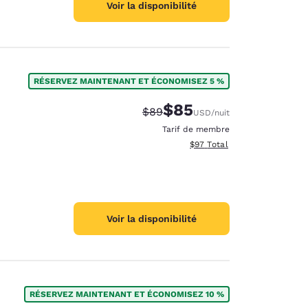
Voir la disponibilité
RÉSERVEZ MAINTENANT ET ÉCONOMISEZ 5 %
$85
Tarif barré :
Tarif réduit :
$89
USD
/nuit
Tarif de membre
Afficher les détails totaux e
$97
Total
Voir la disponibilité
RÉSERVEZ MAINTENANT ET ÉCONOMISEZ 10 %