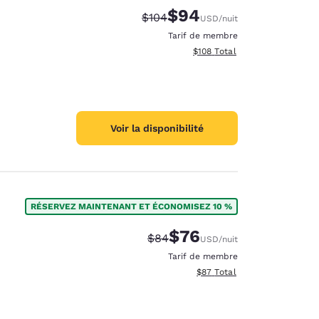
$94
Tarif barré :
Tarif réduit :
$104
USD
/nuit
Tarif de membre
Afficher les détails totaux es
$108
Total
Voir la disponibilité
RÉSERVEZ MAINTENANT ET ÉCONOMISEZ 10 %
$76
Tarif barré :
Tarif réduit :
$84
USD
/nuit
Tarif de membre
Afficher les détails totaux e
$87
Total