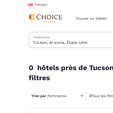
Chargement terminé
Passer à Contenu Principal
Français
Trouver un hôtel
Trouver des hôtels
Destination
Région et empl
Canada
Français
0 hôtels près de Tucson, Arizona, États-Unis co
Sélectionne
0 hôtels près de Tucson
Amériques
filtres
United Sta
English
Trier par
Pertinence
Tous les filt
América L
1 fil
Português