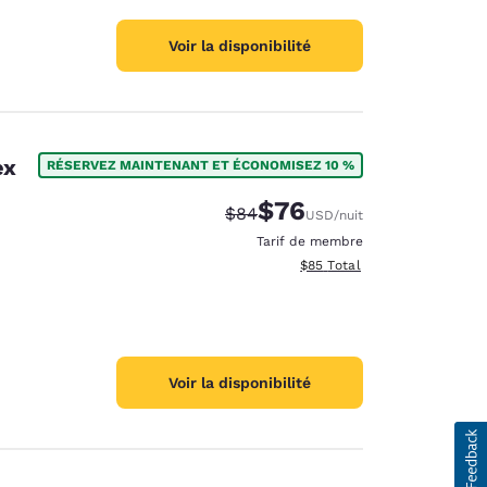
Voir la disponibilité
ex
RÉSERVEZ MAINTENANT ET ÉCONOMISEZ 10 %
$76
Tarif barré :
Tarif réduit :
$84
USD
/nuit
Tarif de membre
Afficher les détails totaux e
$85
Total
Voir la disponibilité