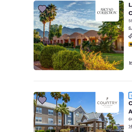
L
C
5
6
3
I
C
A
6
1