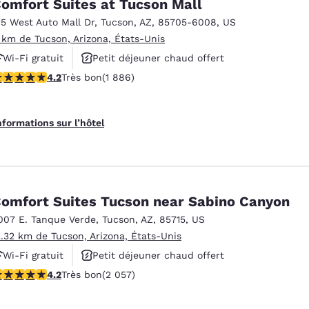
omfort Suites at Tucson Mall
15 West Auto Mall Dr
,
Tucson
,
AZ
,
85705-6008
,
US
 km de Tucson, Arizona, États-Unis
Wi-Fi gratuit
Petit déjeuner chaud offert
.18 étoiles. Très bon. 1886 commentaires
4.2
Très bon
(1 886)
Piscine extérieure
nformations sur l’hôtel
omfort Suites Tucson near Sabino Canyon
007 E. Tanque Verde
,
Tucson
,
AZ
,
85715
,
US
2.32 km de Tucson, Arizona, États-Unis
Wi-Fi gratuit
Petit déjeuner chaud offert
.16 étoiles. Très bon. 2057 commentaires
4.2
Très bon
(2 057)
Animaux acceptés