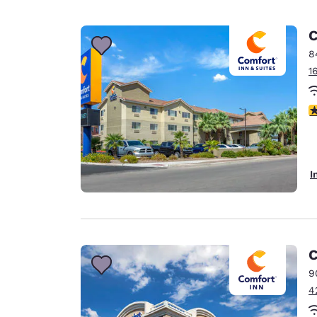
C
8
1
4
I
C
9
4