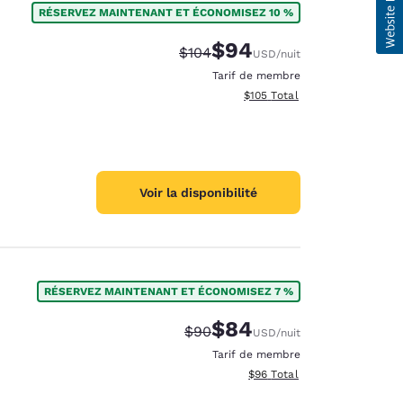
RÉSERVEZ MAINTENANT ET ÉCONOMISEZ 10 %
$94
Tarif barré :
Tarif réduit :
$104
USD
/nuit
Tarif de membre
Afficher les détails totaux es
$105
Total
Voir la disponibilité
RÉSERVEZ MAINTENANT ET ÉCONOMISEZ 7 %
$84
Tarif barré :
Tarif réduit :
$90
USD
/nuit
Tarif de membre
Afficher les détails totaux e
$96
Total