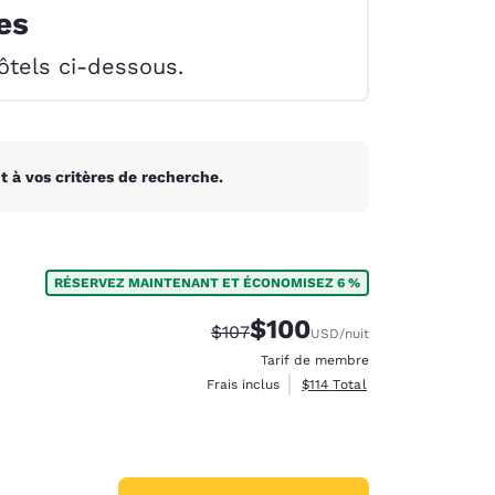
es
ôtels ci-dessous.
 à vos critères de recherche.
RÉSERVEZ MAINTENANT ET ÉCONOMISEZ 6 %
$100
Tarif barré :
Tarif réduit :
$107
USD
/nuit
Tarif de membre
Afficher les détails totaux es
Frais inclus
$114
Total
d