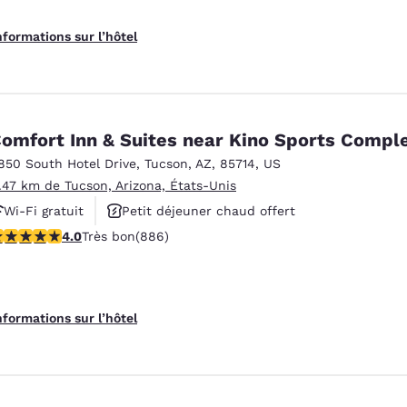
nformations sur l’hôtel
omfort Inn & Suites near Kino Sports Compl
850 South Hotel Drive
,
Tucson
,
AZ
,
85714
,
US
1.47 km de Tucson, Arizona, États-Unis
Wi-Fi gratuit
Petit déjeuner chaud offert
.05 étoiles. Très bon. 886 commentaires
4.0
Très bon
(886)
Piscine extérieure
nformations sur l’hôtel