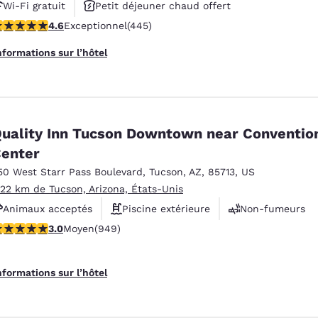
Wi-Fi gratuit
Petit déjeuner chaud offert
.64 étoiles. Exceptionnel. 445 commentaires
4.6
Exceptionnel
(445)
Animaux acceptés
nformations sur l’hôtel
uality Inn Tucson Downtown near Conventio
enter
50 West Starr Pass Boulevard
,
Tucson
,
AZ
,
85713
,
US
.22 km de Tucson, Arizona, États-Unis
Animaux acceptés
Piscine extérieure
Non-fumeurs
.99 étoiles. Moyen. 949 commentaires
3.0
Moyen
(949)
nformations sur l’hôtel