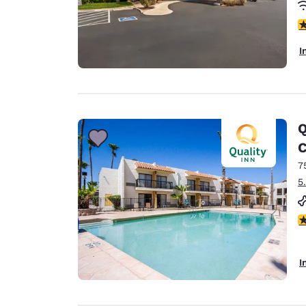
4
I
Q
C
7
5
2
I