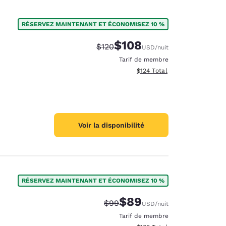
RÉSERVEZ MAINTENANT ET ÉCONOMISEZ 10 %
$108
Tarif barré :
Tarif réduit :
$120
USD
/nuit
Tarif de membre
Afficher les détails totaux es
$124
Total
Voir la disponibilité
RÉSERVEZ MAINTENANT ET ÉCONOMISEZ 10 %
$89
Tarif barré :
Tarif réduit :
$99
USD
/nuit
Tarif de membre