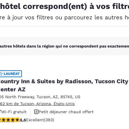
México
Mexico
 hôtel correspond(ent) à vos filtr
Español
English
e à jour vos filtres ou parcourez les autres h
nd
Germany
España
English
Español
autres hôtels dans la région qui ne correspondent pas exactement
France
France
Français
English
Italia
Italy
Italiano
English
LAURÉAT
ountry Inn & Suites by Radisson, Tucson City
ngdom
enter AZ
05 North Freeway
,
Tucson
,
AZ
,
85745
,
US
.62 km de Tucson, Arizona, États-Unis
India
New Zealan
Wi-Fi gratuit
Petit déjeuner chaud offert
English
English
.4 étoiles. Excellent. 393 commentaires
4.4
Excellent
(393)
Animaux acceptés