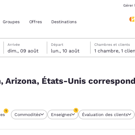
Gérer 
Groupes
Offres
Destinations
dimanche 9 août
lundi 10 août
Date de départ sélectionnée au lundi 10 août
Date d’arrivée sélectionnée au dimanche 9 août
Arrivée
Départ
Chambres et clients
dim., 09 août
lun., 10 août
1 chambre, 1 cli
acement actuels
rrespondant à vos filtres
z votre langue préférée
, Arizona, États-Unis correspond
tes
Estados Unidos
América Lat
Español
Español
1
1
res
Commodités
Enseignes
Évaluation des clients
atina
Latin America
Canada
tre actuellement sélectionné
English
English
1 filtre actuellement sélectionné