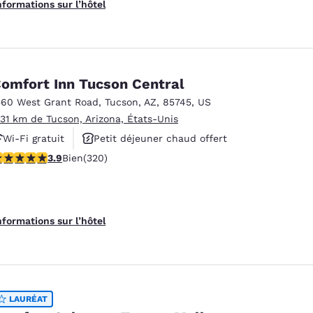
nformations sur l’hôtel
omfort Inn Tucson Central
560 West Grant Road
,
Tucson
,
AZ
,
85745
,
US
.31 km de Tucson, Arizona, États-Unis
Wi-Fi gratuit
Petit déjeuner chaud offert
.86 étoiles. Bien. 320 commentaires
3.9
Bien
(320)
Piscine extérieure
nformations sur l’hôtel
LAURÉAT