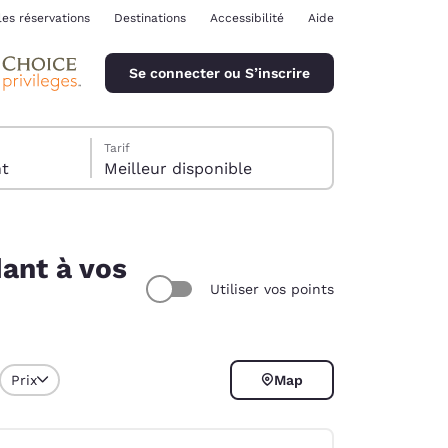
les réservations
Destinations
Accessibilité
Aide
Se connecter ou S’inscrire
Tarif
ent
Meilleur disponible
ant à vos
Utiliser vos points
ina
Prix
Map