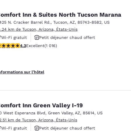
omfort Inn & Suites North Tucson Marana
425 N. Cracker Barrel Rd.
,
Tucson
,
AZ
,
85743-8582
,
US
6.24 km de Tucson, Arizona, États-Unis
Wi-Fi gratuit
Petit déjeuner chaud offert
.35 étoiles. Excellent. 1016 commentaires
4.3
Excellent
(1 016)
Piscine extérieure
nformations sur l’hôtel
omfort Inn Green Valley I-19
0 West Esperanza Blvd
,
Green Valley
,
AZ
,
85614
,
US
2.51 km de Tucson, Arizona, États-Unis
Wi-Fi gratuit
Petit déjeuner chaud offert