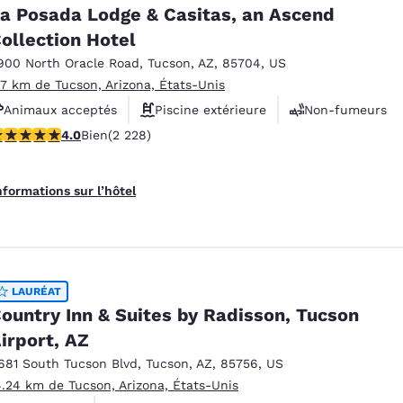
a Posada Lodge & Casitas, an Ascend
ollection Hotel
900 North Oracle Road
,
Tucson
,
AZ
,
85704
,
US
.7 km de Tucson, Arizona, États-Unis
Animaux acceptés
Piscine extérieure
Non-fumeurs
.98 étoiles. Bien. 2228 commentaires
4.0
Bien
(2 228)
nformations sur l’hôtel
LAURÉAT
ountry Inn & Suites by Radisson, Tucson
irport, AZ
681 South Tucson Blvd
,
Tucson
,
AZ
,
85756
,
US
4.24 km de Tucson, Arizona, États-Unis