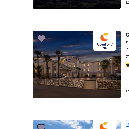
I
C
1
2
3
I