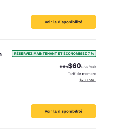
Voir la disponibilité
n
RÉSERVEZ MAINTENANT ET ÉCONOMISEZ 7 %
$60
Tarif barré :
Tarif réduit :
$65
USD
/nuit
Tarif de membre
Afficher les détails totaux e
$70
Total
Voir la disponibilité