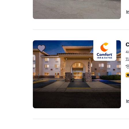
I
C
4
1
4
I