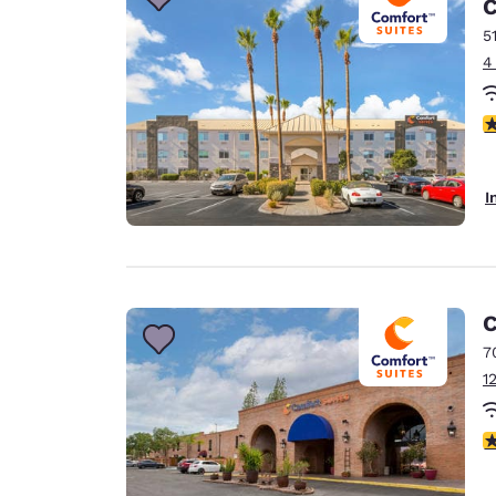
C
5
4
4
I
C
7
1
4