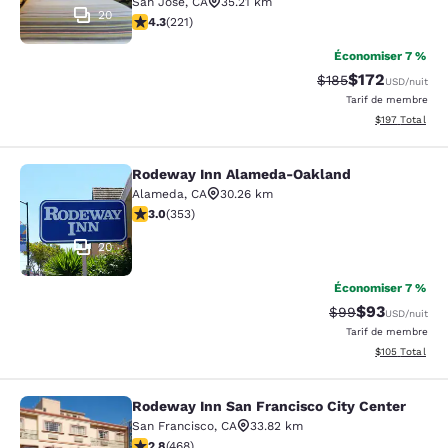
San Jose
,
CA
35.21 km
20
4.26 étoiles. Excellent. 221 commentaires
4.3
(
221
)
Économiser 7 %
$172
Tarif barré :
Tarif réduit :
$185
USD
/nuit
Tarif de membre
Afficher les dé
$197
Total
Rodeway Inn Alameda-Oakland
Rodeway Inn Alameda-Oakland
Alameda
,
CA
30.26 km
2.97 étoiles. Moyen. 353 commentaires
3.0
(
353
)
20
Économiser 7 %
$93
Tarif barré :
Tarif réduit :
$99
USD
/nuit
Tarif de membre
Afficher les dé
$105
Total
Rodeway Inn San Francisco City Center
Rodeway Inn San Francisco City Cen
San Francisco
,
CA
33.82 km
2.78 étoiles. Moyen. 468 commentaires
2.8
(
468
)