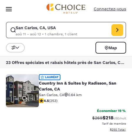
Chargement terminé
Passer à Contenu Principal
Connectez-vous
San Carlos, CA, USA
Modifiez la recherche pour San Carlos, CA, USA. Date d’arrivée aoû 11,
aoû 11 - aoû 12
•
1 chambre, 1 client
Map
Trier et filtrer
23 Offres spéciales et rabais hôtels près de San Carlos, CA, USA
Country Inn & Suites by Radisson, S
LAURÉAT
Country Inn & Suites by Radisson, San
Carlos, CA
San Carlos
,
CA
0.64 km
14
4.47 étoiles. Excellent. 253 commentaires
4.5
(
253
)
Économiser 19 %
$218
Tarif barré :
Tarif réduit :
$269
USD
/nuit
Tarif de membre
Afficher les dé
$250
Total