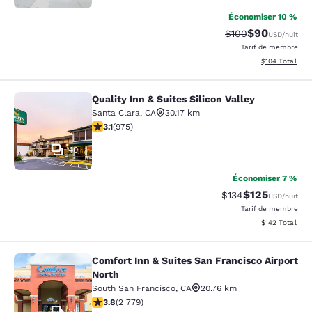
Économiser 10 %
$90
Tarif barré :
Tarif réduit :
$100
USD
/nuit
Tarif de membre
Afficher les dé
$104
Total
Quality Inn & Suites Silicon Valley
Quality Inn & Suites Silicon Valley
Santa Clara
,
CA
30.17 km
3.12 étoiles. Bien. 975 commentaires
3.1
(
975
)
40
Économiser 7 %
$125
Tarif barré :
Tarif réduit :
$134
USD
/nuit
Tarif de membre
Afficher les dé
$142
Total
Comfort Inn & Suites San Francisco Airport
Comfort Inn & Suites San Francisco 
North
South San Francisco
,
CA
20.76 km
3.77 étoiles. Bien. 2779 commentaires
3.8
(
2 779
)
35