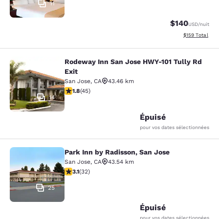
11
$140
USD
/nuit
Afficher les dé
$159
Total
Rodeway Inn San Jose HWY-101 Tully Rd
Rodeway Inn San Jose HWY-101 Tull
Exit
San Jose
,
CA
43.46 km
1.82 étoiles. Moyen. 45 commentaires
1.8
(
45
)
14
Épuisé
pour vos dates sélectionnées
Park Inn by Radisson, San Jose
Park Inn by Radisson, San Jose
San Jose
,
CA
43.54 km
3.06 étoiles. Moyen. 32 commentaires
3.1
(
32
)
25
Épuisé
pour vos dates sélectionnées