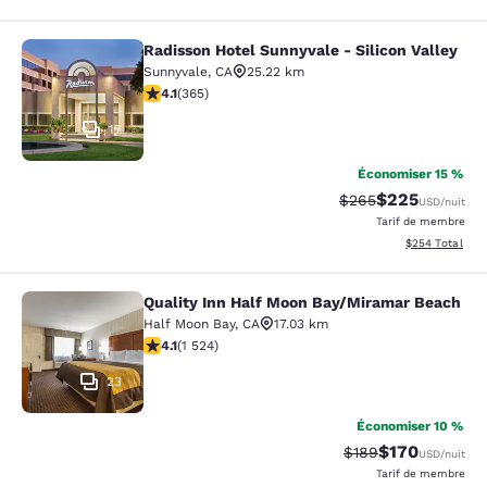
Radisson Hotel Sunnyvale - Silicon Valley
Radisson Hotel Sunnyvale - Silicon 
Sunnyvale
,
CA
25.22 km
4.09 étoiles. Très bon. 365 commentaires
4.1
(
365
)
17
Économiser 15 %
$225
Tarif barré :
Tarif réduit :
$265
USD
/nuit
Tarif de membre
Afficher les dé
$254
Total
Quality Inn Half Moon Bay/Miramar Beach
Quality Inn Half Moon Bay/Miramar
Half Moon Bay
,
CA
17.03 km
4.08 étoiles. Très bon. 1524 commentaires
4.1
(
1 524
)
23
Économiser 10 %
$170
Tarif barré :
Tarif réduit :
$189
USD
/nuit
Tarif de membre