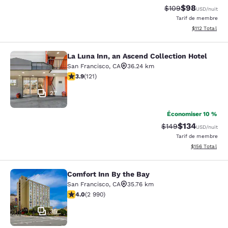
$98
Tarif barré :
Tarif réduit :
$109
USD
/nuit
Tarif de membre
Afficher les d
$112
Total
La Luna Inn, an Ascend Collection Hotel
La Luna Inn, an Ascend Collection H
San Francisco
,
CA
36.24 km
3.85 étoiles. Bien. 121 commentaires
3.9
(
121
)
27
Économiser 10 %
$134
Tarif barré :
Tarif réduit :
$149
USD
/nuit
Tarif de membre
Afficher les dé
$156
Total
Comfort Inn By the Bay
Comfort Inn By the Bay
San Francisco
,
CA
35.76 km
4.01 étoiles. Très bon. 2990 commentaires
4.0
(
2 990
)
35