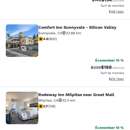
$149
USD
/nuit
Tarif de membre
Afficher les dé
$148
Total
Comfort Inn Sunnyvale - Silicon Valley
Comfort Inn Sunnyvale - Silicon Val
Sunnyvale
,
CA
23.89 km
3.96 étoiles. Bien. 802 commentaires
4.0
(
802
)
35
Économiser 10 %
$188
Tarif barré :
Tarif réduit :
$209
USD
/nuit
Tarif de membre
Afficher les dé
$212
Total
Rodeway Inn Milpitas near Great Mall
Rodeway Inn Milpitas near Great Ma
Milpitas
,
CA
32.4 km
3.67 étoiles. Bien. 108 commentaires
3.7
(
108
)
19
Économiser 10 %