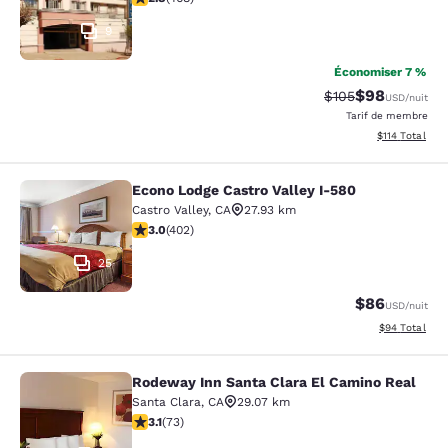
9
Économiser 7 %
$98
Tarif barré :
Tarif réduit :
$105
USD
/nuit
Tarif de membre
Afficher les d
$114
Total
Econo Lodge Castro Valley I-580
Econo Lodge Castro Valley I-580
Castro Valley
,
CA
27.93 km
3.05 étoiles. Moyen. 402 commentaires
3.0
(
402
)
25
$86
USD
/nuit
Afficher les d
$94
Total
Rodeway Inn Santa Clara El Camino Real
Rodeway Inn Santa Clara El Camino
Santa Clara
,
CA
29.07 km
3.12 étoiles. Bien. 73 commentaires
3.1
(
73
)