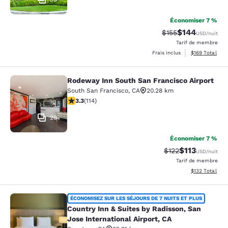
Économiser 7 %
$144
Tarif barré :
Tarif réduit :
$155
USD
/nuit
Tarif de membre
Afficher les dé
Frais inclus
$169
Total
Rodeway Inn South San Francisco Airport
Rodeway Inn South San Francisco Ai
South San Francisco
,
CA
20.28 km
3.26 étoiles. Bien. 114 commentaires
3.3
(
114
)
29
Économiser 7 %
$113
Tarif barré :
Tarif réduit :
$122
USD
/nuit
Tarif de membre
Afficher les dé
$132
Total
Country Inn & Suites by Radisson, Sa
ÉCONOMISEZ SUR LES SÉJOURS DE 7 NUITS ET PLUS
Country Inn & Suites by Radisson, San
Jose International Airport, CA