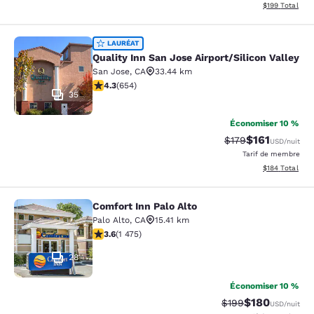
Afficher les dé
$199
Total
Quality Inn San Jose Airport/Silicon
LAURÉAT
Quality Inn San Jose Airport/Silicon Valley
San Jose
,
CA
33.44 km
4.27 étoiles. Excellent. 654 commentaires
4.3
(
654
)
35
Économiser 10 %
$161
Tarif barré :
Tarif réduit :
$179
USD
/nuit
Tarif de membre
Afficher les dé
$184
Total
Comfort Inn Palo Alto
Comfort Inn Palo Alto
Palo Alto
,
CA
15.41 km
3.59 étoiles. Bien. 1475 commentaires
3.6
(
1 475
)
28
Économiser 10 %
$180
Tarif barré :
Tarif réduit :
$199
USD
/nuit