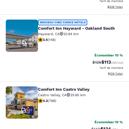
Tarif de membre
Afficher les dé
$208
Total
Comfort Inn Hayward - Oakland So
NOUVEAU CHEZ CHOICE HOTELS
Comfort Inn Hayward - Oakland South
Hayward
,
CA
20.64 km
3.41 étoiles. Bien. 148 commentaires
3.4
(
148
)
19
Économiser 10 %
$113
Tarif barré :
Tarif réduit :
$126
USD
/nuit
Tarif de membre
Afficher les dé
$129
Total
Comfort Inn Castro Valley
Comfort Inn Castro Valley
Castro Valley
,
CA
25.65 km
4.23 étoiles. Excellent. 768 commentaires
4.2
(
768
)
37
Économiser 10 %
$134
Tarif barré :
Tarif réduit :