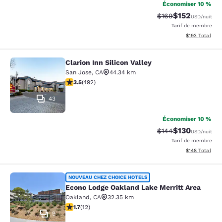
Économiser 10 %
$152
Tarif barré :
Tarif réduit :
$169
USD
/nuit
Tarif de membre
Afficher les dé
$193
Total
Clarion Inn Silicon Valley
Clarion Inn Silicon Valley
San Jose
,
CA
44.34 km
3.5 étoiles. Bien. 492 commentaires
3.5
(
492
)
43
Économiser 10 %
$130
Tarif barré :
Tarif réduit :
$144
USD
/nuit
Tarif de membre
Afficher les dé
$148
Total
Econo Lodge Oakland Lake Merritt 
NOUVEAU CHEZ CHOICE HOTELS
Econo Lodge Oakland Lake Merritt Area
Oakland
,
CA
32.35 km
1.67 étoiles. Moyen. 12 commentaires
1.7
(
12
)
9