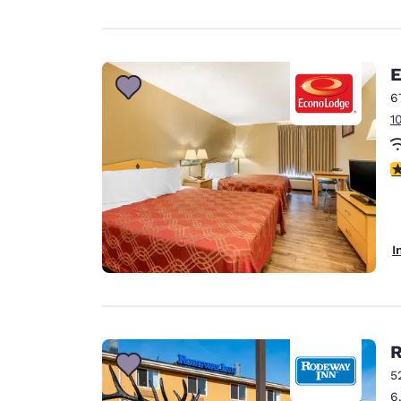
E
6
1
3
I
R
5
6