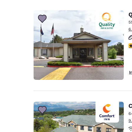
Q
5
6
3
I
C
6
9