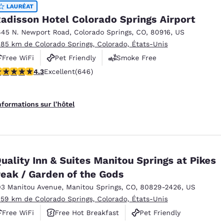
México
Mexico
LAURÉAT
Español
English
adisson Hotel Colorado Springs Airport
645 N. Newport Road
,
Colorado Springs
,
CO
,
80916
,
US
.85 km de Colorado Springs, Colorado, États-Unis
nd
Germany
España
Free WiFi
Pet Friendly
Smoke Free
English
Español
.33 étoiles. Excellent. 646 commentaires
4.3
Excellent
(646)
France
France
Français
English
nformations sur l’hôtel
Italia
Italy
Italiano
English
ngdom
uality Inn & Suites Manitou Springs at Pikes
eak / Garden of the Gods
03 Manitou Avenue
,
Manitou Springs
,
CO
,
80829-2426
,
US
India
New Zealan
.59 km de Colorado Springs, Colorado, États-Unis
English
English
Free WiFi
Free Hot Breakfast
Pet Friendly