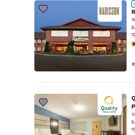
Canada
Français
R
Europe
1
8
Deutschla
Deutsch
4
Spain
English
I
Ireland
English
United Ki
English
Q
Asie-Pacifique
P
1
Australia
6
English