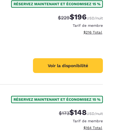
RÉSERVEZ MAINTENANT ET ÉCONOMISEZ 15 %
$196
Tarif barré :
Tarif réduit :
$229
USD
/nuit
Tarif de membre
Afficher les détails totaux es
$216
Total
Voir la disponibilité
RÉSERVEZ MAINTENANT ET ÉCONOMISEZ 15 %
$148
Tarif barré :
Tarif réduit :
$173
USD
/nuit
d
Tarif de membre
Afficher les détails totaux es
$164
Total