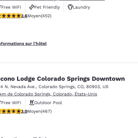
Free WiFi
Pet Friendly
Laundry
.57 étoiles. Moyen. 452 commentaires
2.6
Moyen
(452)
nformations sur l’hôtel
cono Lodge Colorado Springs Downtown
14 N. Nevada Ave.
,
Colorado Springs
,
CO
,
80903
,
US
 km de Colorado Springs, Colorado, États-Unis
Free WiFi
Outdoor Pool
.03 étoiles. Moyen. 467 commentaires
3.0
Moyen
(467)