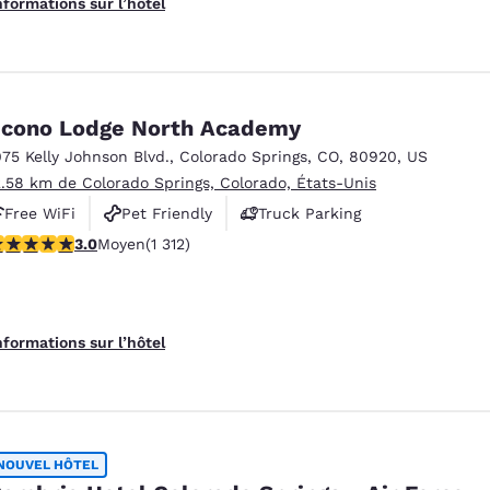
nformations sur l’hôtel
cono Lodge North Academy
075 Kelly Johnson Blvd.
,
Colorado Springs
,
CO
,
80920
,
US
2.58 km de Colorado Springs, Colorado, États-Unis
Free WiFi
Pet Friendly
Truck Parking
.04 étoiles. Moyen. 1312 commentaires
3.0
Moyen
(1 312)
nformations sur l’hôtel
NOUVEL HÔTEL