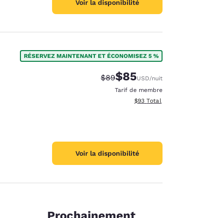
Voir la disponibilité
RÉSERVEZ MAINTENANT ET ÉCONOMISEZ 5 %
$85
Tarif barré :
Tarif réduit :
$89
USD
/nuit
Tarif de membre
Afficher les détails totaux e
$93
Total
Voir la disponibilité
Prochainement