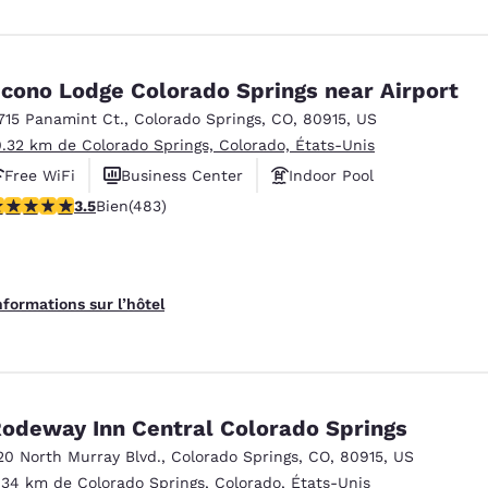
cono Lodge Colorado Springs near Airport
715 Panamint Ct.
,
Colorado Springs
,
CO
,
80915
,
US
0.32 km de Colorado Springs, Colorado, États-Unis
Free WiFi
Business Center
Indoor Pool
.48 étoiles. Bien. 483 commentaires
3.5
Bien
(483)
nformations sur l’hôtel
odeway Inn Central Colorado Springs
20 North Murray Blvd.
,
Colorado Springs
,
CO
,
80915
,
US
.34 km de Colorado Springs, Colorado, États-Unis