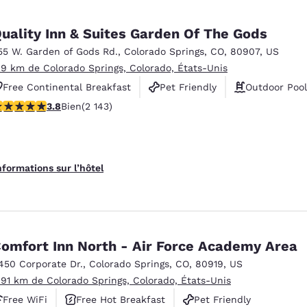
uality Inn & Suites Garden Of The Gods
55 W. Garden of Gods Rd.
,
Colorado Springs
,
CO
,
80907
,
US
.9 km de Colorado Springs, Colorado, États-Unis
Free Continental Breakfast
Pet Friendly
Outdoor Pool
.79 étoiles. Bien. 2143 commentaires
3.8
Bien
(2 143)
nformations sur l’hôtel
omfort Inn North - Air Force Academy Area
450 Corporate Dr.
,
Colorado Springs
,
CO
,
80919
,
US
.91 km de Colorado Springs, Colorado, États-Unis
Free WiFi
Free Hot Breakfast
Pet Friendly