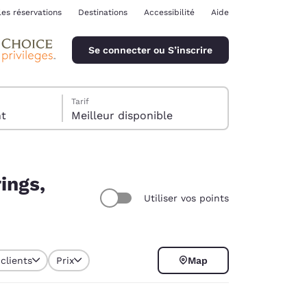
les réservations
Destinations
Accessibilité
Aide
Se connecter ou S’inscrire
Tarif
ent
Meilleur disponible
ings,
Utiliser vos points
ina
clients
Prix
Map