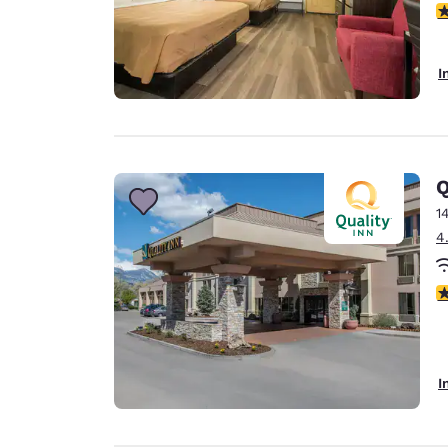
3
I
Q
1
4
4
I