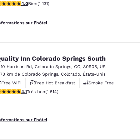
.99 étoiles. Bien. 1131 commentaires
4.0
Bien
(1 131)
nformations sur l’hôtel
uality Inn Colorado Springs South
410 Harrison Rd
,
Colorado Springs
,
CO
,
80905
,
US
.73 km de Colorado Springs, Colorado, États-Unis
Free WiFi
Free Hot Breakfast
Smoke Free
.13 étoiles. Très bon. 1514 commentaires
4.1
Très bon
(1 514)
nformations sur l’hôtel