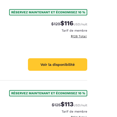
RÉSERVEZ MAINTENANT ET ÉCONOMISEZ 10 %
$116
Tarif barré :
Tarif réduit :
$129
USD
/nuit
Tarif de membre
Afficher les détails totaux es
$128
Total
Voir la disponibilité
RÉSERVEZ MAINTENANT ET ÉCONOMISEZ 10 %
$113
Tarif barré :
Tarif réduit :
$125
USD
/nuit
Tarif de membre
Afficher les détails totaux es