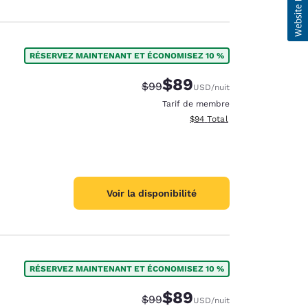
RÉSERVEZ MAINTENANT ET ÉCONOMISEZ 10 %
$89
Tarif barré :
Tarif réduit :
$99
USD
/nuit
Tarif de membre
Afficher les détails totaux e
$94
Total
Voir la disponibilité
RÉSERVEZ MAINTENANT ET ÉCONOMISEZ 10 %
$89
Tarif barré :
Tarif réduit :
$99
USD
/nuit