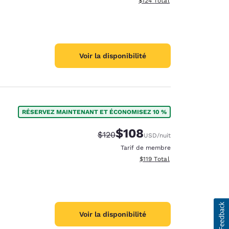
$124
Total
Voir la disponibilité
RÉSERVEZ MAINTENANT ET ÉCONOMISEZ 10 %
$108
Tarif barré :
Tarif réduit :
$120
USD
/nuit
Tarif de membre
Afficher les détails totaux es
$119
Total
Voir la disponibilité