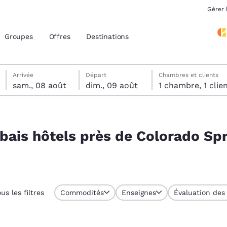
Gérer 
Groupes
Offres
Destinations
samedi 8 août
dimanche 9 août
Date de départ sélectionnée au dimanche 9 août
Date d’arrivée sélectionnée au samedi 8 août
Arrivée
Départ
Chambres et clients
sam., 08 août
dim., 09 août
1 chambre, 1 cli
acement actuels
orado Springs, Colorado, États-Unis
z votre langue préférée
abais hôtels près de Colorado Spr
tes
Estados Unidos
América Lat
Español
Español
ous les filtres
Commodités
Enseignes
Évaluation des 
atina
Latin America
Canada
English
English