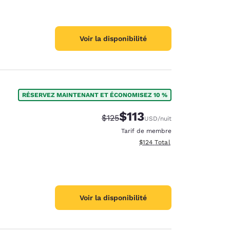
Voir la disponibilité
RÉSERVEZ MAINTENANT ET ÉCONOMISEZ 10 %
$113
Tarif barré :
Tarif réduit :
$125
USD
/nuit
Tarif de membre
Afficher les détails totaux es
$124
Total
Voir la disponibilité