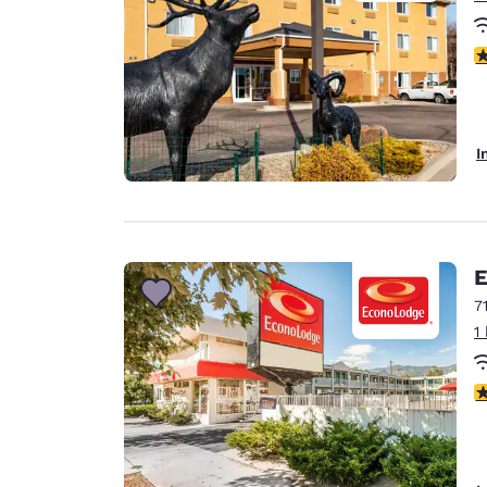
2
I
E
7
1
3