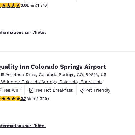
.77 étoiles. Bien. 1710 commentaires
3.8
Bien
(1 710)
nformations sur l’hôtel
uality Inn Colorado Springs Airport
115 Aerotech Drive
,
Colorado Springs
,
CO
,
80916
,
US
.65 km de Colorado Springs, Colorado, États-Unis
Free WiFi
Free Hot Breakfast
Pet Friendly
.72 étoiles. Bien. 1329 commentaires
3.7
Bien
(1 329)
nformations sur l’hôtel