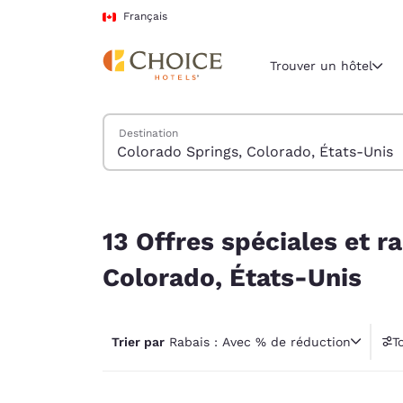
Chargement terminé
Passer à Contenu Principal
Français
Trouver un hôtel
Trouver des hôtels
Destination
Région et empl
Canada
Français
13 Offres spéciales et rabais hôtels près de Col
Sélectionne
13 Offres spéciales et r
Amériques
Colorado, États-Unis
United Sta
English
Trier par
Rabais : Avec % de réduction
T
América L
Português