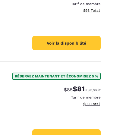
Tarif de membre
Afficher les détails totaux e
$98
Total
Voir la disponibilité
RÉSERVEZ MAINTENANT ET ÉCONOMISEZ 5 %
$81
Tarif barré :
Tarif réduit :
$85
USD
/nuit
Tarif de membre
Afficher les détails totaux e
$89
Total