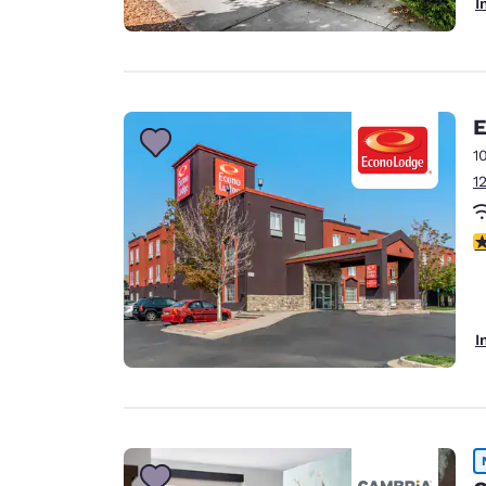
I
E
1
1
3
I