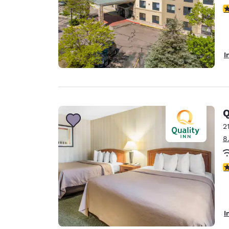
3
I
Q
2
8
3
I