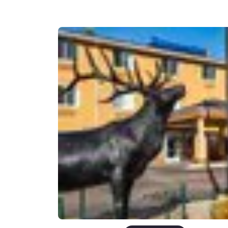
Canada
Français
Europe
Deutschla
Deutsch
Spain
English
Ireland
English
United Ki
English
Asie-Pacifique
Australia
English