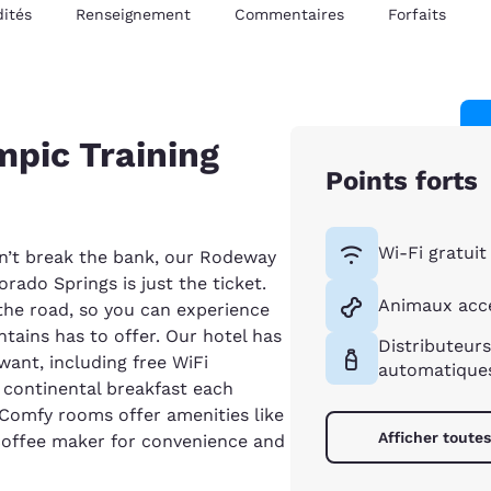
ités
Renseignement
Commentaires
Forfaits
mpic Training
Points forts
Wi-Fi gratuit
on’t break the bank, our Rodeway
rado Springs is just the ticket.
Animaux acc
 the road, so you can experience
ntains has to offer. Our hotel has
Distributeurs
ant, including free WiFi
automatique
 continental breakfast each
 Comfy rooms offer amenities like
Afficher toute
 coffee maker for convenience and