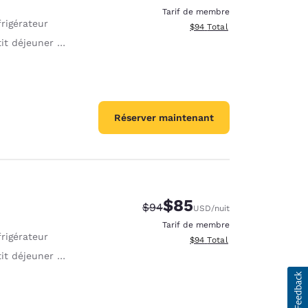
Tarif de membre
rigérateur
Afficher les détails totaux e
$94
Total
déjeuner continental offert
Réserver maintenant
$85
Tarif barré :
Tarif réduit :
$94
USD
/nuit
Tarif de membre
rigérateur
Afficher les détails totaux e
$94
Total
déjeuner continental offert