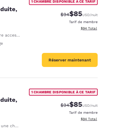
1 CHAMBRE DISPONIBLE À CE TARIF
duite,
$85
Tarif barré :
Tarif réduit :
$94
USD
/nuit
Tarif de membre
Afficher les détails totaux e
$94
Total
ccessible PMR
ge
Réserver maintenant
1 CHAMBRE DISPONIBLE À CE TARIF
duite,
$85
Tarif barré :
Tarif réduit :
$94
USD
/nuit
Tarif de membre
Afficher les détails totaux e
$94
Total
ne chambre