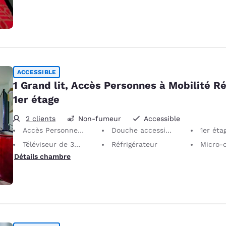
ACCESSIBLE
1 Grand lit, Accès Personnes à Mobilité Ré
1er étage
2 clients
Non-fumeur
Accessible
Accès Personnes à Mobilité Réduite
Douche accessible en fauteuil roulant
1er éta
Téléviseur de 32 po
Réfrigérateur
Micro-
Détails chambre