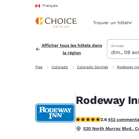
Chargement terminé
Passer à Contenu Principal
Français
Trouver un hôtel
Trouver des hô
dimanche 9 ao
lundi 10 août
Date de départ
Date d’arrivée
Afficher tous les hôtels dans
Arrivée
dim., 09 ao
la région
Région et empl
Canada
Fixe
Colorado
Colorado Springs
Rodeway Inn
Français
Sélectionne
Amériques
Rodeway Inn
United Sta
English
2.57 étoiles. Moyen.
2.6
452 commenta
América L
Português
520 North Murray Blvd., C