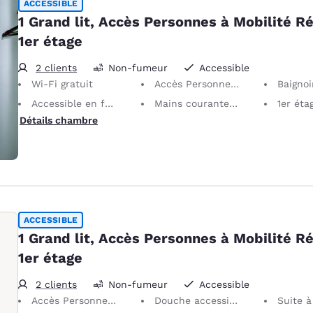
ACCESSIBLE
1 Grand lit, Accès Personnes à Mobilité Ré
1er étage
2 clients
Non-fumeur
Accessible
Wi-Fi gratuit
Accès Personnes à Mobilité Réduite
Baignoire a
Accessible en fauteuil roulant
Mains courantes antidérapantes près des toilettes d’une hauteur de 89 cm
1er éta
Détails chambre
ACCESSIBLE
1 Grand lit, Accès Personnes à Mobilité Ré
1er étage
2 clients
Non-fumeur
Accessible
Accès Personnes à Mobilité Réduite
Douche accessible en fauteuil roulant
Suite à u