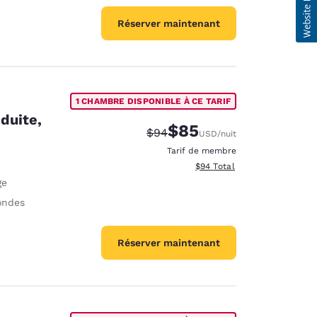
Réserver maintenant
1 CHAMBRE DISPONIBLE À CE TARIF
duite,
$85
Tarif barré :
Tarif réduit :
$94
USD
/nuit
Tarif de membre
Afficher les détails totaux e
$94
Total
ge
ondes
Réserver maintenant