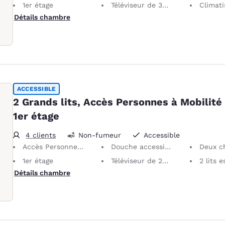
1er étage
Téléviseur de 32 po
Climati
Détails chambre
ACCESSIBLE
2 Grands lits, Accès Personnes à Mobilité
1er étage
4 clients
Non-fumeur
Accessible
Accès Personnes à Mobilité Réduite
Douche accessible en fauteuil roulant
Deux c
1er étage
Téléviseur de 27 pouces
2 lits es
Détails chambre