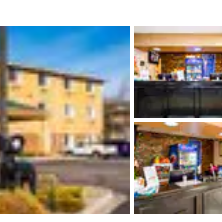
México
Mexico
Español
English
nd
Germany
España
English
Español
France
France
Français
English
Italia
Italy
Italiano
English
ngdom
India
New Zealan
English
English