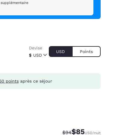
t supplémentaire
Devise
USD
Points
$
USD
50 points
après ce séjour
$85
Tarif barré :
Tarif réduit :
$94
USD
/nuit