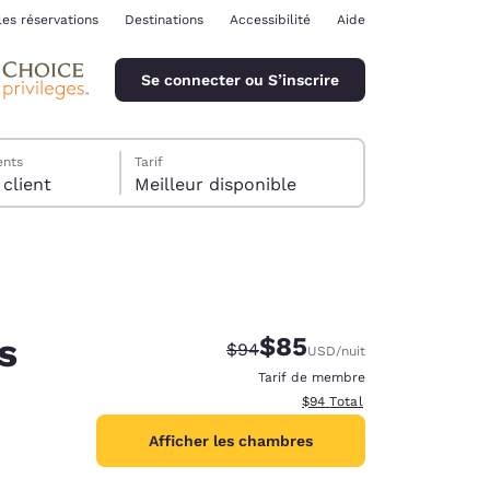
les réservations
Destinations
Accessibilité
Aide
Se connecter ou S’inscrire
ents
Tarif
chambre, 1 client
Meilleur disponible
s
$85
Tarif barré :
Tarif réduit :
$94
USD
/nuit
ina
Tarif de membre
Afficher les détails totaux e
$94
Total
Afficher les chambres