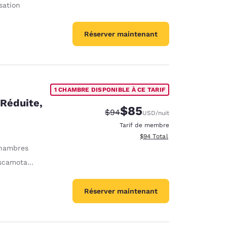
sation
Réserver maintenant
1 CHAMBRE DISPONIBLE À CE TARIF
 Réduite,
$85
Tarif barré :
Tarif réduit :
$94
USD
/nuit
Tarif de membre
Afficher les détails totaux e
$94
Total
hambres
camotables
Réserver maintenant