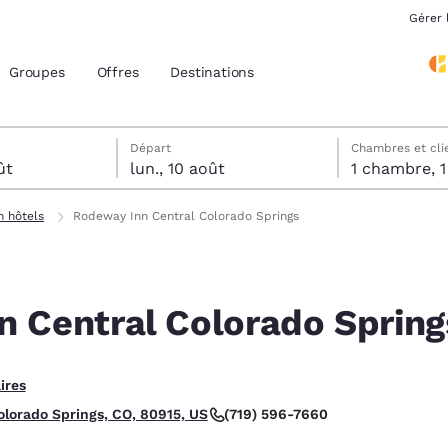
Gérer 
Groupes
Offres
Destinations
tels
ût
 sélectionnée au lundi 10 août
 sélectionnée au dimanche 9 août
Départ
Chambres et cli
ût
lun., 10 août
1 
acement actuels
 hôtels
Rodeway Inn Central Colorado Springs
z votre langue préférée
 Central Colorado Spring
tes
Estados Unidos
América Lat
Español
Español
ires
atina
Latin America
Canada
English
English
(719) 596-7660
olorado Springs, CO, 80915, US