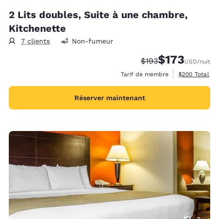
2 Lits doubles, Suite à une chambre,
Kitchenette
7 clients
Non-fumeur
$173
Tarif barré :
Tarif réduit :
$193
USD
/nuit
Afficher les d
Tarif de membre
$200
Total
Réserver maintenant