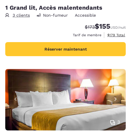
1 Grand lit, Accès malentendants
3 clients
Non-fumeur
Accessible
$155
Tarif barré :
Tarif réduit :
$173
USD
/nuit
Afficher les d
Tarif de membre
$179
Total
Réserver maintenant
3