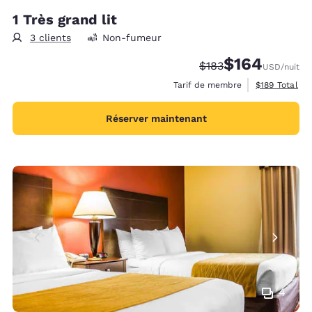
1 Très grand lit
3 clients
Non-fumeur
$164
Tarif barré :
Tarif réduit :
$183
USD
/nuit
Afficher les d
Tarif de membre
$189
Total
Réserver maintenant
4