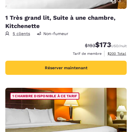
3
1 Très grand lit, Suite à une chambre,
Kitchenette
5 clients
Non-fumeur
$173
Tarif barré :
Tarif réduit :
$193
USD
/nuit
Afficher les d
Tarif de membre
$200
Total
Réserver maintenant
1 CHAMBRE DISPONIBLE À CE TARIF