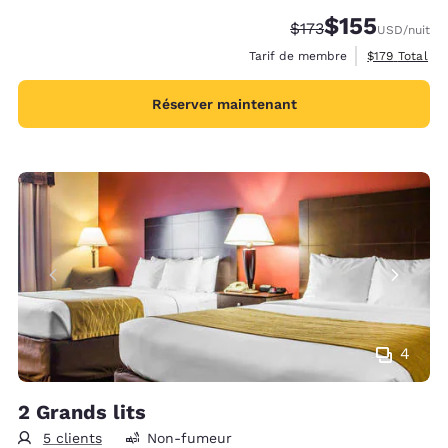
$155
Tarif barré :
Tarif réduit :
$173
USD
/nuit
Afficher les d
Tarif de membre
$179
Total
Réserver maintenant
4
2 Grands lits
5 clients
Non-fumeur