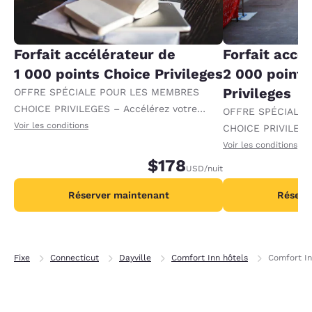
Forfait accélérateur de
Forfait accé
1 000 points Choice Privileges
2 000 points
Privileges
OFFRE SPÉCIALE POUR LES MEMBRES
CHOICE PRIVILEGES – Accélérez votre
OFFRE SPÉCIALE
progression vers des récompenses en
Voir les conditions
CHOICE PRIVILEGE
recevant 1 000 points supplémentaires par
progression vers 
Voir les conditions
nuit.
$178
recevant 2 000 po
USD
/nuit
par nuit.
Réserver maintenant
Réserv
Fixe
Connecticut
Dayville
Comfort Inn hôtels
Comfort Inn