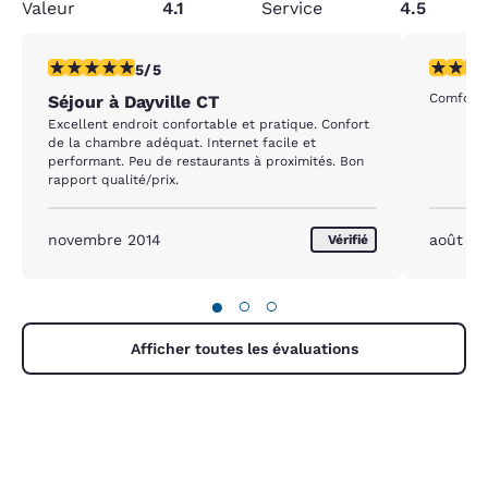
Valeur
4.1
Service
4.5
5 étoiles. Exceptionnel. 1 commentaire
5 étoiles
5/5
Comfort, 
Séjour à Dayville CT
Excellent endroit confortable et pratique. Confort
de la chambre adéquat. Internet facile et
performant. Peu de restaurants à proximités. Bon
rapport qualité/prix.
novembre 2014
août 2
Vérifié
●
○
○
Afficher toutes les évaluations