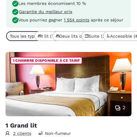
Les membres économisent 10 %
Garantie du meilleur prix
Vous pourriez gagner
1 554 points
après ce séjour
Tous les types de chambres (9)
1 lit (7)
Deux lits ou plus (2)
Suite (3)
Accessible (
1 CHAMBRE DISPONIBLE À CE TARIF
2
1 Grand lit
2 clients
Non-fumeur