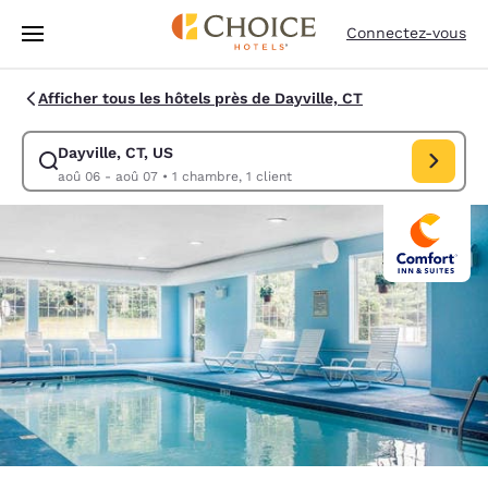
Chargement terminé
Passer à Contenu Principal
Connectez-vous
Afficher tous les hôtels près de Dayville, CT
Dayville, CT, US
Modifiez la recherche pour Dayville, CT, US. Date d’arrivée aoû 06, Da
aoû 06 - aoû 07
•
1 chambre, 1 client