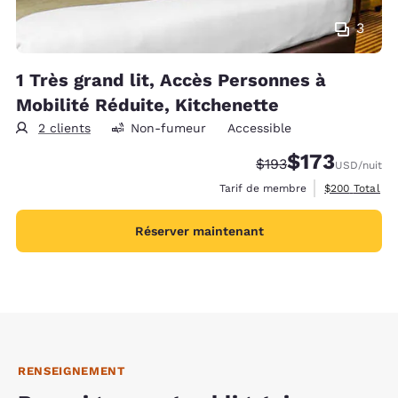
3
1 Très grand lit, Accès Personnes à
Mobilité Réduite, Kitchenette
2 clients
Non-fumeur
Accessible
$173
Tarif barré :
Tarif réduit :
$193
USD
/nuit
Afficher les d
Tarif de membre
$200
Total
Réserver maintenant
RENSEIGNEMENT