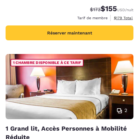
$155
Tarif barré :
Tarif réduit :
$173
USD
/nuit
Afficher les d
Tarif de membre
$179
Total
Réserver maintenant
1 CHAMBRE DISPONIBLE À CE TARIF
2
1 Grand lit, Accès Personnes à Mobilité
Réduite