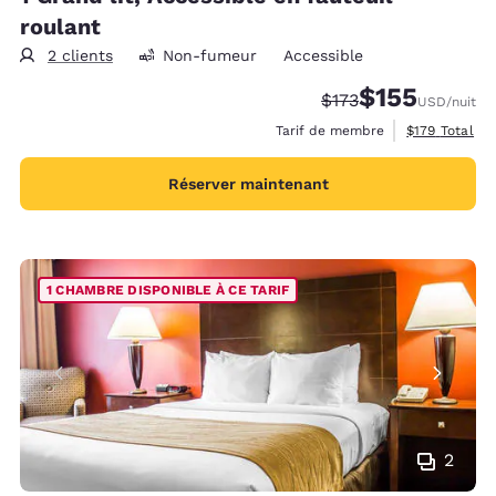
roulant
2 clients
Non-fumeur
Accessible
$155
Tarif barré :
Tarif réduit :
$173
USD
/nuit
Afficher les d
Tarif de membre
$179
Total
Réserver maintenant
1 CHAMBRE DISPONIBLE À CE TARIF
2