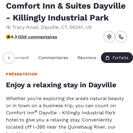
Comfort Inn & Suites Dayville
- Killingly Industrial Park
16 Tracy Road
,
Dayville
,
CT
,
06241
,
US
4.27 étoiles. Excellent.
4.3
1559 commentaires
Renseignement
Commentaires
Réunions
Forfaits
PRÉSENTATION
Enjoy a relaxing stay in Dayville
Whether you’re exploring the area’s natural beauty
or in town on a business trip, you can count on
®
Comfort Inn
Dayville - Killingly Industrial Park
hotel to give you a relaxing stay. Conveniently
located off I-395 near the Quinebaug River, our