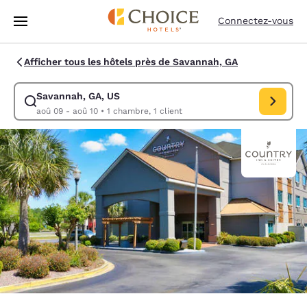
Chargement terminé
Passer à Contenu Principal
Connectez-vous
Afficher tous les hôtels près de Savannah, GA
Savannah, GA, US
Modifiez la recherche pour Savannah, GA, US. Date d’arrivée aoû 09, D
aoû 09 - aoû 10
•
1 chambre, 1 client