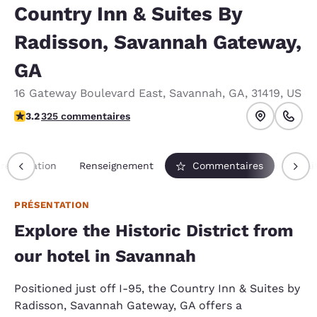
Country Inn & Suites By
Radisson, Savannah Gateway,
GA
16 Gateway Boulevard East
,
Savannah
,
GA
,
31419
,
US
3.17 étoiles. Bien.
3.2
325 commentaires
résentation
Renseignement
Commentaires
Forfai
PRÉSENTATION
Explore the Historic District from
our hotel in Savannah
Positioned just off I-95, the Country Inn & Suites by
Radisson, Savannah Gateway, GA offers a