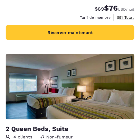
$76
Tarif barré :
Tarif réduit :
$89
USD
/nuit
Afficher les
Tarif de membre
$91
Total
Réserver maintenant
2 Queen Beds, Suite
4 clients
Non-fumeur