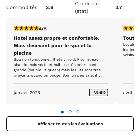
Condition
Commodités
3.6
3.7
(état)
4 étoiles. Très bon. 1 commentaire
4 étoiles
4/5
Hotel assez propre et confortable.
Tout e
Localisation m
Mais decevant pour le spa et la
inadéqua
piscine
voisines/
Spa non fonctionnel. Il etait froid. Piscine, eau
chaude mais verte et huileuse. Chambre sont
grande (double lit queen) mais les lits sont tres
bruyants quand on bouge. Bain un peu sale, il y
avait des coulisses Planchers neuf dans la
chambre, mais avec des creus ou on avait peur de
piler dessus (pres de la fenetre)
janvier 2025
avril 2
Vérifié
●
○
○
Afficher toutes les évaluations