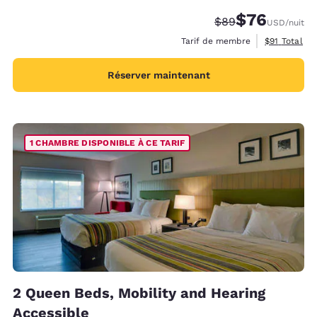
$76
Tarif barré :
Tarif réduit :
$89
USD
/nuit
Afficher les
Tarif de membre
$91
Total
Réserver maintenant
1 CHAMBRE DISPONIBLE À CE TARIF
2 Queen Beds, Mobility and Hearing
Accessible