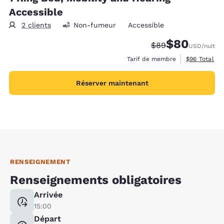
Accessible
2 clients
Non-fumeur
Accessible
$80
Tarif barré :
Tarif réduit :
$89
USD
/nuit
Afficher les 
Tarif de membre
$96
Total
Réserver maintenant
RENSEIGNEMENT
Renseignements obligatoires
Arrivée
15:00
Départ