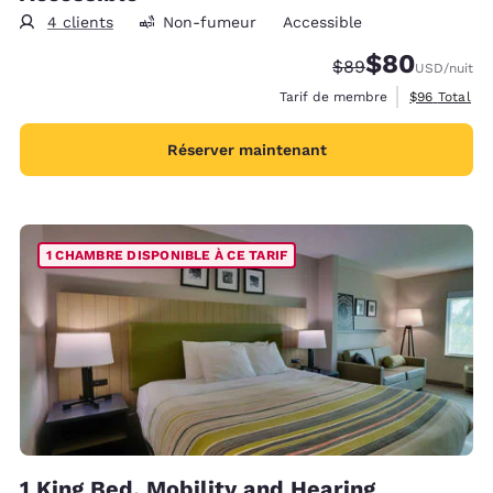
4 clients
Non-fumeur
Accessible
$80
Tarif barré :
Tarif réduit :
$89
USD
/nuit
Afficher les 
Tarif de membre
$96
Total
Réserver maintenant
1 CHAMBRE DISPONIBLE À CE TARIF
1 King Bed, Mobility and Hearing