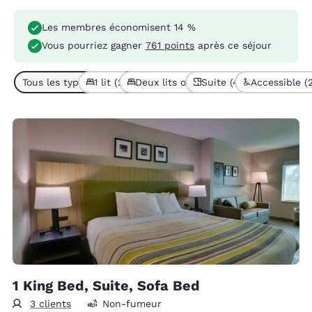
Les membres économisent 14 %
Vous pourriez gagner
761 points
après ce séjour
Tous les types de chambres (4)
1 lit (2)
Deux lits ou plus (2)
Suite (4)
Accessible (
1 King Bed, Suite, Sofa Bed
3 clients
Non-fumeur