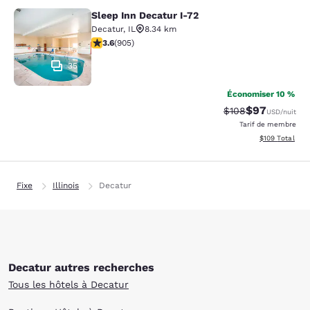
Sleep Inn Decatur I-72
Sleep Inn Decatur I-72
Decatur
,
IL
8.34 km
3.57 étoiles. Bien. 905 commentaires
3.6
(
905
)
35
Économiser 10 %
$97
Tarif barré :
Tarif réduit :
$108
USD
/nuit
Tarif de membre
Afficher les dé
$109
Total
Fixe
Illinois
Decatur
Decatur autres recherches
Tous les hôtels à Decatur