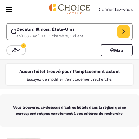
Chargement terminé
Passer à Contenu Principal
Connectez-vous
Decatur, Illinois, États-Unis
Modifiez la recherche pour Decatur, Illinois, États-Unis. Date d’arrivé
aoû 08 - aoû 09
•
1 chambre, 1 client
1
Map
Trier et filtrer
1 filtre actuellement sélectionné
Aucun hôtel trouvé pour l’emplacement actuel
Essayez de modifier l’emplacement recherché.
Vous trouverez ci-dessous d'autres hôtels dans la région qui ne
correspondent pas exactement à vos critères de recherche.