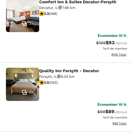
Comfort Inn & Suites Decatur-Forsyth
Comfort Inn & Suites Decatur-Forsy
Decatur
,
IL
7.68 km
3.19 étoiles. Bien. 498 commentaires
3.2
(
498
)
35
Économiser 15 %
$93
Tarif barré :
Tarif réduit :
$109
USD
/nuit
Tarif de membre
Afficher les dé
$106
Total
Quality Inn Forsyth - Decatur
Quality Inn Forsyth - Decatur
Forsyth
,
IL
8.24 km
3.45 étoiles. Bien. 593 commentaires
3.5
(
593
)
23
Économiser 10 %
$89
Tarif barré :
Tarif réduit :
$99
USD
/nuit
Tarif de membre
Afficher les d
$99
Total