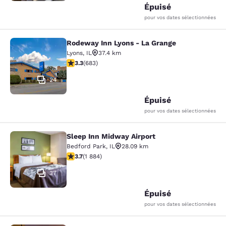
Épuisé
pour vos dates sélectionnées
Rodeway Inn Lyons - La Grange
Rodeway Inn Lyons - La Grange
Lyons
,
IL
37.4 km
3.33 étoiles. Bien. 683 commentaires
3.3
(
683
)
24
Épuisé
pour vos dates sélectionnées
Sleep Inn Midway Airport
Sleep Inn Midway Airport
Bedford Park
,
IL
28.09 km
3.71 étoiles. Bien. 1884 commentaires
3.7
(
1 884
)
37
Épuisé
pour vos dates sélectionnées