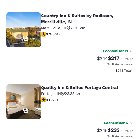
Country Inn & Suites by Radisson,
Country Inn & Suites by Radisson, Mer
Merrillville, IN
Merrillville
,
IN
22.11 km
3.18 étoiles. Bien. 381 commentaires
3.2
(
381
)
84
Économiser 11 %
$217
Tarif barré :
Tarif réduit :
$244
USD
/nuit
Tarif de membre
Afficher les dé
$243
Total
Quality Inn & Suites Portage Central
Quality Inn & Suites Portage Central
Portage
,
IN
23.33 km
3.64 étoiles. Bien. 22 commentaires
3.6
(
22
)
55
Économiser 5 %
$233
Tarif barré :
Tarif réduit :
$245
USD
/nuit
Tarif de membre