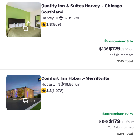
Quality Inn & Suites Harvey - Chicago
Quality Inn & Suites Harvey - Chica
Southland
Harvey
,
IL
16.35 km
2.82 étoiles. Moyen. 869 commentaires
2.8
(
869
)
44
Économiser 5 %
$129
Tarif barré :
Tarif réduit :
$136
USD
/nuit
Tarif de membre
Afficher les dé
$145
Total
Comfort Inn Hobart-Merrillville
Comfort Inn Hobart-Merrillville
Hobart
,
IN
18.86 km
3.28 étoiles. Bien. 1078 commentaires
3.3
(
1 078
)
29
Économiser 10 %
$179
Tarif barré :
Tarif réduit :
$199
USD
/nuit
Tarif de membre
Afficher les dé
$201
Total