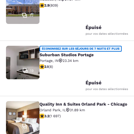
2.87 étoiles. Moyen. 809 commentaires
2.9
(
809
)
32
Épuisé
pour vos dates sélectionnées
Suburban Studios Portage
ÉCONOMISEZ SUR LES SÉJOURS DE 7 NUITS ET PLUS
Suburban Studios Portage
Portage
,
IN
23.34 km
2.12 étoiles. Moyen. 8 commentaires
2.1
(
8
)
19
Épuisé
pour vos dates sélectionnées
Quality Inn & Suites Orland Park - Chicago
Quality Inn & Suites Orland Park - 
Orland Park
,
IL
31.89 km
3.22 étoiles. Bien. 1697 commentaires
3.2
(
1 697
)
48