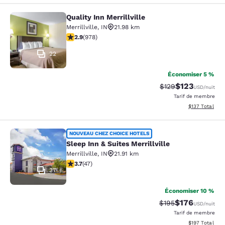
Quality Inn Merrillville
Quality Inn Merrillville
Merrillville
,
IN
21.98 km
2.9 étoiles. Moyen. 978 commentaires
2.9
(
978
)
22
Économiser 5 %
$123
Tarif barré :
Tarif réduit :
$129
USD
/nuit
Tarif de membre
Afficher les dé
$137
Total
Sleep Inn & Suites Merrillville
NOUVEAU CHEZ CHOICE HOTELS
Sleep Inn & Suites Merrillville
Merrillville
,
IN
21.91 km
3.68 étoiles. Bien. 47 commentaires
3.7
(
47
)
37
Économiser 10 %
$176
Tarif barré :
Tarif réduit :
$195
USD
/nuit
Tarif de membre
Afficher les dé
$197
Total