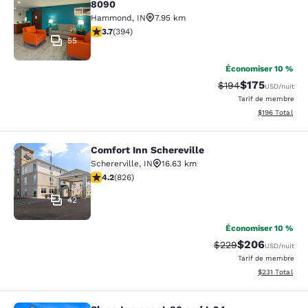
8090
Hammond
,
IN
7.95 km
3.71 étoiles. Bien. 394 commentaires
3.7
(
394
)
55
Économiser 10 %
$175
Tarif barré :
Tarif réduit :
$194
USD
/nuit
Tarif de membre
Afficher les dé
$196
Total
Comfort Inn Schereville
Comfort Inn Schereville
Schererville
,
IN
16.63 km
4.18 étoiles. Très bon. 826 commentaires
4.2
(
826
)
42
Économiser 10 %
$206
Tarif barré :
Tarif réduit :
$229
USD
/nuit
Tarif de membre
Afficher les dé
$231
Total