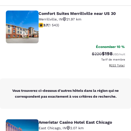
Comfort Suites Merrillville near US 30
Comfort Suites Merrillville near US 
Merrillville
,
IN
21.97 km
3.7 étoiles. Bien. 1543 commentaires
3.7
(
1 543
)
35
Économiser 10 %
$198
Tarif barré :
Tarif réduit :
$220
USD
/nuit
Tarif de membre
Afficher les dé
$222
Total
Vous trouverez ci-dessous d'autres hôtels dans la région qui ne
correspondent pas exactement à vos critères de recherche.
Ameristar Casino Hotel East Chicago
Ameristar Casino Hotel East Chicag
East Chicago
,
IN
2.07 km