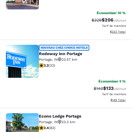
34
Économiser 10 %
$206
Tarif barré :
Tarif réduit :
$229
USD
/nuit
Tarif de membre
Afficher les dé
$233
Total
Rodeway Inn Portage
NOUVEAU CHEZ CHOICE HOTELS
Rodeway Inn Portage
Portage
,
IN
23.57 km
3.18 étoiles. Bien. 33 commentaires
3.2
(
33
)
2
Économiser 5 %
$133
Tarif barré :
Tarif réduit :
$140
USD
/nuit
Tarif de membre
Afficher les dé
$149
Total
Econo Lodge Portage
Econo Lodge Portage
Portage
,
IN
23.3 km
2.35 étoiles. Moyen. 83 commentaires
2.4
(
83
)