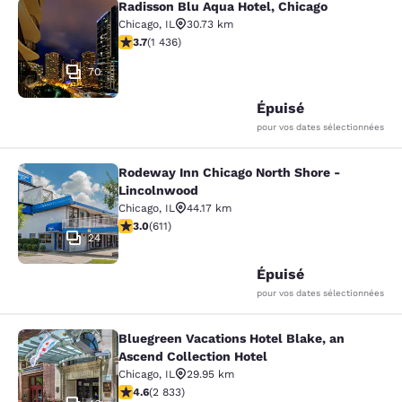
Radisson Blu Aqua Hotel, Chicago
Radisson Blu Aqua Hotel, Chicago
Chicago
,
IL
30.73 km
3.66 étoiles. Bien. 1436 commentaires
3.7
(
1 436
)
70
Épuisé
pour vos dates sélectionnées
Rodeway Inn Chicago North Shore -
Rodeway Inn Chicago North Shore -
Lincolnwood
Chicago
,
IL
44.17 km
2.98 étoiles. Moyen. 611 commentaires
3.0
(
611
)
24
Épuisé
pour vos dates sélectionnées
Bluegreen Vacations Hotel Blake, an
Bluegreen Vacations Hotel Blake, an
Ascend Collection Hotel
Chicago
,
IL
29.95 km
4.59 étoiles. Excellent. 2833 commentaires
4.6
(
2 833
)