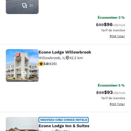
21
Économiser 3 %
$96
Tarif barré :
Tarif réduit :
$99
USD
/nuit
Tarif de membre
Afficher les dé
$108
Total
Econo Lodge Willowbrook
Econo Lodge Willowbrook
Willowbrook
,
IL
42.2 km
2.99 étoiles. Moyen. 426 commentaires
3.0
(
426
)
30
Économiser 5 %
$93
Tarif barré :
Tarif réduit :
$98
USD
/nuit
Tarif de membre
Afficher les dé
$103
Total
Econo Lodge Inn & Suites
NOUVEAU CHEZ CHOICE HOTELS
Econo Lodge Inn & Suites