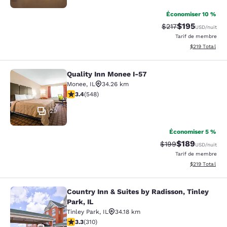
Économiser 10 %
$195
Tarif barré :
Tarif réduit :
$217
USD
/nuit
Tarif de membre
Afficher les dé
$219
Total
Quality Inn Monee I-57
Quality Inn Monee I-57
Monee
,
IL
34.26 km
3.43 étoiles. Bien. 548 commentaires
3.4
(
548
)
29
Économiser 5 %
$189
Tarif barré :
Tarif réduit :
$199
USD
/nuit
Tarif de membre
Afficher les dé
$219
Total
Country Inn & Suites by Radisson, Tinley
Country Inn & Suites by Radisson, Ti
Park, IL
Tinley Park
,
IL
34.18 km
3.32 étoiles. Bien. 310 commentaires
3.3
(
310
)