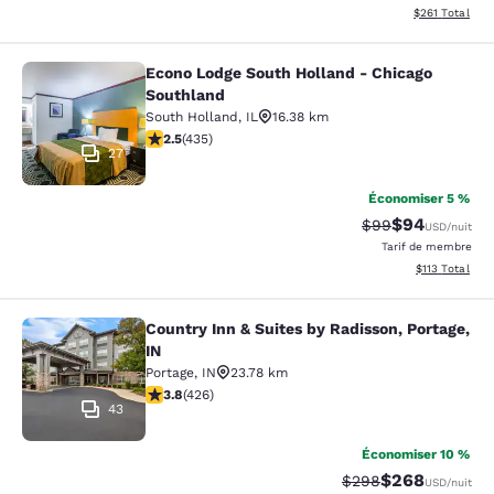
Afficher les dé
$261
Total
Econo Lodge South Holland - Chicago
Econo Lodge South Holland - Chica
Southland
South Holland
,
IL
16.38 km
2.47 étoiles. Moyen. 435 commentaires
2.5
(
435
)
27
Économiser 5 %
$94
Tarif barré :
Tarif réduit :
$99
USD
/nuit
Tarif de membre
Afficher les d
$113
Total
Country Inn & Suites by Radisson, Portage,
Country Inn & Suites by Radisson, Po
IN
Portage
,
IN
23.78 km
3.79 étoiles. Bien. 426 commentaires
3.8
(
426
)
43
Économiser 10 %
$268
Tarif barré :
Tarif réduit :
$298
USD
/nuit