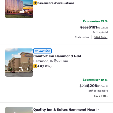
Pas encore d’évaluations
Pas encore d’évaluations
11
Économiser 19 %
$181
Tarif barré :
Tarif réduit :
$223
USD
/nuit
Tarif spécial
Afficher les dé
Frais inclus
$202
Total
Comfort Inn Hammond I-94
LAURÉAT
Comfort Inn Hammond I-94
Hammond
,
IN
7.79 km
4.56 étoiles. Excellent. 1032 commentaires
4.6
(
1 032
)
49
Économiser 10 %
$208
Tarif barré :
Tarif réduit :
$231
USD
/nuit
Tarif de membre
Afficher les dé
$233
Total
Quality Inn & Suites Hammond Near I-
Quality Inn & Suites Hammond Near