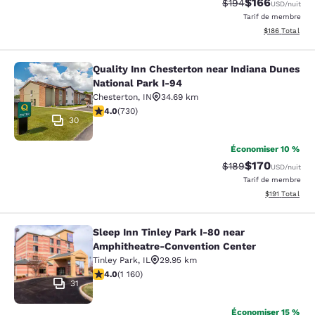
$166
Tarif barré :
Tarif réduit :
$194
USD
/nuit
Tarif de membre
Afficher les dé
$186
Total
Quality Inn Chesterton near Indiana Dunes
Quality Inn Chesterton near Indiana
National Park I-94
Chesterton
,
IN
34.69 km
4.04 étoiles. Très bon. 730 commentaires
4.0
(
730
)
30
Économiser 10 %
$170
Tarif barré :
Tarif réduit :
$189
USD
/nuit
Tarif de membre
Afficher les d
$191
Total
Sleep Inn Tinley Park I-80 near
Sleep Inn Tinley Park I-80 near Am
Amphitheatre-Convention Center
Tinley Park
,
IL
29.95 km
4.01 étoiles. Très bon. 1160 commentaires
4.0
(
1 160
)
31
Économiser 15 %