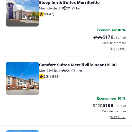
Sleep Inn & Suites Merrillville
Merrillville
,
IN
21.91 km
3.68 étoiles. Bien. 47 commentaires
3.7
(
47
)
37
Économiser 10 %
$176
Tarif barré :
Tarif réduit :
$195
USD
/nuit
Tarif de membre
Afficher les dé
$197
Total
Comfort Suites Merrillville near US 30
Comfort Suites Merrillville near US 
Merrillville
,
IN
21.97 km
3.7 étoiles. Bien. 1543 commentaires
3.7
(
1 543
)
35
Économiser 10 %
$198
Tarif barré :
Tarif réduit :
$220
USD
/nuit
Tarif de membre
Afficher les dé
$222
Total