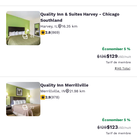
Quality Inn & Suites Harvey - Chicago
Quality Inn & Suites Harvey - Chica
Southland
Harvey
,
IL
16.35 km
2.82 étoiles. Moyen. 869 commentaires
2.8
(
869
)
44
Économiser 5 %
$129
Tarif barré :
Tarif réduit :
$136
USD
/nuit
Tarif de membre
Afficher les dé
$145
Total
Quality Inn Merrillville
Quality Inn Merrillville
Merrillville
,
IN
21.98 km
2.9 étoiles. Moyen. 978 commentaires
2.9
(
978
)
22
Économiser 5 %
$123
Tarif barré :
Tarif réduit :
$129
USD
/nuit
Tarif de membre