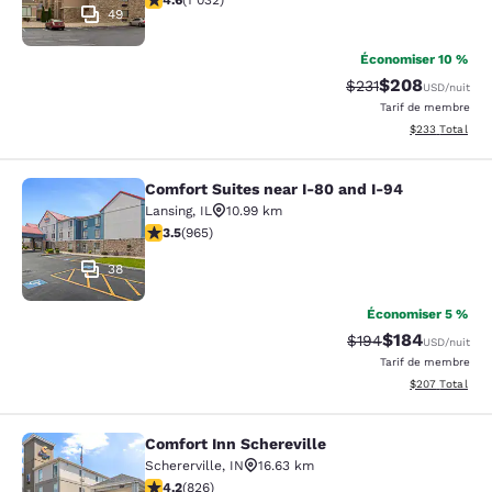
4.6
(
1 032
)
49
Économiser 10 %
$208
Tarif barré :
Tarif réduit :
$231
USD
/nuit
Tarif de membre
Afficher les dé
$233
Total
Comfort Suites near I-80 and I-94
Comfort Suites near I-80 and I-94
Lansing
,
IL
10.99 km
3.5 étoiles. Bien. 965 commentaires
3.5
(
965
)
38
Économiser 5 %
$184
Tarif barré :
Tarif réduit :
$194
USD
/nuit
Tarif de membre
Afficher les dé
$207
Total
Comfort Inn Schereville
Comfort Inn Schereville
Schererville
,
IN
16.63 km
4.18 étoiles. Très bon. 826 commentaires
4.2
(
826
)