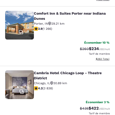
Comfort Inn & Suites Porter near Indiana
Comfort Inn & Suites Porter near In
Dunes
Porter
,
IN
29.21 km
3.91 étoiles. Bien. 1266 commentaires
3.9
(
1 266
)
28
Économiser 10 %
$234
Tarif barré :
Tarif réduit :
$260
USD
/nuit
Tarif de membre
Afficher les dé
$262
Total
Cambria Hotel Chicago Loop - Theatre
Cambria Hotel Chicago Loop - Theatr
District
Chicago
,
IL
30.89 km
4.21 étoiles. Excellent. 3838 commentaires
4.2
(
3 838
)
51
Économiser 3 %
$422
Tarif barré :
Tarif réduit :
$435
USD
/nuit
Tarif de membre