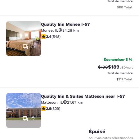
Tarif de membre
Afficher les d
$191
Total
Quality Inn Monee I-57
Quality Inn Monee I-57
Monee
,
IL
34.26 km
3.43 étoiles. Bien. 548 commentaires
3.4
(
548
)
29
Économiser 5 %
$189
Tarif barré :
Tarif réduit :
$199
USD
/nuit
Tarif de membre
Afficher les dé
$219
Total
Quality Inn & Suites Matteson near I-57
Quality Inn & Suites Matteson near 
Matteson
,
IL
27.67 km
2.87 étoiles. Moyen. 809 commentaires
2.9
(
809
)
32
Épuisé
pour vos dates sélectionnées