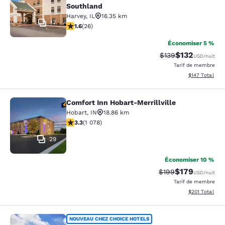
Southland
Harvey
,
IL
16.35 km
17
1.65 étoiles. Moyen. 26 commentaires
1.6
(
26
)
Économiser 5 %
$132
Tarif barré :
Tarif réduit :
$139
USD
/nuit
Tarif de membre
Afficher les dé
$147
Total
Comfort Inn Hobart-Merrillville
Comfort Inn Hobart-Merrillville
Hobart
,
IN
18.86 km
3.28 étoiles. Bien. 1078 commentaires
3.3
(
1 078
)
29
Économiser 10 %
$179
Tarif barré :
Tarif réduit :
$199
USD
/nuit
Tarif de membre
Afficher les dé
$201
Total
Sleep Inn & Suites Merrillville
NOUVEAU CHEZ CHOICE HOTELS