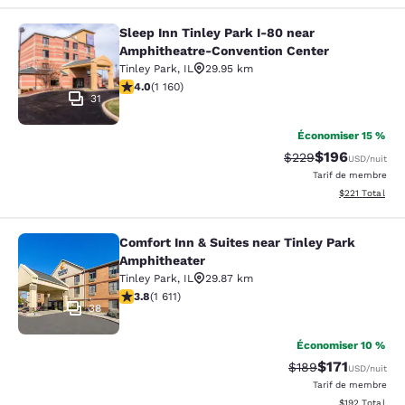
Sleep Inn Tinley Park I-80 near
Sleep Inn Tinley Park I-80 near Am
Amphitheatre-Convention Center
Tinley Park
,
IL
29.95 km
4.01 étoiles. Très bon. 1160 commentaires
4.0
(
1 160
)
31
Économiser 15 %
$196
Tarif barré :
Tarif réduit :
$229
USD
/nuit
Tarif de membre
Afficher les dé
$221
Total
Comfort Inn & Suites near Tinley Park
Comfort Inn & Suites near Tinley P
Amphitheater
Tinley Park
,
IL
29.87 km
3.8 étoiles. Bien. 1611 commentaires
3.8
(
1 611
)
38
Économiser 10 %
$171
Tarif barré :
Tarif réduit :
$189
USD
/nuit
Tarif de membre
Afficher les dé
$192
Total