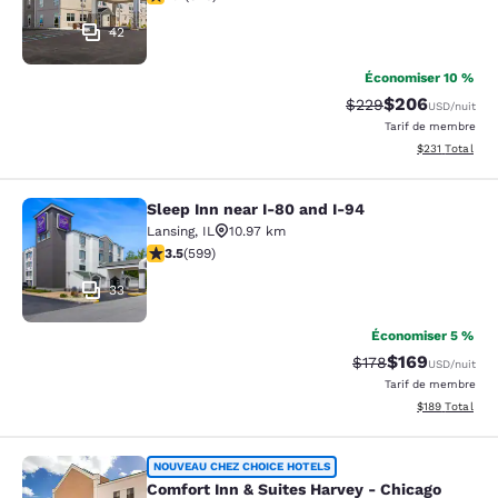
42
Économiser 10 %
$206
Tarif barré :
Tarif réduit :
$229
USD
/nuit
Tarif de membre
Afficher les dé
$231
Total
Sleep Inn near I-80 and I-94
Sleep Inn near I-80 and I-94
Lansing
,
IL
10.97 km
3.54 étoiles. Bien. 599 commentaires
3.5
(
599
)
33
Économiser 5 %
$169
Tarif barré :
Tarif réduit :
$178
USD
/nuit
Tarif de membre
Afficher les dé
$189
Total
Comfort Inn & Suites Harvey - Chic
NOUVEAU CHEZ CHOICE HOTELS
Comfort Inn & Suites Harvey - Chicago