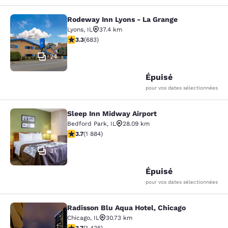
Rodeway Inn Lyons - La Grange
Rodeway Inn Lyons - La Grange
Lyons
,
IL
37.4 km
3.33 étoiles. Bien. 683 commentaires
3.3
(
683
)
24
Épuisé
pour vos dates sélectionnées
Sleep Inn Midway Airport
Sleep Inn Midway Airport
Bedford Park
,
IL
28.09 km
3.71 étoiles. Bien. 1884 commentaires
3.7
(
1 884
)
37
Épuisé
pour vos dates sélectionnées
Radisson Blu Aqua Hotel, Chicago
Radisson Blu Aqua Hotel, Chicago
Chicago
,
IL
30.73 km
3.66 étoiles. Bien. 1436 commentaires