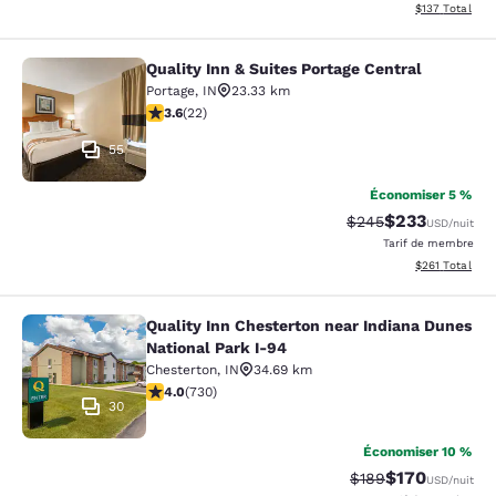
Afficher les dé
$137
Total
Quality Inn & Suites Portage Central
Quality Inn & Suites Portage Central
Portage
,
IN
23.33 km
3.64 étoiles. Bien. 22 commentaires
3.6
(
22
)
55
Économiser 5 %
$233
Tarif barré :
Tarif réduit :
$245
USD
/nuit
Tarif de membre
Afficher les dé
$261
Total
Quality Inn Chesterton near Indiana Dunes
Quality Inn Chesterton near Indiana
National Park I-94
Chesterton
,
IN
34.69 km
4.04 étoiles. Très bon. 730 commentaires
4.0
(
730
)
30
Économiser 10 %
$170
Tarif barré :
Tarif réduit :
$189
USD
/nuit