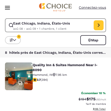
Chargement terminé
Passer à Contenu Principal
Connectez-vous
East Chicago, Indiana, États-Unis
Modifiez la recherche pour East Chicago, Indiana, États-Unis. Date d’a
aoû 08 - aoû 09
•
1 chambre, 1 client
1
Map
Trier et filtrer
1 filtre actuellement sélectionné
8 hôtels près de East Chicago, Indiana, États-Unis correspondant à vos filtres
Quality Inn & Suites Hammond Near I-
Quality Inn & Suites Hammond Near
8090
Hammond
,
IN
7.95 km
3.71 étoiles. Bien. 394 commentaires
3.7
(
394
)
55
Économiser 10 %
$175
Tarif barré :
Tarif réduit :
$194
USD
/nuit
Tarif de membre
Afficher les dé
$196
Total