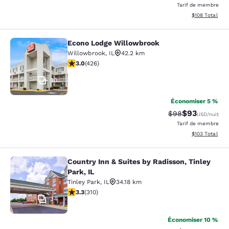
Tarif de membre
Afficher les dé
$108
Total
Econo Lodge Willowbrook
Econo Lodge Willowbrook
Willowbrook
,
IL
42.2 km
2.99 étoiles. Moyen. 426 commentaires
3.0
(
426
)
30
Économiser 5 %
$93
Tarif barré :
Tarif réduit :
$98
USD
/nuit
Tarif de membre
Afficher les dé
$103
Total
Country Inn & Suites by Radisson, Tinley
Country Inn & Suites by Radisson, Ti
Park, IL
Tinley Park
,
IL
34.18 km
3.32 étoiles. Bien. 310 commentaires
3.3
(
310
)
34
Économiser 10 %