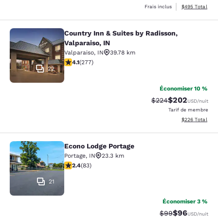
Afficher les dé
Frais inclus
$495
Total
Country Inn & Suites by Radisson,
Country Inn & Suites by Radisson, Va
Valparaiso, IN
Valparaiso
,
IN
39.78 km
4.14 étoiles. Très bon. 277 commentaires
4.1
(
277
)
22
Économiser 10 %
$202
Tarif barré :
Tarif réduit :
$224
USD
/nuit
Tarif de membre
Afficher les dé
$226
Total
Econo Lodge Portage
Econo Lodge Portage
Portage
,
IN
23.3 km
2.35 étoiles. Moyen. 83 commentaires
2.4
(
83
)
21
Économiser 3 %
$96
Tarif barré :
Tarif réduit :
$99
USD
/nuit