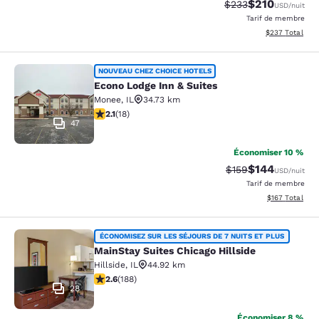
$210
Tarif barré :
Tarif réduit :
$233
USD
/nuit
Tarif de membre
Afficher les dé
$237
Total
Econo Lodge Inn & Suites
NOUVEAU CHEZ CHOICE HOTELS
Econo Lodge Inn & Suites
Monee
,
IL
34.73 km
2.06 étoiles. Moyen. 18 commentaires
2.1
(
18
)
47
Économiser 10 %
$144
Tarif barré :
Tarif réduit :
$159
USD
/nuit
Tarif de membre
Afficher les dé
$167
Total
MainStay Suites Chicago Hillside
ÉCONOMISEZ SUR LES SÉJOURS DE 7 NUITS ET PLUS
MainStay Suites Chicago Hillside
Hillside
,
IL
44.92 km
2.63 étoiles. Moyen. 188 commentaires
2.6
(
188
)
28
Économiser 8 %