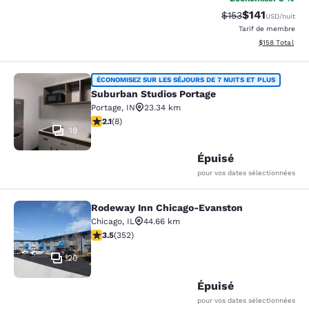
$141
Tarif barré :
Tarif réduit :
$153
USD
/nuit
Tarif de membre
Afficher les dé
$158
Total
Suburban Studios Portage
ÉCONOMISEZ SUR LES SÉJOURS DE 7 NUITS ET PLUS
Suburban Studios Portage
Portage
,
IN
23.34 km
2.12 étoiles. Moyen. 8 commentaires
2.1
(
8
)
19
Épuisé
pour vos dates sélectionnées
Rodeway Inn Chicago-Evanston
Rodeway Inn Chicago-Evanston
Chicago
,
IL
44.66 km
3.47 étoiles. Bien. 352 commentaires
3.5
(
352
)
20
Épuisé
pour vos dates sélectionnées