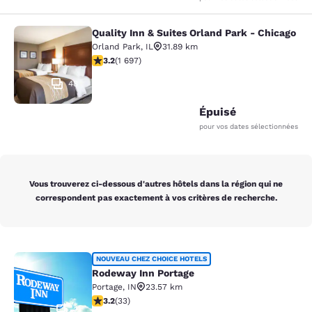
Quality Inn & Suites Orland Park - Chicago
Quality Inn & Suites Orland Park - 
Orland Park
,
IL
31.89 km
3.22 étoiles. Bien. 1697 commentaires
3.2
(
1 697
)
48
Épuisé
pour vos dates sélectionnées
Vous trouverez ci-dessous d'autres hôtels dans la région qui ne
correspondent pas exactement à vos critères de recherche.
Rodeway Inn Portage
NOUVEAU CHEZ CHOICE HOTELS
Rodeway Inn Portage
Portage
,
IN
23.57 km
3.18 étoiles. Bien. 33 commentaires
3.2
(
33
)
2