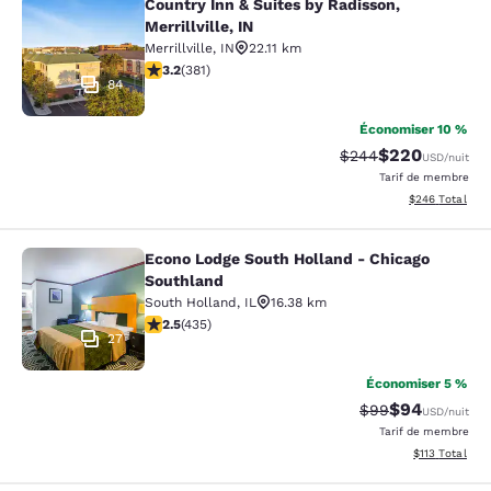
Country Inn & Suites by Radisson,
Country Inn & Suites by Radisson, Mer
Merrillville, IN
Merrillville
,
IN
22.11 km
3.18 étoiles. Bien. 381 commentaires
3.2
(
381
)
84
Économiser 10 %
$220
Tarif barré :
Tarif réduit :
$244
USD
/nuit
Tarif de membre
Afficher les dé
$246
Total
Econo Lodge South Holland - Chicago
Econo Lodge South Holland - Chica
Southland
South Holland
,
IL
16.38 km
2.47 étoiles. Moyen. 435 commentaires
2.5
(
435
)
27
Économiser 5 %
$94
Tarif barré :
Tarif réduit :
$99
USD
/nuit
Tarif de membre
Afficher les d
$113
Total