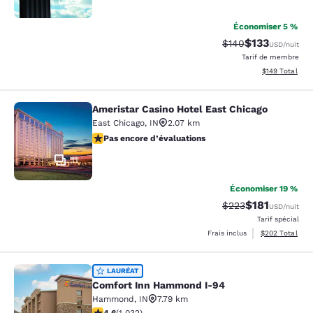
Économiser 5 %
$133
Tarif barré :
Tarif réduit :
$140
USD
/nuit
Tarif de membre
Afficher les dé
$149
Total
Ameristar Casino Hotel East Chicago
Ameristar Casino Hotel East Chicag
East Chicago
,
IN
2.07 km
Pas encore d’évaluations
Pas encore d’évaluations
11
Économiser 19 %
$181
Tarif barré :
Tarif réduit :
$223
USD
/nuit
Tarif spécial
Afficher les dé
Frais inclus
$202
Total
Comfort Inn Hammond I-94
LAURÉAT
Comfort Inn Hammond I-94
Hammond
,
IN
7.79 km
4.56 étoiles. Excellent. 1032 commentaires