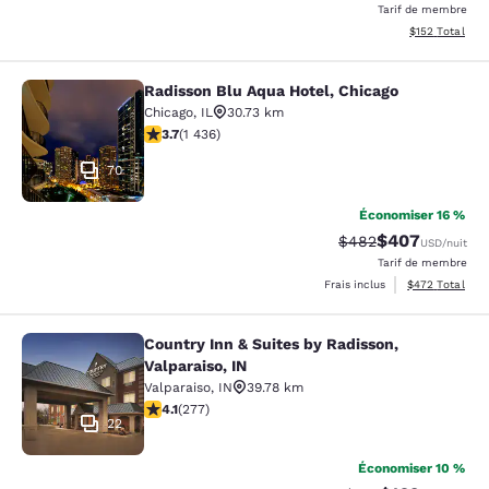
Tarif de membre
Afficher les dé
$152
Total
Radisson Blu Aqua Hotel, Chicago
Radisson Blu Aqua Hotel, Chicago
Chicago
,
IL
30.73 km
3.66 étoiles. Bien. 1436 commentaires
3.7
(
1 436
)
70
Économiser 16 %
$407
Tarif barré :
Tarif réduit :
$482
USD
/nuit
Tarif de membre
Afficher les dé
Frais inclus
$472
Total
Country Inn & Suites by Radisson,
Country Inn & Suites by Radisson, Va
Valparaiso, IN
Valparaiso
,
IN
39.78 km
4.14 étoiles. Très bon. 277 commentaires
4.1
(
277
)
22
Économiser 10 %