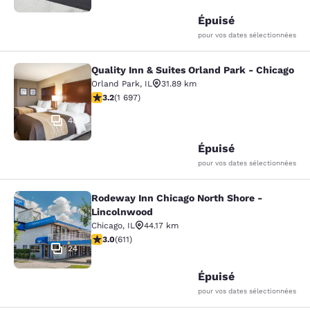
Épuisé
pour vos dates sélectionnées
Quality Inn & Suites Orland Park - Chicago
Quality Inn & Suites Orland Park - 
Orland Park
,
IL
31.89 km
3.22 étoiles. Bien. 1697 commentaires
3.2
(
1 697
)
48
Épuisé
pour vos dates sélectionnées
Rodeway Inn Chicago North Shore -
Rodeway Inn Chicago North Shore -
Lincolnwood
Chicago
,
IL
44.17 km
2.98 étoiles. Moyen. 611 commentaires
3.0
(
611
)
24
Épuisé
pour vos dates sélectionnées