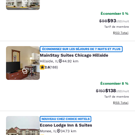
30
Économiser 5 %
$93
Tarif barré :
Tarif réduit :
$98
USD
/nuit
Tarif de membre
Afficher les dé
$103
Total
MainStay Suites Chicago Hillside
ÉCONOMISEZ SUR LES SÉJOURS DE 7 NUITS ET PLUS
MainStay Suites Chicago Hillside
Hillside
,
IL
44.92 km
2.63 étoiles. Moyen. 188 commentaires
2.6
(
188
)
28
Économiser 8 %
$138
Tarif barré :
Tarif réduit :
$150
USD
/nuit
Tarif de membre
Afficher les dé
$155
Total
Econo Lodge Inn & Suites
NOUVEAU CHEZ CHOICE HOTELS
Econo Lodge Inn & Suites
Monee
,
IL
34.73 km