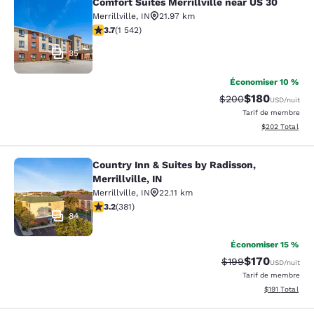
Comfort Suites Merrillville near US 30
Comfort Suites Merrillville near US 
Merrillville
,
IN
21.97 km
3.7 étoiles. Bien. 1542 commentaires
3.7
(
1 542
)
35
Économiser 10 %
$180
Tarif barré :
Tarif réduit :
$200
USD
/nuit
Tarif de membre
Afficher les dé
$202
Total
Country Inn & Suites by Radisson,
Country Inn & Suites by Radisson, Mer
Merrillville, IN
Merrillville
,
IN
22.11 km
3.18 étoiles. Bien. 381 commentaires
3.2
(
381
)
84
Économiser 15 %
$170
Tarif barré :
Tarif réduit :
$199
USD
/nuit
Tarif de membre
Afficher les d
$191
Total