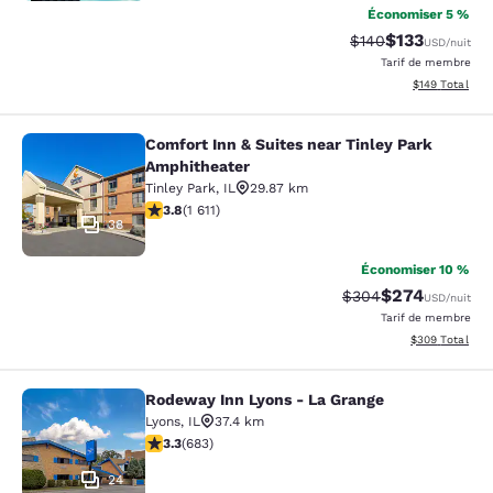
Économiser 5 %
$133
Tarif barré :
Tarif réduit :
$140
USD
/nuit
Tarif de membre
Afficher les dé
$149
Total
Comfort Inn & Suites near Tinley Park
Comfort Inn & Suites near Tinley P
Amphitheater
Tinley Park
,
IL
29.87 km
3.8 étoiles. Bien. 1611 commentaires
3.8
(
1 611
)
38
Économiser 10 %
$274
Tarif barré :
Tarif réduit :
$304
USD
/nuit
Tarif de membre
Afficher les dé
$309
Total
Rodeway Inn Lyons - La Grange
Rodeway Inn Lyons - La Grange
Lyons
,
IL
37.4 km
3.33 étoiles. Bien. 683 commentaires
3.3
(
683
)
24