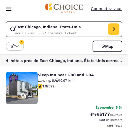
Chargement terminé
Passer à Contenu Principal
Connectez-vous
East Chicago, Indiana, États-Unis
Modifiez la recherche pour East Chicago, Indiana, États-Unis. Date d’a
aoû 07 - aoû 08
•
1 chambre, 1 client
1
Map
Trier et filtrer
1 filtre actuellement sélectionné
4 hôtels près de East Chicago, Indiana, États-Unis correspondant à vos filtres
Sleep Inn near I-80 and I-94
Sleep Inn near I-80 and I-94
Lansing
,
IL
10.97 km
3.54 étoiles. Bien. 599 commentaires
3.5
(
599
)
33
Économiser 5 %
$177
Tarif barré :
Tarif réduit :
$186
USD
/nuit
Tarif de membre
Afficher les dé
$198
Total