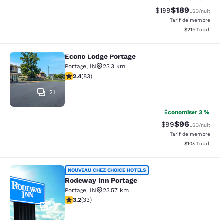
$189
Tarif barré :
Tarif réduit :
$199
USD
/nuit
Tarif de membre
Afficher les dé
$219
Total
Econo Lodge Portage
Econo Lodge Portage
Portage
,
IN
23.3 km
2.35 étoiles. Moyen. 83 commentaires
2.4
(
83
)
21
Économiser 3 %
$96
Tarif barré :
Tarif réduit :
$99
USD
/nuit
Tarif de membre
Afficher les dé
$108
Total
Rodeway Inn Portage
NOUVEAU CHEZ CHOICE HOTELS
Rodeway Inn Portage
Portage
,
IN
23.57 km
3.18 étoiles. Bien. 33 commentaires
3.2
(
33
)
2