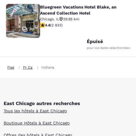
Bluegreen Vacations Hotel Blake, an
Bluegreen Vacations Hotel Blake, an
Ascend Collection Hotel
Chicago
,
IL
29.95 km
4.59 étoiles. Excellent. 2833 commentaires
4.6
(
2 833
)
40
Épuisé
pour vos dates sélectionnées
Fixe
Fr Ca
Indiana
East Chicago autres recherches
Tous les hôtels à East Chicago
Boutique Hôtels à East Chicago
Offres des hôtels à East Chicago