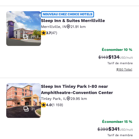
Sleep Inn & Suites Merrillville
NOUVEAU CHEZ CHOICE HOTELS
Sleep Inn & Suites Merrillville
Merrillville
,
IN
21.91 km
3.68 étoiles. Bien. 47 commentaires
3.7
(
47
)
37
Économiser 10 %
$134
Tarif barré :
Tarif réduit :
$149
USD
/nuit
Tarif de membre
Afficher les dé
$150
Total
Sleep Inn Tinley Park I-80 near
Sleep Inn Tinley Park I-80 near Am
Amphitheatre-Convention Center
Tinley Park
,
IL
29.95 km
4.01 étoiles. Très bon. 1159 commentaires
4.0
(
1 159
)
31
Économiser 15 %
$341
Tarif barré :
Tarif réduit :
$399
USD
/nuit
Tarif de membre