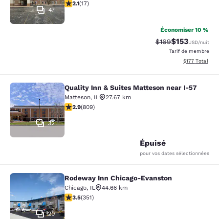
2.12 étoiles. Moyen. 17 commentaires
2.1
(
17
)
47
Économiser 10 %
$153
Tarif barré :
Tarif réduit :
$169
USD
/nuit
Tarif de membre
Afficher les dé
$177
Total
Quality Inn & Suites Matteson near I-57
Quality Inn & Suites Matteson near 
Matteson
,
IL
27.67 km
2.87 étoiles. Moyen. 809 commentaires
2.9
(
809
)
32
Épuisé
pour vos dates sélectionnées
Rodeway Inn Chicago-Evanston
Rodeway Inn Chicago-Evanston
Chicago
,
IL
44.66 km
3.47 étoiles. Bien. 351 commentaires
3.5
(
351
)
20