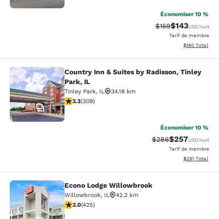
Économiser 10 %
$143
Tarif barré :
Tarif réduit :
$159
USD
/nuit
Tarif de membre
Afficher les dé
$160
Total
Country Inn & Suites by Radisson, Tinley
Country Inn & Suites by Radisson, Ti
Park, IL
Tinley Park
,
IL
34.18 km
3.33 étoiles. Bien. 309 commentaires
3.3
(
309
)
34
Économiser 10 %
$257
Tarif barré :
Tarif réduit :
$286
USD
/nuit
Tarif de membre
Afficher les dé
$291
Total
Econo Lodge Willowbrook
Econo Lodge Willowbrook
Willowbrook
,
IL
42.2 km
3 étoiles. Moyen. 425 commentaires
3.0
(
425
)