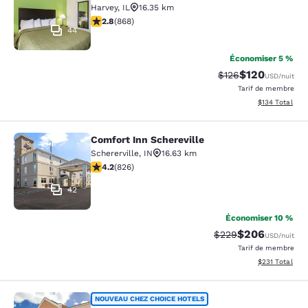
Harvey
,
IL
16.35 km
2.82 étoiles. Moyen. 868 commentaires
2.8
(
868
)
44
Économiser 5 %
$120
Tarif barré :
Tarif réduit :
$126
USD
/nuit
Tarif de membre
Afficher les dé
$134
Total
Comfort Inn Schereville
Comfort Inn Schereville
Schererville
,
IN
16.63 km
4.18 étoiles. Très bon. 826 commentaires
4.2
(
826
)
42
Économiser 10 %
$206
Tarif barré :
Tarif réduit :
$229
USD
/nuit
Tarif de membre
Afficher les dé
$231
Total
Comfort Inn & Suites Harvey - Chic
NOUVEAU CHEZ CHOICE HOTELS