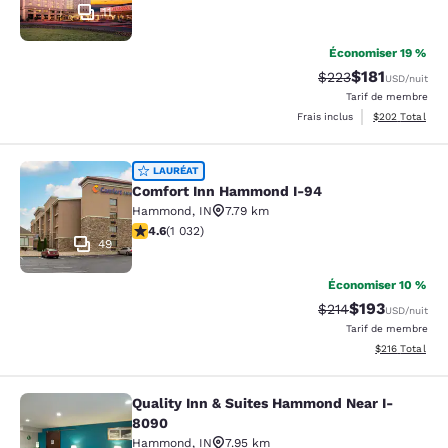
11
Économiser 19 %
$181
Tarif barré :
Tarif réduit :
$223
USD
/nuit
Tarif de membre
Afficher les dé
Frais inclus
$202
Total
Comfort Inn Hammond I-94
LAURÉAT
Comfort Inn Hammond I-94
Hammond
,
IN
7.79 km
4.56 étoiles. Excellent. 1032 commentaires
4.6
(
1 032
)
49
Économiser 10 %
$193
Tarif barré :
Tarif réduit :
$214
USD
/nuit
Tarif de membre
Afficher les dé
$216
Total
Quality Inn & Suites Hammond Near I-
Quality Inn & Suites Hammond Near
8090
Hammond
,
IN
7.95 km