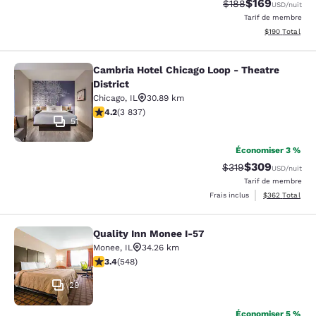
$169
Tarif barré :
Tarif réduit :
$188
USD
/nuit
Tarif de membre
Afficher les dé
$190
Total
Cambria Hotel Chicago Loop - Theatre
Cambria Hotel Chicago Loop - Theatr
District
Chicago
,
IL
30.89 km
4.21 étoiles. Excellent. 3837 commentaires
4.2
(
3 837
)
51
Économiser 3 %
$309
Tarif barré :
Tarif réduit :
$319
USD
/nuit
Tarif de membre
Afficher les dé
Frais inclus
$362
Total
Quality Inn Monee I-57
Quality Inn Monee I-57
Monee
,
IL
34.26 km
3.43 étoiles. Bien. 548 commentaires
3.4
(
548
)
29
Économiser 5 %