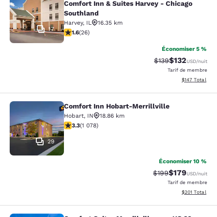
Comfort Inn & Suites Harvey - Chicago
Southland
Harvey
,
IL
16.35 km
17
1.65 étoiles. Moyen. 26 commentaires
1.6
(
26
)
Économiser 5 %
$132
Tarif barré :
Tarif réduit :
$139
USD
/nuit
Tarif de membre
Afficher les dé
$147
Total
Comfort Inn Hobart-Merrillville
Comfort Inn Hobart-Merrillville
Hobart
,
IN
18.86 km
3.28 étoiles. Bien. 1078 commentaires
3.3
(
1 078
)
29
Économiser 10 %
$179
Tarif barré :
Tarif réduit :
$199
USD
/nuit
Tarif de membre
Afficher les dé
$201
Total