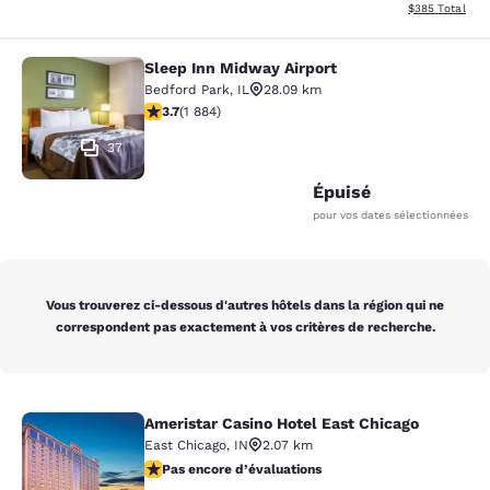
Afficher les dé
$385
Total
Sleep Inn Midway Airport
Sleep Inn Midway Airport
Bedford Park
,
IL
28.09 km
3.71 étoiles. Bien. 1884 commentaires
3.7
(
1 884
)
37
Épuisé
pour vos dates sélectionnées
Vous trouverez ci-dessous d'autres hôtels dans la région qui ne
correspondent pas exactement à vos critères de recherche.
Ameristar Casino Hotel East Chicago
Ameristar Casino Hotel East Chicag
East Chicago
,
IN
2.07 km
Pas encore d’évaluations
Pas encore d’évaluations