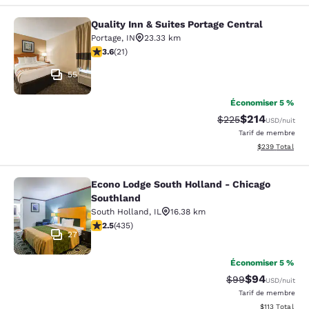
Quality Inn & Suites Portage Central
Quality Inn & Suites Portage Central
Portage
,
IN
23.33 km
3.62 étoiles. Bien. 21 commentaires
3.6
(
21
)
55
Économiser 5 %
$214
Tarif barré :
Tarif réduit :
$225
USD
/nuit
Tarif de membre
Afficher les dé
$239
Total
Econo Lodge South Holland - Chicago
Econo Lodge South Holland - Chica
Southland
South Holland
,
IL
16.38 km
2.47 étoiles. Moyen. 435 commentaires
2.5
(
435
)
27
Économiser 5 %
$94
Tarif barré :
Tarif réduit :
$99
USD
/nuit
Tarif de membre
Afficher les d
$113
Total