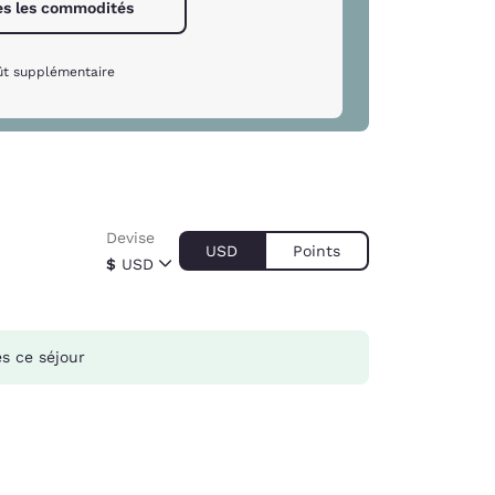
es les commodités
ût supplémentaire
Devise
USD
Points
$
USD
s ce séjour