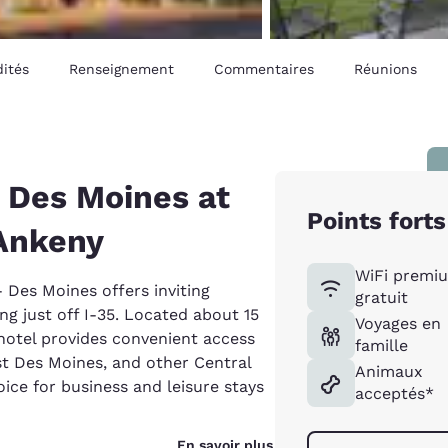
ités
Renseignement
Commentaires
Réunions
 Des Moines at
Points forts
 Ankeny
WiFi premi
 Des Moines offers inviting
gratuit
g just off I-35. Located about 15
Voyages en
otel provides convenient access
famille
t Des Moines, and other Central
Animaux
oice for business and leisure stays
acceptés*
En savoir plus