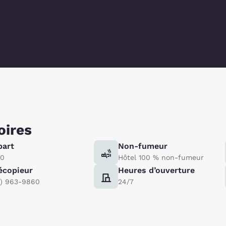
oires
part
Non-fumeur
00
Hôtel 100 % non-fumeur
écopieur
Heures d’ouverture
5) 963-9860
24/7