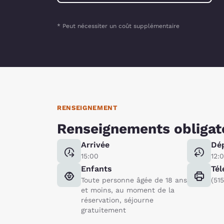
* Peut nécessiter un coût supplémentaire
RENSEIGNEMENT
Renseignements obligat
Arrivée
Dé
15:00
12:
Enfants
Tél
Toute personne âgée de 18 ans
(51
et moins, au moment de la
réservation, séjourne
gratuitement