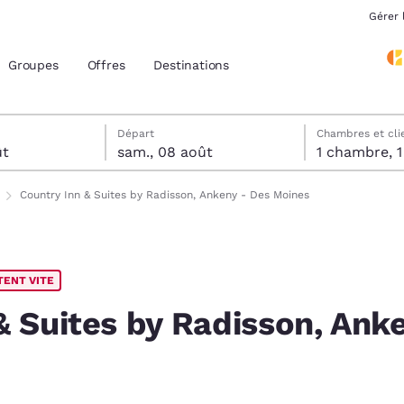
Gérer 
Groupes
Offres
Destinations
tels
t
 sélectionnée au samedi 8 août
 sélectionnée au vendredi 7 août
Départ
Chambres et cli
ût
sam., 08 août
1 
acement actuels
Country Inn & Suites by Radisson, Ankeny - Des Moines
z votre langue préférée
TENT VITE
tes
Estados Unidos
América Lat
Español
Español
& Suites by Radisson, Ank
atina
Latin America
Canada
English
English