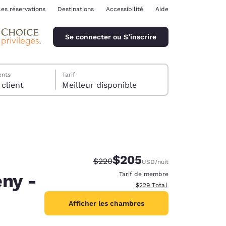
les réservations
Destinations
Accessibilité
Aide
Se connecter ou S’inscrire
ents
Tarif
chambre, 1 client
Meilleur disponible
$205
Tarif barré :
Tarif réduit :
$220
USD
/nuit
ina
eny -
Tarif de membre
Afficher les détails totaux est
$229
Total
Afficher les chambres