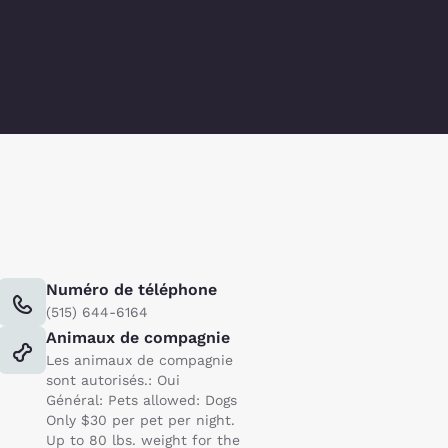
Numéro de téléphone
(515) 644-6164
Animaux de compagnie
Les animaux de compagnie
sont autorisés.: Oui
Général: Pets allowed: Dogs
Only $30 per pet per night.
Up to 80 lbs. weight for the