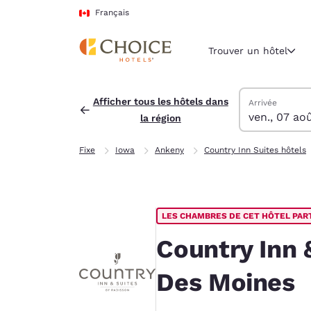
Chargement terminé
Passer à Contenu Principal
Français
Trouver un hôtel
Trouver des hô
vendredi 7 aoû
samedi 8 août
Date de départ
Date d’arrivée
Afficher tous les hôtels dans
Arrivée
ven., 07 ao
la région
Région et empl
Canada
Fixe
Iowa
Ankeny
Country Inn Suites hôtels
Français
Sélectionne
Amériques
LES CHAMBRES DE CET HÔTEL PAR
United Sta
English
Country Inn 
América L
Des Moines
Português