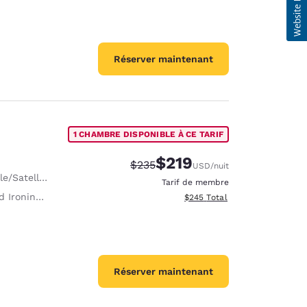
Réserver maintenant
1 CHAMBRE DISPONIBLE À CE TARIF
$219
Tarif barré :
Tarif réduit :
$235
USD
/nuit
e/Satellite
Tarif de membre
roning Board
Afficher les détails totaux est
$245
Total
Réserver maintenant