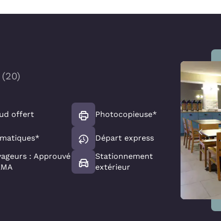
(
20
)
ud offert
Photocopieuse*
omatiques*
Départ express
yageurs : Approuvé
Stationnement
FEMA
extérieur