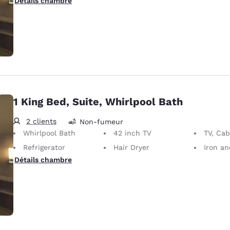
Détails chambre
1 King Bed, Suite, Whirlpool Bath
2 clients
Non-fumeur
Whirlpool Bath
42 inch TV
TV, Cabl
Refrigerator
Hair Dryer
Iron and I
Détails chambre