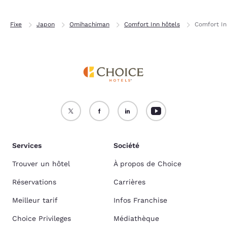
Fixe
Japon
Omihachiman
Comfort Inn hôtels
Comfort I
Services
Société
Trouver un hôtel
À propos de Choice
Réservations
Carrières
Meilleur tarif
Infos Franchise
Choice Privileges
Médiathèque