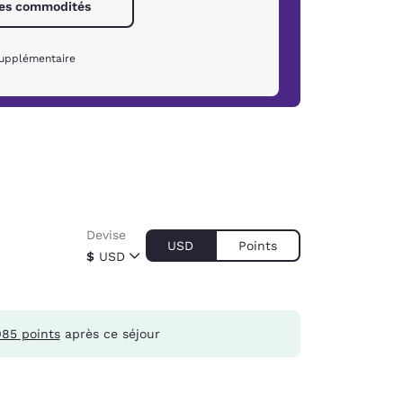
 les commodités
supplémentaire
Devise
USD
Points
$
USD
085 points
après ce séjour