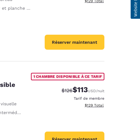
Afficher les détails totaux es
$129
Total
et planche à repasser
Réserver maintenant
1 CHAMBRE DISPONIBLE À CE TARIF
sible
$113
Tarif barré :
Tarif réduit :
$126
USD
/nuit
Tarif de membre
visuelle
Afficher les détails totaux es
$129
Total
ermédiaire
Réserver maintenant