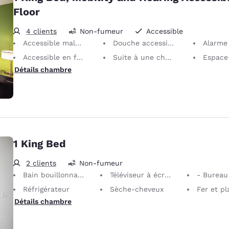
Floor
4 clients
Non-fumeur
Accessible
Accessible malentendants et PMR
Douche accessible en fauteuil roulant
Alarme 
Accessible en fauteuil roulant
Suite à une chambre
Espace
Détails chambre
1 King Bed
2 clients
Non-fumeur
Bain bouillonnant 2 places
Téléviseur à écran plat
- Bureau
Réfrigérateur
Sèche-cheveux
Fer et planche
Détails chambre