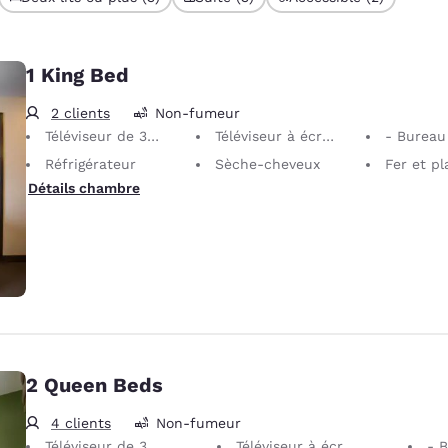
1 King Bed
2 clients
Non-fumeur
Téléviseur de 32 po
Téléviseur à écran plat
- Bureau
Réfrigérateur
Sèche-cheveux
Fer et planche
Détails chambre
2 Queen Beds
4 clients
Non-fumeur
Téléviseur de 32 po
Téléviseur à écran plat
- 