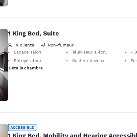
1 King Bed, Suite
4 clients
Non-fumeur
Espace salon
Téléviseur à écran plat
- 
Réfrigérateur
Sèche-cheveux
Fer 
Détails chambre
ACCESSIBLE
1 King Bed, Mobility and Hearing Accessib