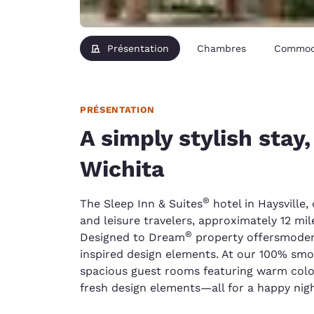
Présentation
Chambres
Commod
PRÉSENTATION
A simply stylish stay,
Wichita
®
The Sleep Inn & Suites
hotel in Haysville,
and leisure travelers, approximately 12 mil
®
Designed to Dream
property offersmoder
inspired design elements. At our 100% smok
spacious guest rooms featuring warm color
fresh design elements—all for a happy night