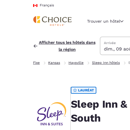
Chargement terminé
Passer à Contenu Principal
Français
Trouver un hôtel
Trouver des hô
dimanche 9 ao
lundi 10 août
Date de départ
Date d’arrivée
Afficher tous les hôtels dans
Arrivée
dim., 09 ao
la région
Région et empl
Canada
Fixe
Kansas
Haysville
Sleep Inn hôtels
S
Français
Sélectionne
Amériques
LAURÉAT
United Sta
English
Sleep Inn &
América L
South
Português