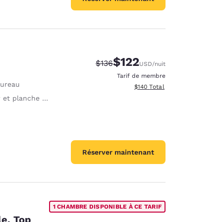
$122
Tarif barré :
Tarif réduit :
$136
USD
/nuit
Tarif de membre
Bureau
Afficher les détails totaux es
$140
Total
et planche à repasser
Réserver maintenant
1 CHAMBRE DISPONIBLE À CE TARIF
le, Top