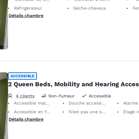
Réfrigérateur
Sèche-cheveux
Fer 
Détails chambre
ACCESSIBLE
2 Queen Beds, Mobility and Hearing Acces
4 clients
Non-fumeur
Accessible
Accessible malentendants et PMR
Douche accessible en fauteuil roulant
Alarme 
Accessible en fauteuil roulant
N’est pas une suite
Étage int
Détails chambre