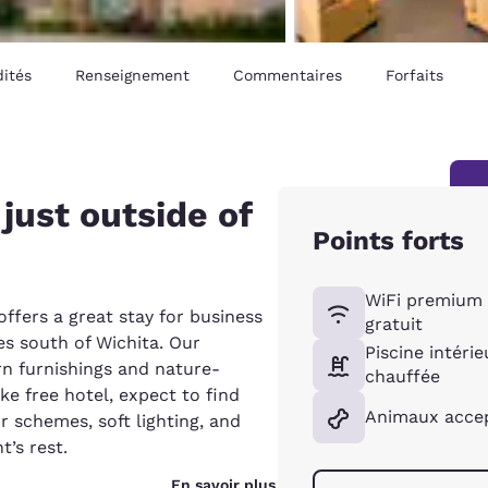
ités
Renseignement
Commentaires
Forfaits
 just outside of
Points forts
WiFi premium
 offers a great stay for business
gratuit
es south of Wichita. Our
Piscine intérie
n furnishings and nature-
chauffée
e free hotel, expect to find
Animaux acce
 schemes, soft lighting, and
’s rest.
En savoir plus