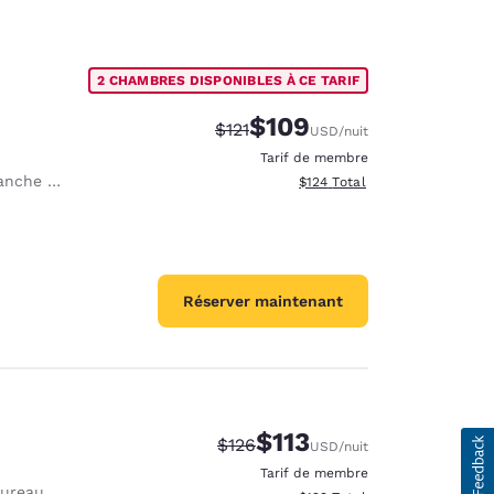
2 CHAMBRES DISPONIBLES À CE TARIF
$109
Tarif barré :
Tarif réduit :
$121
USD
/nuit
Tarif de membre
 à repasser
Afficher les détails totaux es
$124
Total
Réserver maintenant
$113
Tarif barré :
Tarif réduit :
$126
USD
/nuit
Tarif de membre
Bureau