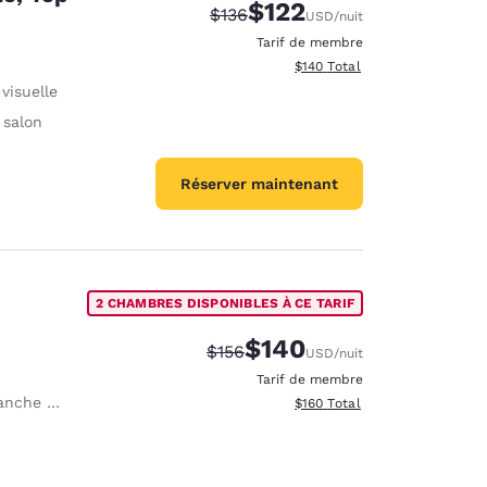
$122
Tarif barré :
Tarif réduit :
$136
USD
/nuit
Tarif de membre
Afficher les détails totaux es
$140
Total
visuelle
 salon
Réserver maintenant
2 CHAMBRES DISPONIBLES À CE TARIF
$140
Tarif barré :
Tarif réduit :
$156
USD
/nuit
Tarif de membre
 à repasser
Afficher les détails totaux es
$160
Total