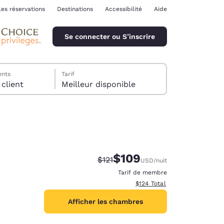
les réservations
Destinations
Accessibilité
Aide
Se connecter ou S’inscrire
ents
Tarif
chambre, 1 client
Meilleur disponible
$109
Tarif barré :
Tarif réduit :
$121
USD
/nuit
ina
Tarif de membre
Afficher les détails totaux es
$124
Total
Afficher les chambres