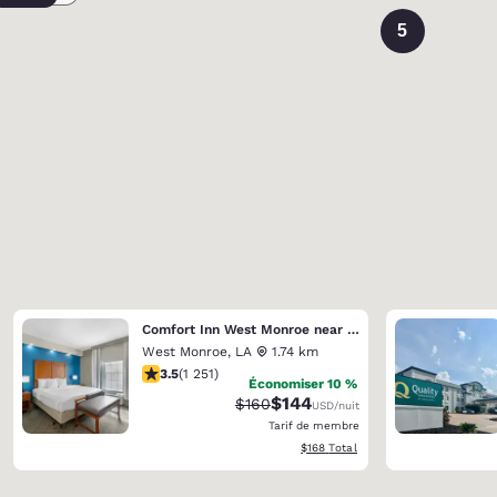
5
Comfort Inn West Monroe near Sports & Events Center
West Monroe
,
LA
1.74 km
3.55 étoiles. Bien. 1251 commentaires
3.5
(
1 251
)
Économiser 10 %
$144
Tarif barré :
Tarif réduit :
$160
USD
/nuit
Tarif de membre
Afficher les détails totaux estimés
$168
Total