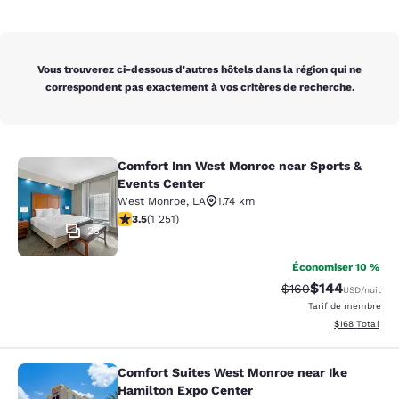
Vous trouverez ci-dessous d'autres hôtels dans la région qui ne
correspondent pas exactement à vos critères de recherche.
Comfort Inn West Monroe near Sports &
Comfort Inn West Monroe near Spor
Events Center
West Monroe
,
LA
1.74 km
3.55 étoiles. Bien. 1251 commentaires
3.5
(
1 251
)
23
Économiser 10 %
$144
Tarif barré :
Tarif réduit :
$160
USD
/nuit
Tarif de membre
Afficher les dé
$168
Total
Comfort Suites West Monroe near Ike
Comfort Suites West Monroe near I
Hamilton Expo Center