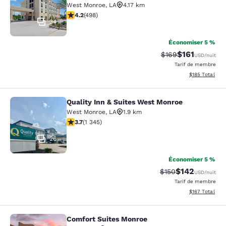
West Monroe
,
LA
4.17 km
4.15 étoiles. Très bon. 498 commentaires
4.2
(
498
)
34
Économiser 5 %
$161
Tarif barré :
Tarif réduit :
$169
USD
/nuit
Tarif de membre
Afficher les dé
$185
Total
Quality Inn & Suites West Monroe
Quality Inn & Suites West Monroe
West Monroe
,
LA
1.9 km
3.71 étoiles. Bien. 1345 commentaires
3.7
(
1 345
)
26
Économiser 5 %
$142
Tarif barré :
Tarif réduit :
$150
USD
/nuit
Tarif de membre
Afficher les dé
$167
Total
Comfort Suites Monroe
Comfort Suites Monroe