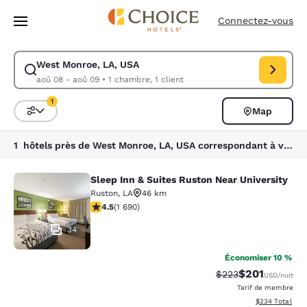
Chargement terminé
Passer à Contenu Principal
Connectez-vous
West Monroe, LA, USA
Modifiez la recherche pour West Monroe, LA, USA. Date d’arrivée aoû 
aoû 08 - aoû 09
•
1 chambre, 1 client
1
Map
Trier et filtrer
1 filtre actuellement sélectionné
1 hôtels près de West Monroe, LA, USA correspondant à vos filtres
Sleep Inn & Suites Ruston Near University
Sleep Inn & Suites Ruston Near Univ
Ruston
,
LA
46 km
4.49 étoiles. Excellent. 1690 commentaires
4.5
(
1 690
)
34
Économiser 10 %
$201
Tarif barré :
Tarif réduit :
$223
USD
/nuit
Tarif de membre
Afficher les dé
$234
Total