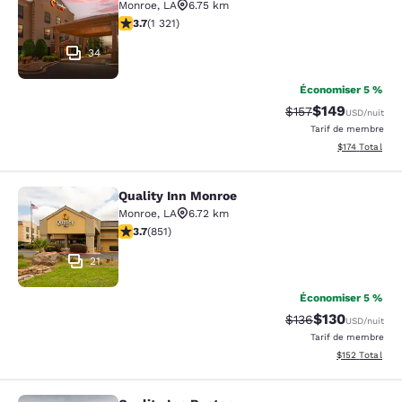
Monroe
,
LA
6.75 km
3.69 étoiles. Bien. 1321 commentaires
3.7
(
1 321
)
34
Économiser 5 %
$149
Tarif barré :
Tarif réduit :
$157
USD
/nuit
Tarif de membre
Afficher les dé
$174
Total
Quality Inn Monroe
Quality Inn Monroe
Monroe
,
LA
6.72 km
3.71 étoiles. Bien. 851 commentaires
3.7
(
851
)
21
Économiser 5 %
$130
Tarif barré :
Tarif réduit :
$136
USD
/nuit
Tarif de membre
Afficher les dé
$152
Total