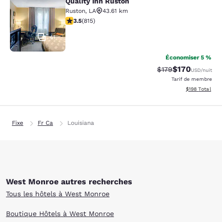
Quality Inn Ruston
Quality Inn Ruston
Ruston
,
LA
43.61 km
3.52 étoiles. Bien. 815 commentaires
3.5
(
815
)
41
Économiser 5 %
$170
Tarif barré :
Tarif réduit :
$179
USD
/nuit
Tarif de membre
Afficher les dé
$198
Total
Fixe
Fr Ca
Louisiana
West Monroe autres recherches
Tous les hôtels à West Monroe
Boutique Hôtels à West Monroe