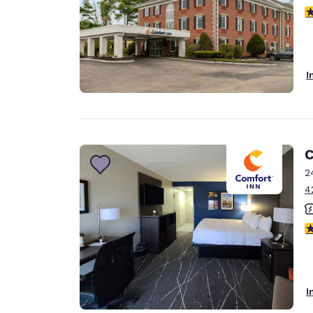
3
I
C
2
4
3
I