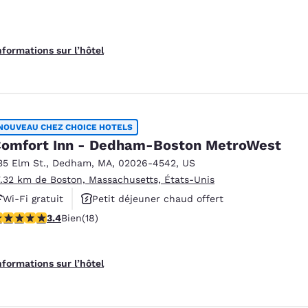
nformations sur l’hôtel
NOUVEAU CHEZ CHOICE HOTELS
omfort Inn - Dedham-Boston MetroWest
35 Elm St.
,
Dedham
,
MA
,
02026-4542
,
US
7.32 km de Boston, Massachusetts, États-Unis
Wi-Fi gratuit
Petit déjeuner chaud offert
.44 étoiles. Bien. 18 commentaires
3.4
Bien
(18)
Animaux acceptés
nformations sur l’hôtel