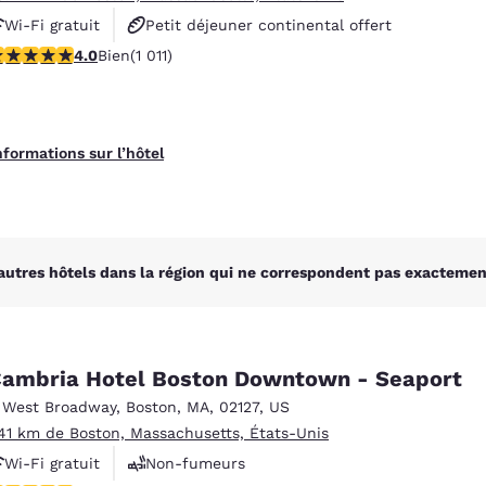
Wi-Fi gratuit
Petit déjeuner continental offert
.99 étoiles. Bien. 1011 commentaires
4.0
Bien
(1 011)
Petit déjeuner chaud offert
nformations sur l’hôtel
autres hôtels dans la région qui ne correspondent pas exactement
ambria Hotel Boston Downtown - Seaport
 West Broadway
,
Boston
,
MA
,
02127
,
US
.41 km de Boston, Massachusetts, États-Unis
Wi-Fi gratuit
Non-fumeurs