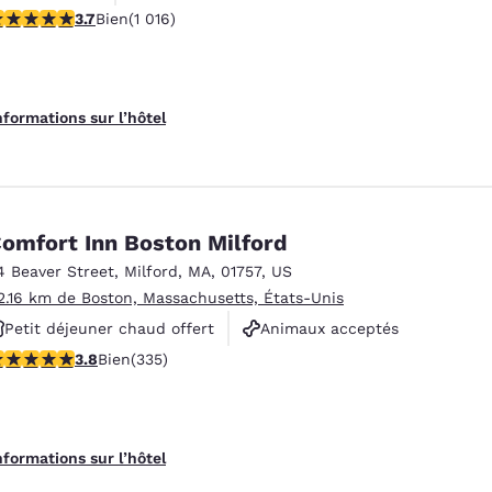
.73 étoiles. Bien. 1016 commentaires
3.7
Bien
(1 016)
Animaux acceptés
nformations sur l’hôtel
omfort Inn Boston Milford
4 Beaver Street
,
Milford
,
MA
,
01757
,
US
2.16 km de Boston, Massachusetts, États-Unis
Petit déjeuner chaud offert
Animaux acceptés
.83 étoiles. Bien. 335 commentaires
3.8
Bien
(335)
Non-fumeurs
nformations sur l’hôtel