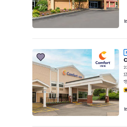
I
C
2
1
3
I