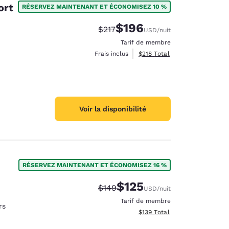
ort
RÉSERVEZ MAINTENANT ET ÉCONOMISEZ 10 %
$196
Tarif barré :
Tarif réduit :
$217
USD
/nuit
Tarif de membre
Afficher les détails totaux es
Frais inclus
$218
Total
Voir la disponibilité
RÉSERVEZ MAINTENANT ET ÉCONOMISEZ 16 %
$125
Tarif barré :
Tarif réduit :
$149
USD
/nuit
d
Tarif de membre
rs
Afficher les détails totaux es
$139
Total