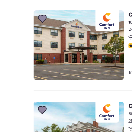
C
1
2
4
I
C
8
2