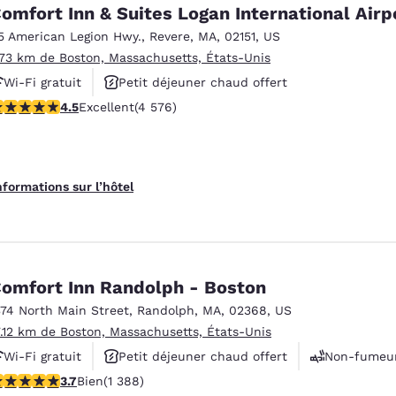
México
Mexico
omfort Inn & Suites Logan International Airp
Español
English
5 American Legion Hwy.
,
Revere
,
MA
,
02151
,
US
.73 km de Boston, Massachusetts, États-Unis
Wi-Fi gratuit
Petit déjeuner chaud offert
nd
Germany
España
English
Español
.45 étoiles. Excellent. 4576 commentaires
4.5
Excellent
(4 576)
Animaux acceptés
France
France
Français
English
nformations sur l’hôtel
Italia
Italy
Italiano
English
ngdom
omfort Inn Randolph - Boston
374 North Main Street
,
Randolph
,
MA
,
02368
,
US
7.12 km de Boston, Massachusetts, États-Unis
India
New Zealan
Wi-Fi gratuit
Petit déjeuner chaud offert
Non-fumeu
English
English
.68 étoiles. Bien. 1388 commentaires
3.7
Bien
(1 388)