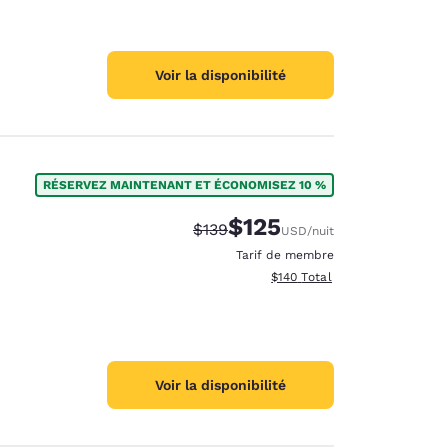
Voir la disponibilité
RÉSERVEZ MAINTENANT ET ÉCONOMISEZ 10 %
$125
Tarif barré :
Tarif réduit :
$139
USD
/nuit
Tarif de membre
Afficher les détails totaux es
$140
Total
Voir la disponibilité