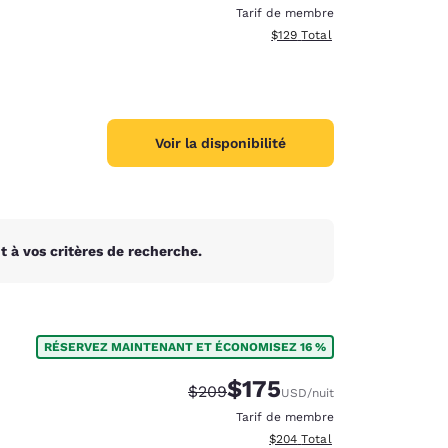
Tarif de membre
Afficher les détails totaux es
$129
Total
Voir la disponibilité
 à vos critères de recherche.
RÉSERVEZ MAINTENANT ET ÉCONOMISEZ 16 %
$175
Tarif barré :
Tarif réduit :
$209
USD
/nuit
Tarif de membre
Afficher les détails totaux est
$204
Total