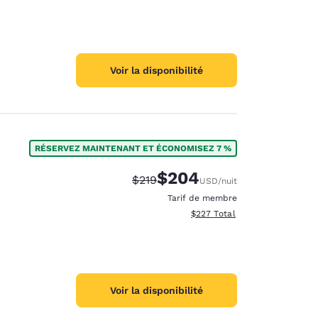
Voir la disponibilité
RÉSERVEZ MAINTENANT ET ÉCONOMISEZ 7 %
$204
Tarif barré :
Tarif réduit :
$219
USD
/nuit
Tarif de membre
Afficher les détails totaux est
$227
Total
Voir la disponibilité