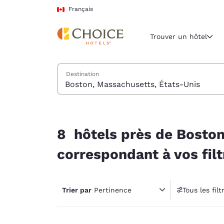
Chargement terminé
Passer à Contenu Principal
Français
Trouver un hôtel
Trouver des hôtels
Destination
Région et empl
Canada
Français
8 hôtels près de Boston, Massachusetts, États-U
Sélectionne
8 hôtels près de Boston
Amériques
correspondant à vos filt
United Sta
English
Trier par
Pertinence
Tous les filt
América L
1 fil
Português