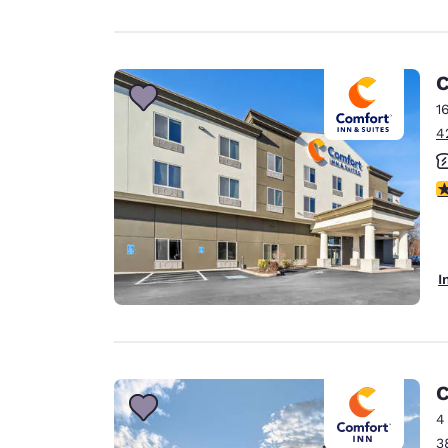
C
1
4
3
I
C
4
3