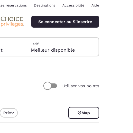
les réservations
Destinations
Accessibilité
Aide
Se connecter ou S’inscrire
Tarif
ent
Meilleur disponible
Utiliser vos points
ina
Prix
Map