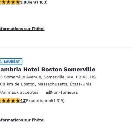
.78 étoiles. Bien. 1163 commentaires
3.8
Bien
(1 163)
Centre de conditionnement physique
nformations sur l’hôtel
LAURÉAT
ambria Hotel Boston Somerville
15 Somerville Avenue
,
Somerville
,
MA
,
02143
,
US
.08 km de Boston, Massachusetts, États-Unis
Animaux acceptés
Non-fumeurs
.69 étoiles. Exceptionnel. 1319 commentaires
4.7
Exceptionnel
(1 319)
Centre de conditionnement physique
nformations sur l’hôtel