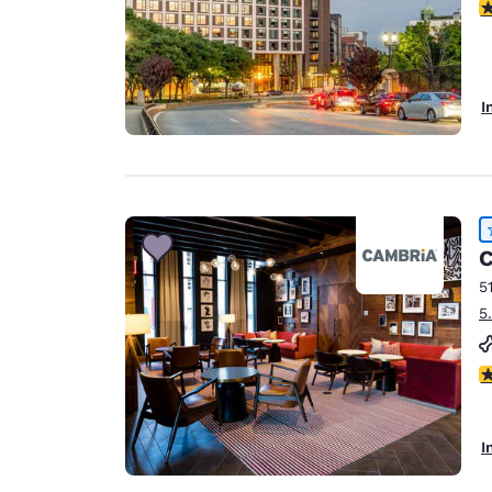
3
I
C
5
5
4
I