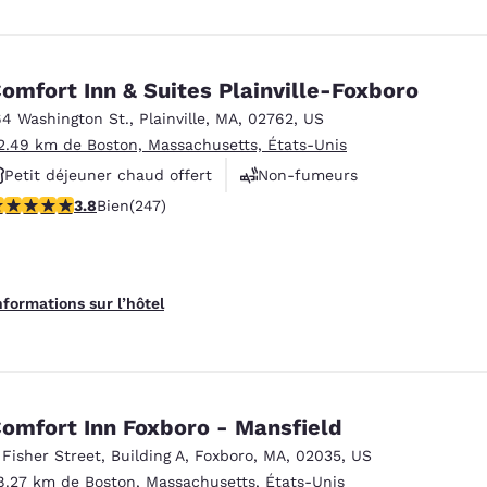
omfort Inn & Suites Plainville-Foxboro
64 Washington St.
,
Plainville
,
MA
,
02762
,
US
2.49 km de Boston, Massachusetts, États-Unis
Petit déjeuner chaud offert
Non-fumeurs
.81 étoiles. Bien. 247 commentaires
3.8
Bien
(247)
Centre de conditionnement physique
nformations sur l’hôtel
omfort Inn Foxboro - Mansfield
 Fisher Street
,
Building A
,
Foxboro
,
MA
,
02035
,
US
8.27 km de Boston, Massachusetts, États-Unis