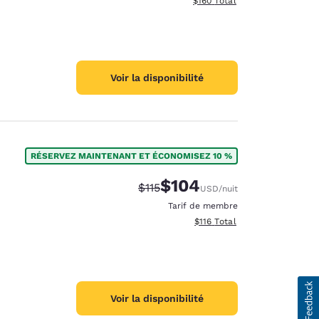
$160
Total
Voir la disponibilité
RÉSERVEZ MAINTENANT ET ÉCONOMISEZ 10 %
$104
Tarif barré :
Tarif réduit :
$115
USD
/nuit
Tarif de membre
Afficher les détails totaux es
$116
Total
Voir la disponibilité