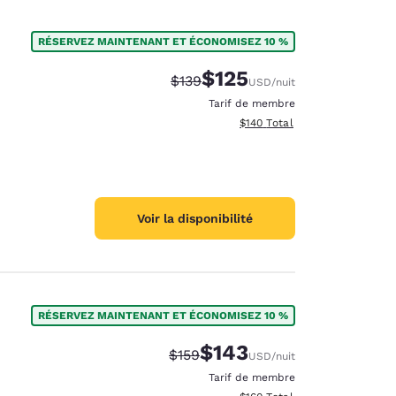
RÉSERVEZ MAINTENANT ET ÉCONOMISEZ 10 %
$125
Tarif barré :
Tarif réduit :
$139
USD
/nuit
Tarif de membre
Afficher les détails totaux es
$140
Total
Voir la disponibilité
RÉSERVEZ MAINTENANT ET ÉCONOMISEZ 10 %
$143
Tarif barré :
Tarif réduit :
$159
USD
/nuit
Tarif de membre
Afficher les détails totaux es