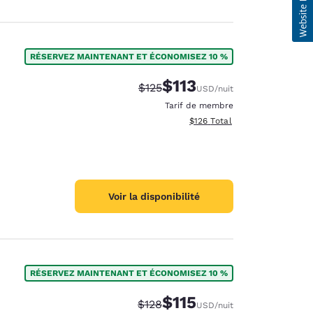
RÉSERVEZ MAINTENANT ET ÉCONOMISEZ 10 %
$113
Tarif barré :
Tarif réduit :
$125
USD
/nuit
Tarif de membre
Afficher les détails totaux es
$126
Total
Voir la disponibilité
RÉSERVEZ MAINTENANT ET ÉCONOMISEZ 10 %
$115
Tarif barré :
Tarif réduit :
$128
USD
/nuit