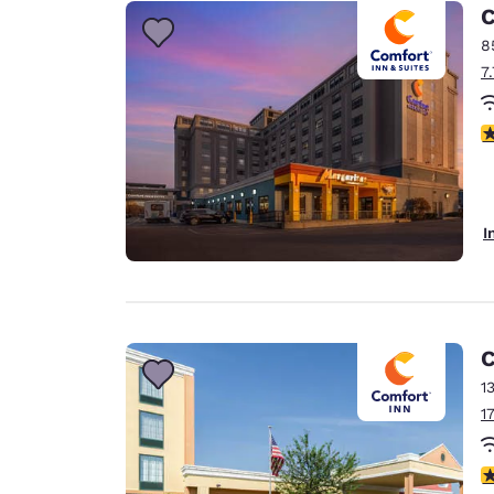
Canada
C
Français
8
Europe
7
Deutschla
Deutsch
4
Spain
English
I
Ireland
English
United Ki
English
C
Asie-Pacifique
1
1
Australia
English
3