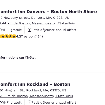
omfort Inn Danvers - Boston North Shore
02 Newbury Street
,
Danvers
,
MA
,
01923
,
US
4.44 km de Boston, Massachusetts, États-Unis
Wi-Fi gratuit
Petit déjeuner chaud offert
.16 étoiles. Très bon. 454 commentaires
4.2
Très bon
(454)
Animaux acceptés
nformations sur l’hôtel
omfort Inn Rockland - Boston
50 Hingham St.
,
Rockland
,
MA
,
02370
,
US
5.15 km de Boston, Massachusetts, États-Unis
Wi-Fi gratuit
Petit déjeuner chaud offert