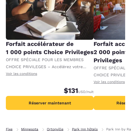
Forfait accélérateur de
Forfait accé
1 000 points Choice Privileges
2 000 points
Privileges
OFFRE SPÉCIALE POUR LES MEMBRES
CHOICE PRIVILEGES – Accélérez votre
OFFRE SPÉCIALE
progression vers des récompenses en
Voir les conditions
CHOICE PRIVILEGE
recevant 1 000 points supplémentaires par
progression vers 
Voir les conditions
nuit.
$131
recevant 2 000 po
USD
/nuit
par nuit.
Réserver maintenant
Réserv
Fixe
Minnesota
Ortonville
Park Inn hôtels
Park Inn by Ra