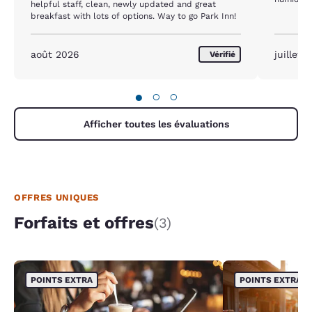
helpful staff, clean, newly updated and great
wouldn't reduc
breakfast with lots of options. Way to go Park Inn!
humid out
air. R
août 2026
juillet 
Vérifié
●
○
○
Afficher toutes les évaluations
OFFRES UNIQUES
Forfaits et offres
(3)
POINTS EXTRA
POINTS EXTRA