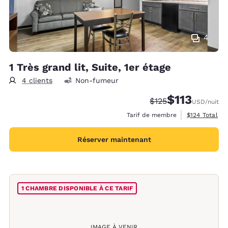
4
1 Très grand lit, Suite, 1er étage
4 clients
Non-fumeur
$113
Tarif barré :
Tarif réduit :
$125
USD
/nuit
Afficher les d
Tarif de membre
$124
Total
Réserver maintenant
1 CHAMBRE DISPONIBLE À CE TARIF
IMAGE À VENIR