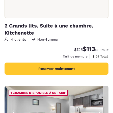
2 Grands lits, Suite à une chambre,
Kitchenette
4 clients
Non-fumeur
$113
Tarif barré :
Tarif réduit :
$125
USD
/nuit
Afficher les d
Tarif de membre
$124
Total
Réserver maintenant
1 CHAMBRE DISPONIBLE À CE TARIF