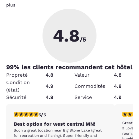
plus
4.8
/5
99
% les clients recommandent cet hôtel
Propreté
4.8
Valeur
4.8
Condition
4.9
Commodités
4.8
(état)
Sécurité
4.9
Service
4.9
5 étoiles. Exceptionnel. 1 commentaire
5 étoiles
5/5
Great upd
Best option for west central MN!
!! Love a
Such a great location near Big Stone Lake (great
room. On
for recreation and fishing). Super friendly and
humid dur