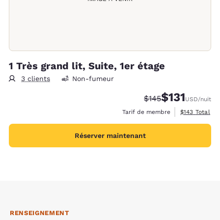
1 Très grand lit, Suite, 1er étage
3 clients
Non-fumeur
$131
Tarif barré :
Tarif réduit :
$145
USD
/nuit
Afficher les d
Tarif de membre
$143
Total
Réserver maintenant
RENSEIGNEMENT