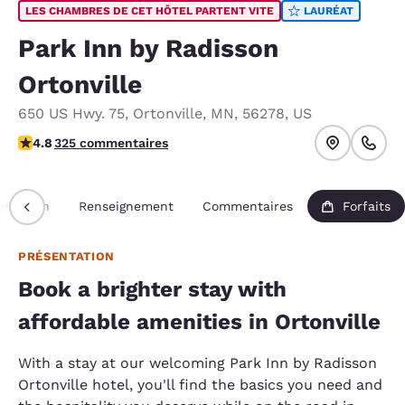
LES CHAMBRES DE CET HÔTEL PARTENT VITE
LAURÉAT
Park Inn by Radisson
Ortonville
650 US Hwy. 75
,
Ortonville
,
MN
,
56278
,
US
4.76 étoiles. Exceptionnel.
4.8
325 commentaires
entation
Renseignement
Commentaires
Forfaits
PRÉSENTATION
Book a brighter stay with
affordable amenities in Ortonville
With a stay at our welcoming Park Inn by Radisson
Ortonville hotel, you'll find the basics you need and