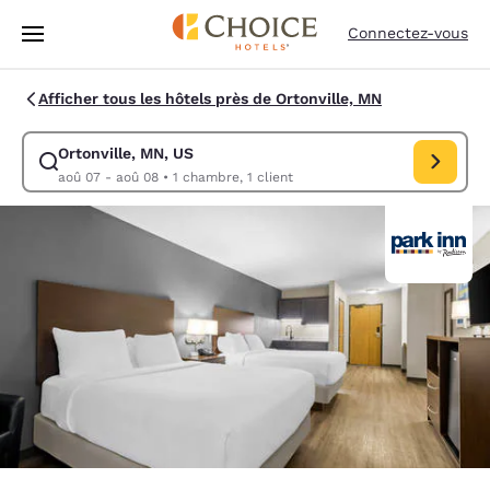
Chargement terminé
Passer à Contenu Principal
Connectez-vous
Afficher tous les hôtels près de Ortonville, MN
Ortonville, MN, US
Modifiez la recherche pour Ortonville, MN, US. Date d’arrivée aoû 07, 
aoû 07 - aoû 08
•
1 chambre, 1 client