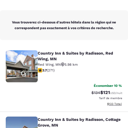
Vous trouverez ci-dessous d'autres hôtels dans la région qui ne
correspondent pas exactement à vos critères de recherche.
Country Inn & Suites by Radisson, Red
Country Inn & Suites by Radisson, 
Wing, MN
Red Wing
,
MN
5.98 km
3.69 étoiles. Bien. 271 commentaires
3.7
(
271
)
28
Économiser 10 %
$121
Tarif barré :
Tarif réduit :
$134
USD
/nuit
Tarif de membre
Afficher les dé
$133
Total
Country Inn & Suites by Radisson, Cottage
Country Inn & Suites by Radisson, C
Grove, MN