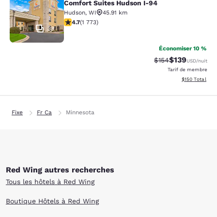
Comfort Suites Hudson I-94
Hudson
,
WI
45.91 km
4.69 étoiles. Exceptionnel. 1773 commentaires
4.7
(
1 773
)
33
Économiser 10 %
$139
Tarif barré :
Tarif réduit :
$154
USD
/nuit
Tarif de membre
Afficher les dé
$150
Total
Fixe
Fr Ca
Minnesota
Red Wing autres recherches
Tous les hôtels à Red Wing
Boutique Hôtels à Red Wing