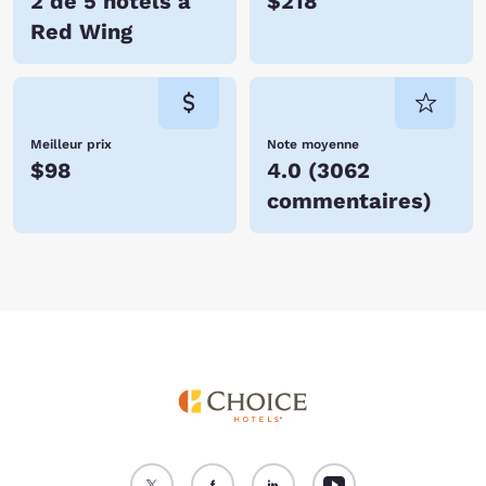
2 de 5 hôtels à
$218
Red Wing
Meilleur prix
Note moyenne
$98
4.0
(
3062
commentaires
)