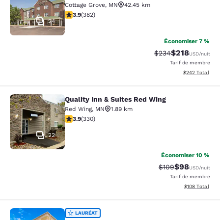
Cottage Grove
,
MN
42.45 km
3.9 étoiles. Bien. 382 commentaires
3.9
(
382
)
24
Économiser 7 %
$218
Tarif barré :
Tarif réduit :
$234
USD
/nuit
Tarif de membre
Afficher les dé
$242
Total
Quality Inn & Suites Red Wing
Quality Inn & Suites Red Wing
Red Wing
,
MN
1.89 km
3.94 étoiles. Bien. 330 commentaires
3.9
(
330
)
22
Économiser 10 %
$98
Tarif barré :
Tarif réduit :
$109
USD
/nuit
Tarif de membre
Afficher les dé
$108
Total
Comfort Suites Hudson I-94
LAURÉAT