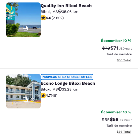
Quality Inn Biloxi Beach
Quality Inn Biloxi Beach
Biloxi
,
MS
35.06 km
3.95 étoiles. Bien. 2602 commentaires
4.0
(
2 602
)
36
Économiser 10 %
$71
Tarif barré :
Tarif réduit :
$79
USD
/nuit
Tarif de membre
Afficher les d
$80
Total
Econo Lodge Biloxi Beach
NOUVEAU CHEZ CHOICE HOTELS
Econo Lodge Biloxi Beach
Biloxi
,
MS
33.28 km
4.73 étoiles. Exceptionnel. 48 commentaires
4.7
(
48
)
40
Économiser 10 %
$58
Tarif barré :
Tarif réduit :
$65
USD
/nuit
Tarif de membre
Afficher les d
$66
Total