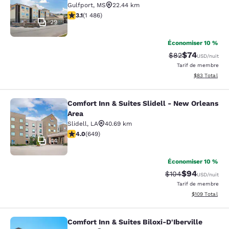
Gulfport
,
MS
22.44 km
3.15 étoiles. Bien. 1486 commentaires
3.1
(
1 486
)
29
Économiser 10 %
$74
Tarif barré :
Tarif réduit :
$82
USD
/nuit
Tarif de membre
Afficher les d
$83
Total
Comfort Inn & Suites Slidell - New Orleans
Comfort Inn & Suites Slidell - New 
Area
Slidell
,
LA
40.69 km
4.02 étoiles. Très bon. 649 commentaires
4.0
(
649
)
44
Économiser 10 %
$94
Tarif barré :
Tarif réduit :
$104
USD
/nuit
Tarif de membre
Afficher les dé
$109
Total
Comfort Inn & Suites Biloxi-D'Iberville
Comfort Inn & Suites Biloxi-D'Ibervil