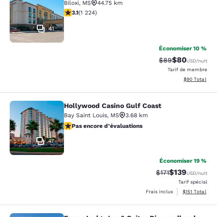
Biloxi
,
MS
44.75 km
3.11 étoiles. Bien. 1224 commentaires
3.1
(
1 224
)
41
Économiser 10 %
$80
Tarif barré :
Tarif réduit :
$89
USD
/nuit
Tarif de membre
Afficher les d
$90
Total
Hollywood Casino Gulf Coast
Hollywood Casino Gulf Coast
Bay Saint Louis
,
MS
3.68 km
Pas encore d’évaluations
Pas encore d’évaluations
47
Économiser 19 %
$139
Tarif barré :
Tarif réduit :
$171
USD
/nuit
Tarif spécial
Afficher les d
Frais inclus
$151
Total