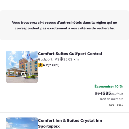
Vous trouverez ci-dessous d'autres hôtels dans la région qui ne
correspondent pas exactement à vos critères de recherche.
Comfort Suites Gulfport Central
Comfort Suites Gulfport Central
Gulfport
,
MS
25.63 km
4.15 étoiles. Très bon. 2689 commentaires
4.2
(
2 689
)
32
Économiser 10 %
$85
Tarif barré :
Tarif réduit :
$94
USD
/nuit
Tarif de membre
Afficher les d
$95
Total
Comfort Inn & Suites Crystal Inn
Comfort Inn & Suites Crystal Inn Sp
Sportsplex