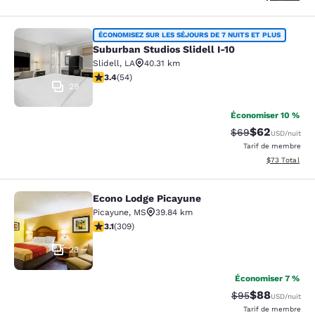
Suburban Studios Slidell I-10
ÉCONOMISEZ SUR LES SÉJOURS DE 7 NUITS ET PLUS
Suburban Studios Slidell I-10
Slidell
,
LA
40.31 km
3.37 étoiles. Bien. 54 commentaires
3.4
(
54
)
29
Économiser 10 %
$62
Tarif barré :
Tarif réduit :
$69
USD
/nuit
Tarif de membre
Afficher les d
$73
Total
Econo Lodge Picayune
Econo Lodge Picayune
Picayune
,
MS
39.84 km
3.13 étoiles. Bien. 309 commentaires
3.1
(
309
)
23
Économiser 7 %
$88
Tarif barré :
Tarif réduit :
$95
USD
/nuit
Tarif de membre