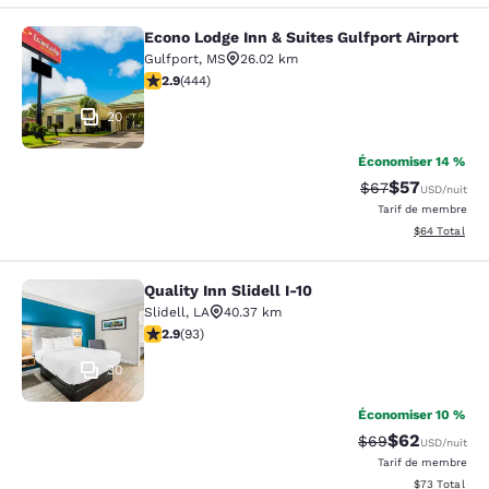
Econo Lodge Inn & Suites Gulfport Airport
Econo Lodge Inn & Suites Gulfport A
Gulfport
,
MS
26.02 km
2.9 étoiles. Moyen. 444 commentaires
2.9
(
444
)
20
Économiser 14 %
$57
Tarif barré :
Tarif réduit :
$67
USD
/nuit
Tarif de membre
Afficher les d
$64
Total
Quality Inn Slidell I-10
Quality Inn Slidell I-10
Slidell
,
LA
40.37 km
2.91 étoiles. Moyen. 93 commentaires
2.9
(
93
)
30
Économiser 10 %
$62
Tarif barré :
Tarif réduit :
$69
USD
/nuit
Tarif de membre
Afficher les d
$73
Total