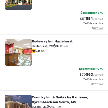
28
Économiser 5 %
$54
Tarif barré :
Tarif réduit :
$57
USD
/nuit
Tarif de membre
Afficher les d
$61
Total
Rodeway Inn Hazlehurst
Rodeway Inn Hazlehurst
Hazlehurst
,
MS
37.12 km
3.17 étoiles. Bien. 100 commentaires
3.2
(
100
)
17
Économiser 10 %
$63
Tarif barré :
Tarif réduit :
$70
USD
/nuit
Tarif de membre
Afficher les d
$67
Total
Country Inn & Suites by Radisson,
Country Inn & Suites by Radisson, 
Byram/Jackson South, MS
Byram
,
MS
0.57 km