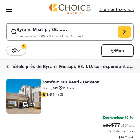
Chargement terminé
Passer à Contenu Principal
Connectez-vous
Byram, Misisipi, EE. UU.
Modifiez la recherche pour Byram, Misisipi, EE. UU.. Date d’arrivée ao
aoû 08 - aoû 09
•
1 chambre, 1 client
1
Map
Trier et filtrer
1 filtre actuellement sélectionné
3 hôtels près de Byram, Misisipi, EE. UU. correspondant à vos filtres
Comfort Inn Pearl-Jackson
Comfort Inn Pearl-Jackson
Pearl
,
MS
15.1 km
3.64 étoiles. Bien. 1470 commentaires
3.6
(
1 470
)
29
Économiser 10 %
$77
Tarif barré :
Tarif réduit :
$85
USD
/nuit
Tarif de membre
Afficher les d
$86
Total