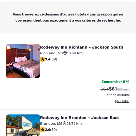
Vous trouverez ci-dessous d'autres hôtels dans la région qui ne
correspondent pas exactement à vos critères de recherche.
Rodeway Inn Richland - Jackson South
Rodeway Inn Richland - Jackson So
Richland
,
MS
10.66 km
3.44 étoiles. Bien. 39 commentaires
3.4
(
39
)
14
Économiser 5 %
$61
Tarif barré :
Tarif réduit :
$64
USD
/nuit
Tarif de membre
Afficher les d
$68
Total
Rodeway Inn Brandon - Jackson East
Rodeway Inn Brandon - Jackson Ea
Brandon
,
MS
26.71 km
3.56 étoiles. Bien. 89 commentaires
3.6
(
89
)