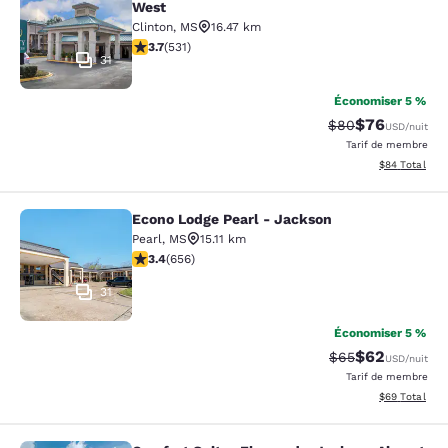
West
Clinton
,
MS
16.47 km
3.72 étoiles. Bien. 531 commentaires
3.7
(
531
)
31
Économiser 5 %
$76
Tarif barré :
Tarif réduit :
$80
USD
/nuit
Tarif de membre
Afficher les d
$84
Total
Econo Lodge Pearl - Jackson
Econo Lodge Pearl - Jackson
Pearl
,
MS
15.11 km
3.36 étoiles. Bien. 656 commentaires
3.4
(
656
)
31
Économiser 5 %
$62
Tarif barré :
Tarif réduit :
$65
USD
/nuit
Tarif de membre
Afficher les d
$69
Total