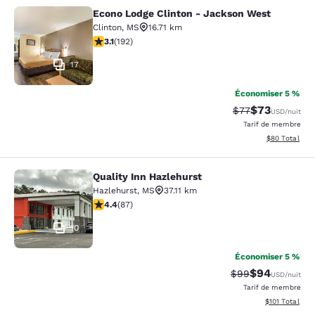
Econo Lodge Clinton - Jackson West
Econo Lodge Clinton - Jackson Wes
Clinton
,
MS
16.71 km
3.14 étoiles. Bien. 192 commentaires
3.1
(
192
)
17
Économiser 5 %
$73
Tarif barré :
Tarif réduit :
$77
USD
/nuit
Tarif de membre
Afficher les d
$80
Total
Quality Inn Hazlehurst
Quality Inn Hazlehurst
Hazlehurst
,
MS
37.11 km
4.4 étoiles. Excellent. 87 commentaires
4.4
(
87
)
10
Économiser 5 %
$94
Tarif barré :
Tarif réduit :
$99
USD
/nuit
Tarif de membre
Afficher les d
$101
Total