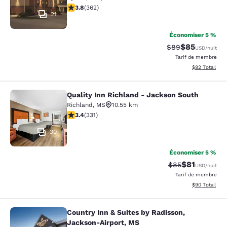
3.76 étoiles. Bien. 362 commentaires
3.8
(
362
)
21
Économiser 5 %
$85
Tarif barré :
Tarif réduit :
$89
USD
/nuit
Tarif de membre
Afficher les d
$92
Total
Quality Inn Richland - Jackson South
Quality Inn Richland - Jackson Sou
Richland
,
MS
10.55 km
3.4 étoiles. Bien. 331 commentaires
3.4
(
331
)
30
Économiser 5 %
$81
Tarif barré :
Tarif réduit :
$85
USD
/nuit
Tarif de membre
Afficher les d
$90
Total
Country Inn & Suites by Radisson,
Country Inn & Suites by Radisson, 
Jackson-Airport, MS