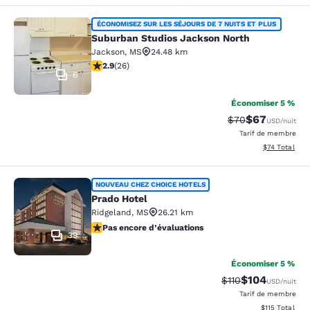
Suburban Studios Jackson North
ÉCONOMISEZ SUR LES SÉJOURS DE 7 NUITS ET PLUS
Suburban Studios Jackson North
Jackson
,
MS
24.48 km
2.85 étoiles. Moyen. 26 commentaires
2.9
(
26
)
6
Économiser 5 %
$67
Tarif barré :
Tarif réduit :
$70
USD
/nuit
Tarif de membre
Afficher les d
$74
Total
Prado Hotel
NOUVEAU CHEZ CHOICE HOTELS
Prado Hotel
Ridgeland
,
MS
26.21 km
Pas encore d’évaluations
Pas encore d’évaluations
39
Économiser 5 %
$104
Tarif barré :
Tarif réduit :
$110
USD
/nuit
Tarif de membre
Afficher les d
$115
Total