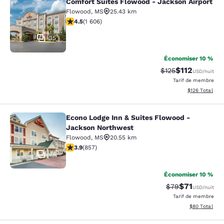
Comfort Suites Flowood - Jackson Airport
Comfort Suites Flowood - Jackson A
Flowood
,
MS
25.43 km
4.49 étoiles. Excellent. 1606 commentaires
4.5
(
1 606
)
35
Économiser 10 %
$112
Tarif barré :
Tarif réduit :
$125
USD
/nuit
Tarif de membre
Afficher les dé
$126
Total
Econo Lodge Inn & Suites Flowood -
Econo Lodge Inn & Suites Flowood 
Jackson Northwest
Flowood
,
MS
20.55 km
3.94 étoiles. Bien. 857 commentaires
3.9
(
857
)
34
Économiser 10 %
$71
Tarif barré :
Tarif réduit :
$79
USD
/nuit
Tarif de membre
Afficher les d
$80
Total