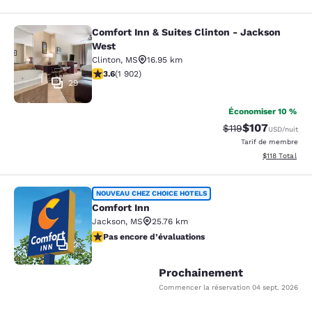
Comfort Inn & Suites Clinton - Jackson
Comfort Inn & Suites Clinton - Jac
West
Clinton
,
MS
16.95 km
3.58 étoiles. Bien. 1902 commentaires
3.6
(
1 902
)
29
Économiser 10 %
$107
Tarif barré :
Tarif réduit :
$119
USD
/nuit
Tarif de membre
Afficher les d
$118
Total
Comfort Inn
NOUVEAU CHEZ CHOICE HOTELS
Comfort Inn
Jackson
,
MS
25.76 km
Pas encore d’évaluations
Pas encore d’évaluations
2
Prochainement
Commencer la réservation
04 sept. 2026