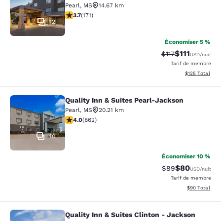
Pearl
,
MS
14.67 km
3.68 étoiles. Bien. 171 commentaires
3.7
(
171
)
12
Économiser 5 %
$111
Tarif barré :
Tarif réduit :
$117
USD
/nuit
Tarif de membre
Afficher les dé
$125
Total
Quality Inn & Suites Pearl-Jackson
Quality Inn & Suites Pearl-Jackson
Pearl
,
MS
20.21 km
4.02 étoiles. Très bon. 862 commentaires
4.0
(
862
)
40
Économiser 10 %
$80
Tarif barré :
Tarif réduit :
$89
USD
/nuit
Tarif de membre
Afficher les d
$90
Total
Quality Inn & Suites Clinton - Jackson
Quality Inn & Suites Clinton - Jack