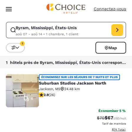
Chargement terminé
Passer à Contenu Principal
Connectez-vous
Byram, Mississippi, États-Unis
Modifiez la recherche pour Byram, Mississippi, États-Unis. Date d’arri
aoû 07 - aoû 14
•
1 chambre, 1 client
1
Map
Trier et filtrer
1 filtre actuellement sélectionné
1 hôtels près de Byram, Mississippi, États-Unis correspondant à vos filtres
Suburban Studios Jackson North
ÉCONOMISEZ SUR LES SÉJOURS DE 7 NUITS ET PLUS
Suburban Studios Jackson North
Jackson
,
MS
24.48 km
2.85 étoiles. Moyen. 26 commentaires
2.9
(
26
)
6
Économiser 5 %
$67
Tarif barré :
Tarif réduit :
$70
USD
/nuit
Tarif de membre
Afficher les d
$74
Total