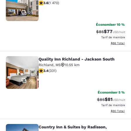
3.64 étoiles. Bien. 1470 commentaires
3.6
(
1 470
)
29
Économiser 10 %
$77
Tarif barré :
Tarif réduit :
$85
USD
/nuit
Tarif de membre
Afficher les d
$86
Total
Quality Inn Richland - Jackson South
Quality Inn Richland - Jackson Sou
Richland
,
MS
10.55 km
3.4 étoiles. Bien. 331 commentaires
3.4
(
331
)
30
Économiser 5 %
$81
Tarif barré :
Tarif réduit :
$85
USD
/nuit
Tarif de membre
Afficher les d
$90
Total
Country Inn & Suites by Radisson,
Country Inn & Suites by Radisson, 