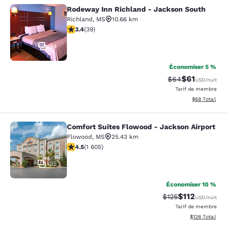
Rodeway Inn Richland - Jackson South
Rodeway Inn Richland - Jackson So
Richland
,
MS
10.66 km
3.44 étoiles. Bien. 39 commentaires
3.4
(
39
)
14
Économiser 5 %
$61
Tarif barré :
Tarif réduit :
$64
USD
/nuit
Tarif de membre
Afficher les d
$68
Total
Comfort Suites Flowood - Jackson Airport
Comfort Suites Flowood - Jackson A
Flowood
,
MS
25.43 km
4.49 étoiles. Excellent. 1605 commentaires
4.5
(
1 605
)
35
Économiser 10 %
$112
Tarif barré :
Tarif réduit :
$125
USD
/nuit
Tarif de membre
Afficher les dé
$126
Total