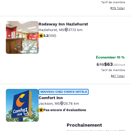
Tarif de membre
Afficher les d
$115
Total
Rodeway Inn Hazlehurst
Rodeway Inn Hazlehurst
Hazlehurst
,
MS
37.12 km
3.17 étoiles. Bien. 100 commentaires
3.2
(
100
)
17
Économiser 10 %
$63
Tarif barré :
Tarif réduit :
$70
USD
/nuit
Tarif de membre
Afficher les d
$67
Total
Comfort Inn
NOUVEAU CHEZ CHOICE HOTELS
Comfort Inn
Jackson
,
MS
25.76 km
Pas encore d’évaluations
Pas encore d’évaluations
2
Prochainement