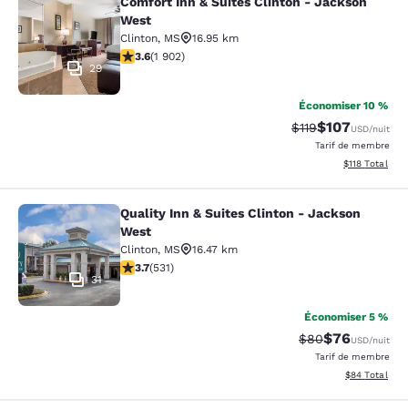
Comfort Inn & Suites Clinton - Jackson
Comfort Inn & Suites Clinton - Jac
West
Clinton
,
MS
16.95 km
3.58 étoiles. Bien. 1902 commentaires
3.6
(
1 902
)
29
Économiser 10 %
$107
Tarif barré :
Tarif réduit :
$119
USD
/nuit
Tarif de membre
Afficher les d
$118
Total
Quality Inn & Suites Clinton - Jackson
Quality Inn & Suites Clinton - Jack
West
Clinton
,
MS
16.47 km
3.72 étoiles. Bien. 531 commentaires
3.7
(
531
)
31
Économiser 5 %
$76
Tarif barré :
Tarif réduit :
$80
USD
/nuit
Tarif de membre
Afficher les d
$84
Total