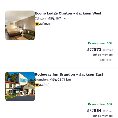
Econo Lodge Clinton - Jackson West
Econo Lodge Clinton - Jackson Wes
Clinton
,
MS
16.71 km
3.14 étoiles. Bien. 192 commentaires
3.1
(
192
)
17
Économiser 5 %
$73
Tarif barré :
Tarif réduit :
$77
USD
/nuit
Tarif de membre
Afficher les d
$80
Total
Rodeway Inn Brandon - Jackson East
Rodeway Inn Brandon - Jackson Ea
Brandon
,
MS
26.71 km
3.56 étoiles. Bien. 89 commentaires
3.6
(
89
)
28
Économiser 5 %
$54
Tarif barré :
Tarif réduit :
$57
USD
/nuit
Tarif de membre