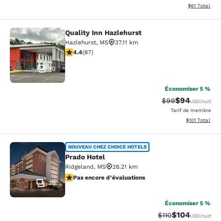
Afficher les d
$61
Total
Quality Inn Hazlehurst
Quality Inn Hazlehurst
Hazlehurst
,
MS
37.11 km
4.4 étoiles. Excellent. 87 commentaires
4.4
(
87
)
10
Économiser 5 %
$94
Tarif barré :
Tarif réduit :
$99
USD
/nuit
Tarif de membre
Afficher les d
$101
Total
Prado Hotel
NOUVEAU CHEZ CHOICE HOTELS
Prado Hotel
Ridgeland
,
MS
26.21 km
Pas encore d’évaluations
Pas encore d’évaluations
39
Économiser 5 %
$104
Tarif barré :
Tarif réduit :
$110
USD
/nuit