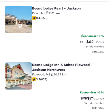
Econo Lodge Pearl - Jackson
Econo Lodge Pearl - Jackson
Pearl
,
MS
15.11 km
3.36 étoiles. Bien. 655 commentaires
3.4
(
655
)
31
Économiser 5 %
$62
Tarif barré :
Tarif réduit :
$65
USD
/nuit
Tarif de membre
Afficher les d
$69
Total
Econo Lodge Inn & Suites Flowood -
Econo Lodge Inn & Suites Flowood 
Jackson Northwest
Flowood
,
MS
20.55 km
3.94 étoiles. Bien. 857 commentaires
3.9
(
857
)
34
Économiser 10 %
$71
Tarif barré :
Tarif réduit :
$79
USD
/nuit
Tarif de membre
Afficher les d
$80
Total