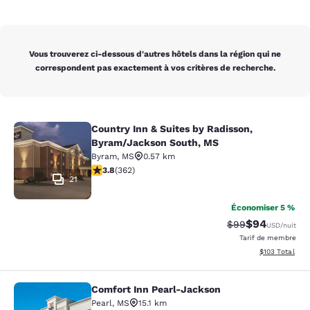
Vous trouverez ci-dessous d'autres hôtels dans la région qui ne
correspondent pas exactement à vos critères de recherche.
Country Inn & Suites by Radisson,
Country Inn & Suites by Radisson, 
Byram/Jackson South, MS
Byram
,
MS
0.57 km
3.76 étoiles. Bien. 362 commentaires
3.8
(
362
)
21
Économiser 5 %
$94
Tarif barré :
Tarif réduit :
$99
USD
/nuit
Tarif de membre
Afficher les dé
$103
Total
Comfort Inn Pearl-Jackson
Comfort Inn Pearl-Jackson
Pearl
,
MS
15.1 km