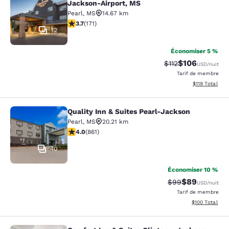
Jackson-Airport, MS
Pearl
,
MS
14.67 km
3.68 étoiles. Bien. 171 commentaires
3.7
(
171
)
12
Économiser 5 %
$106
Tarif barré :
Tarif réduit :
$112
USD
/nuit
Tarif de membre
Afficher les d
$119
Total
Quality Inn & Suites Pearl-Jackson
Quality Inn & Suites Pearl-Jackson
Pearl
,
MS
20.21 km
4.02 étoiles. Très bon. 861 commentaires
4.0
(
861
)
40
Économiser 10 %
$89
Tarif barré :
Tarif réduit :
$99
USD
/nuit
Tarif de membre
Afficher les dé
$100
Total