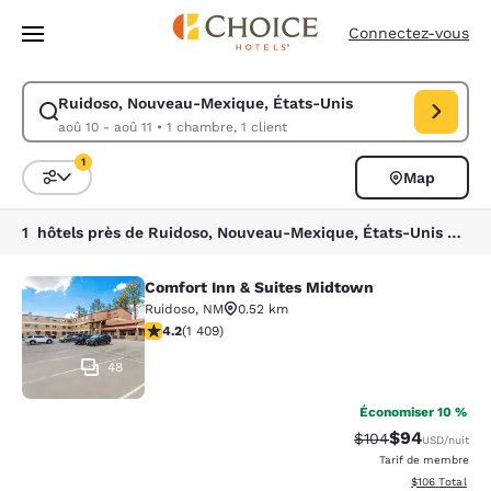
Chargement terminé
Passer à Contenu Principal
Connectez-vous
Ruidoso, Nouveau-Mexique, États-Unis
Modifiez la recherche pour Ruidoso, Nouveau-Mexique, États-Unis. Date
aoû 10 - aoû 11
•
1 chambre, 1 client
1
Map
Trier et filtrer
1 filtre actuellement sélectionné
1 hôtels près de Ruidoso, Nouveau-Mexique, États-Unis correspondant à vos filtres
Comfort Inn & Suites Midtown
Comfort Inn & Suites Midtown
Ruidoso
,
NM
0.52 km
4.23 étoiles. Excellent. 1409 commentaires
4.2
(
1 409
)
48
Économiser 10 %
$94
Tarif barré :
Tarif réduit :
$104
USD
/nuit
Tarif de membre
Afficher les dé
$106
Total