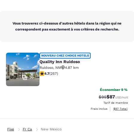
Vous trouverez ci-dessous d'autres hôtels dans la région qui ne
correspondent pas exactement à vos critères de recherche.
Quality Inn Ruidoso
NOUVEAU CHEZ CHOICE HOTELS
Quality Inn Ruidoso
Ruidoso
,
NM
4.87 km
4.74 étoiles. Exceptionnel. 257 commentaires
4.7
(
257
)
30
Économiser 9 %
$87
Tarif barré :
Tarif réduit :
$95
USD
/nuit
Tarif de membre
Afficher les d
Frais inclus
$97
Total
Fixe
Fr Ca
New Mexico