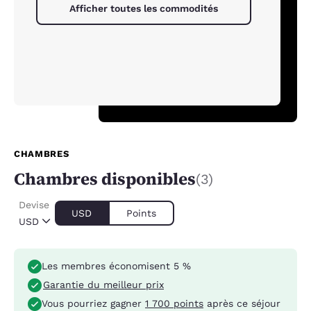
Afficher toutes les commodités
CHAMBRES
Chambres disponibles
(3)
Devise
USD
Points
USD
Les membres économisent 5 %
Garantie du meilleur prix
Vous pourriez gagner
1 700 points
après ce séjour