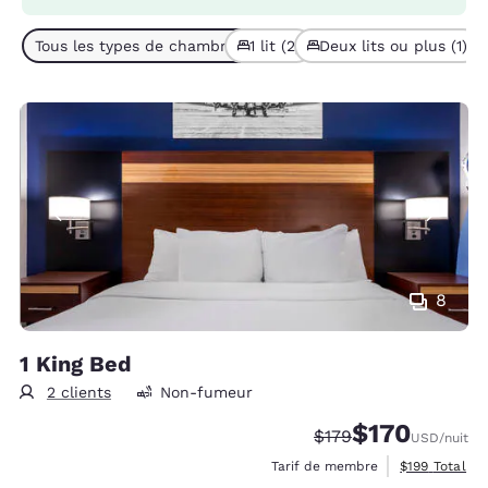
Tous les types de chambres (3)
1 lit (2)
Deux lits ou plus (1)
8
1 King Bed
2 clients
Non-fumeur
$170
Tarif barré :
Tarif réduit :
$179
USD
/nuit
Afficher les d
Tarif de membre
$199
Total