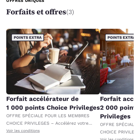
OFFRES UNIQUES
Forfaits et offres
(3)
POINTS EXTRA
POINTS EXTRA
Forfait accélérateur de
Forfait accé
1 000 points Choice Privileges
2 000 points
Privileges
OFFRE SPÉCIALE POUR LES MEMBRES
CHOICE PRIVILEGES – Accélérez votre
OFFRE SPÉCIALE
progression vers des récompenses en
Voir les conditions
CHOICE PRIVILEGE
recevant 1 000 points supplémentaires par
progression vers 
Voir les conditions