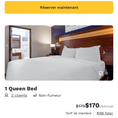
Réserver maintenant
8
1 Queen Bed
2 clients
Non-fumeur
$170
Tarif barré :
Tarif réduit :
$179
USD
/nuit
Afficher les d
Tarif de membre
$199
Total