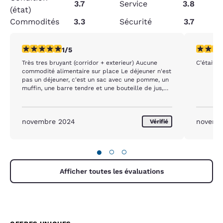
3.7
Service
3.8
(état)
Commodités
3.3
Sécurité
3.7
1 étoile. Moyen. 1 commentaire
5 étoiles
1/5
Très tres bruyant (corridor + exterieur) Aucune
C’était b
commodité alimentaire sur place Le déjeuner n'est
pas un déjeuner, c'est un sac avec une pomme, un
muffin, une barre tendre et une bouteille de jus,
même chose tout les jours.
novembre 2024
novemb
Vérifié
●
○
○
Afficher toutes les évaluations