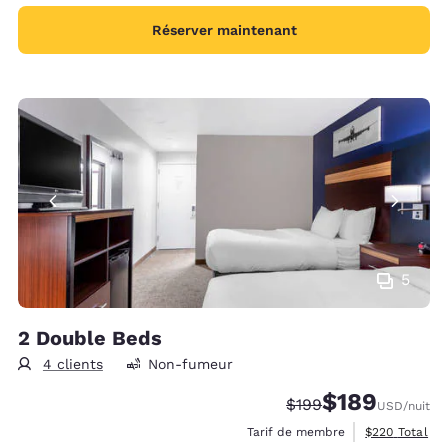
Réserver maintenant
5
2 Double Beds
4 clients
Non-fumeur
$189
Tarif barré :
Tarif réduit :
$199
USD
/nuit
Afficher les d
Tarif de membre
$220
Total