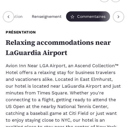
résentation
Renseignement
Commentaires
Forfai
PRÉSENTATION
Relaxing accommodations near
LaGuardia Airport
Avion Inn Near LGA Airport, an Ascend Collection™
Hotel offers a relaxing stay for business travelers
and vacationers alike. Located in East Elmhurst,
our hotel is located near LaGuardia Airport and just
minutes from Times Square. Whether you're
connecting to a flight, getting ready to attend the
US Open at the nearby National Tennis Center,
catching a baseball game at Citi Field or just want
to enjoy staying close to NYC, our hotel is an
exciting place to stay near the center of New York