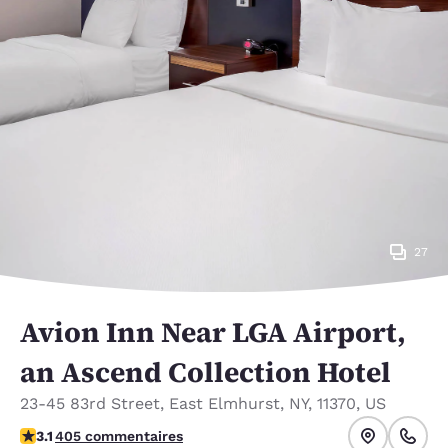
27
Avion Inn Near LGA Airport,
an Ascend Collection Hotel
23-45 83rd Street
,
East Elmhurst
,
NY
,
11370
,
US
3.14 étoiles. Bien.
3.1
405 commentaires