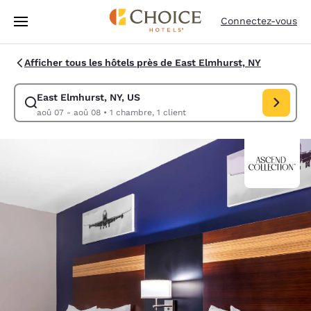
Chargement terminé
Passer à Contenu Principal
Connectez-vous
Afficher tous les hôtels près de East Elmhurst, NY
East Elmhurst, NY, US
Modifiez la recherche pour East Elmhurst, NY, US. Date d’arrivée aoû 
aoû 07 - aoû 08
•
1 chambre, 1 client