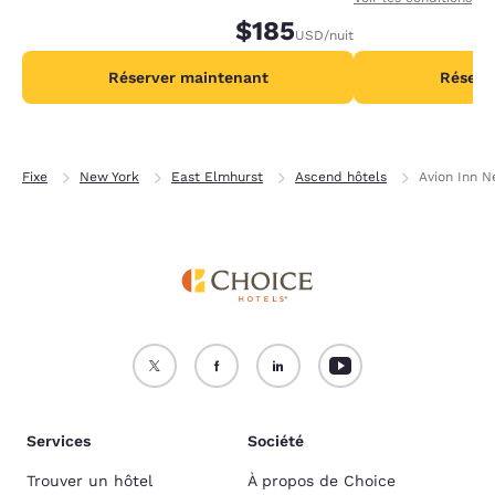
nuit.
$185
recevant 2 000 po
USD
/nuit
par nuit.
Réserver maintenant
Réserv
Fixe
New York
East Elmhurst
Ascend hôtels
Avion Inn N
Services
Société
Trouver un hôtel
À propos de Choice