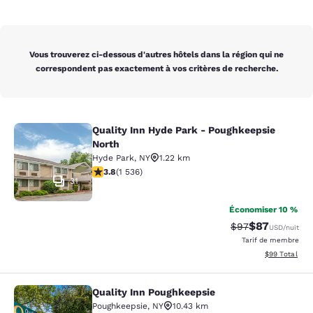
Vous trouverez ci-dessous d'autres hôtels dans la région qui ne
correspondent pas exactement à vos critères de recherche.
Quality Inn Hyde Park - Poughkeepsie
Quality Inn Hyde Park - Poughkeeps
North
Hyde Park
,
NY
1.22 km
3.82 étoiles. Bien. 1536 commentaires
3.8
(
1 536
)
31
Économiser 10 %
$87
Tarif barré :
Tarif réduit :
$97
USD
/nuit
Tarif de membre
Afficher les d
$99
Total
Quality Inn Poughkeepsie
Quality Inn Poughkeepsie
Poughkeepsie
,
NY
10.43 km