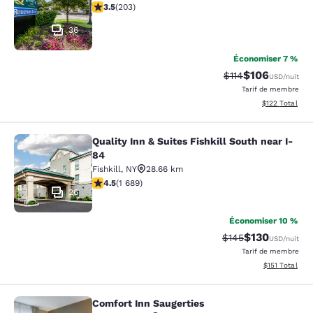
3.45 étoiles. Bien. 203 commentaires
3.5
(
203
)
36
Économiser 7 %
$106
Tarif barré :
Tarif réduit :
$114
USD
/nuit
Tarif de membre
Afficher les dé
$122
Total
Quality Inn & Suites Fishkill South near I-
Quality Inn & Suites Fishkill South 
84
Fishkill
,
NY
28.66 km
4.47 étoiles. Excellent. 1689 commentaires
4.5
(
1 689
)
26
Économiser 10 %
$130
Tarif barré :
Tarif réduit :
$145
USD
/nuit
Tarif de membre
Afficher les d
$151
Total
Comfort Inn Saugerties
Comfort Inn Saugerties