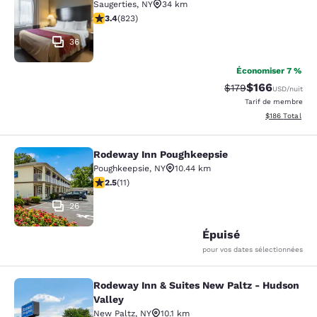
Saugerties
,
NY
34 km
3.43 étoiles. Bien. 823 commentaires
3.4
(
823
)
36
Économiser 7 %
$166
Tarif barré :
Tarif réduit :
$179
USD
/nuit
Tarif de membre
Afficher les dé
$186
Total
Rodeway Inn Poughkeepsie
Rodeway Inn Poughkeepsie
Poughkeepsie
,
NY
10.44 km
2.45 étoiles. Moyen. 11 commentaires
2.5
(
11
)
26
Épuisé
pour vos dates sélectionnées
Rodeway Inn & Suites New Paltz - Hudson
Rodeway Inn & Suites New Paltz - H
Valley
New Paltz
,
NY
10.1 km