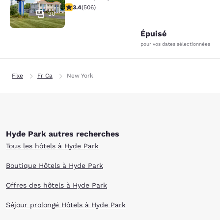
3.42 étoiles. Bien. 506 commentaires
3.4
(
506
)
30
Épuisé
pour vos dates sélectionnées
Fixe
Fr Ca
New York
Hyde Park autres recherches
Tous les hôtels à Hyde Park
Boutique Hôtels à Hyde Park
Offres des hôtels à Hyde Park
Séjour prolongé Hôtels à Hyde Park