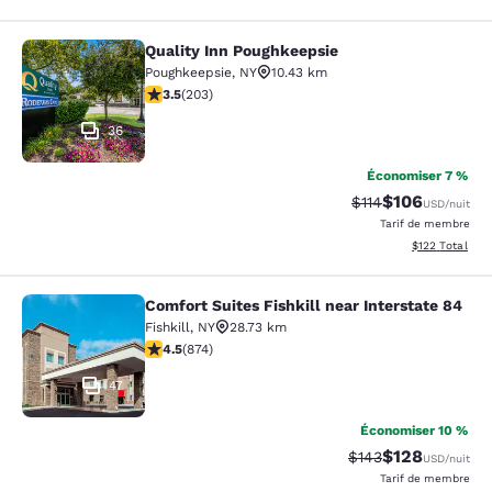
Quality Inn Poughkeepsie
Quality Inn Poughkeepsie
Poughkeepsie
,
NY
10.43 km
3.45 étoiles. Bien. 203 commentaires
3.5
(
203
)
36
Économiser 7 %
$106
Tarif barré :
Tarif réduit :
$114
USD
/nuit
Tarif de membre
Afficher les dé
$122
Total
Comfort Suites Fishkill near Interstate 84
Comfort Suites Fishkill near Interst
Fishkill
,
NY
28.73 km
4.46 étoiles. Excellent. 874 commentaires
4.5
(
874
)
47
Économiser 10 %
$128
Tarif barré :
Tarif réduit :
$143
USD
/nuit
Tarif de membre