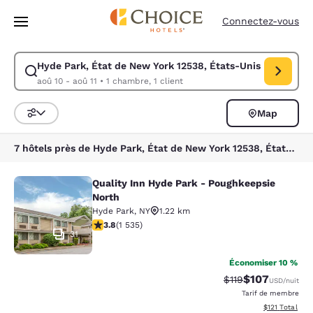
Chargement terminé
Passer à Contenu Principal
Connectez-vous
Hyde Park, État de New York 12538, États-Unis
Modifiez la recherche pour Hyde Park, État de New York 12538, États-U
aoû 10 - aoû 11
•
1 chambre, 1 client
Map
Trier et filtrer
7 hôtels près de Hyde Park, État de New York 12538, États-Unis
Quality Inn Hyde Park - Poughkeepsie
Quality Inn Hyde Park - Poughkeeps
North
Hyde Park
,
NY
1.22 km
3.82 étoiles. Bien. 1535 commentaires
3.8
(
1 535
)
31
Économiser 10 %
$107
Tarif barré :
Tarif réduit :
$119
USD
/nuit
Tarif de membre
Afficher les d
$121
Total