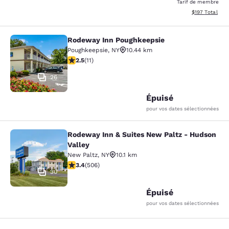
Tarif de membre
Afficher les dé
$197
Total
Rodeway Inn Poughkeepsie
Rodeway Inn Poughkeepsie
Poughkeepsie
,
NY
10.44 km
2.45 étoiles. Moyen. 11 commentaires
2.5
(
11
)
26
Épuisé
pour vos dates sélectionnées
Rodeway Inn & Suites New Paltz - Hudson
Rodeway Inn & Suites New Paltz - H
Valley
New Paltz
,
NY
10.1 km
3.42 étoiles. Bien. 506 commentaires
3.4
(
506
)
30
Épuisé
pour vos dates sélectionnées