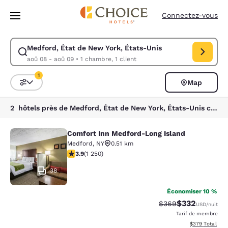
Chargement terminé
Passer à Contenu Principal
Connectez-vous
Medford, État de New York, États-Unis
Modifiez la recherche pour Medford, État de New York, États-Unis. Dat
aoû 08 - aoû 09
•
1 chambre, 1 client
1
Map
Trier et filtrer
1 filtre actuellement sélectionné
2 hôtels près de Medford, État de New York, États-Unis correspondant à vos filtres
Comfort Inn Medford-Long Island
Comfort Inn Medford-Long Island
Medford
,
NY
0.51 km
3.94 étoiles. Bien. 1250 commentaires
3.9
(
1 250
)
38
Économiser 10 %
$332
Tarif barré :
Tarif réduit :
$369
USD
/nuit
Tarif de membre
Afficher les dé
$379
Total