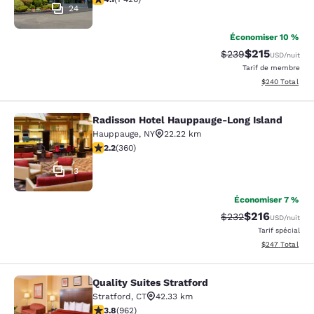
24
Économiser 10 %
$215
Tarif barré :
Tarif réduit :
$239
USD
/nuit
Tarif de membre
Afficher les dé
$240
Total
Radisson Hotel Hauppauge-Long Island
Radisson Hotel Hauppauge-Long Isl
Hauppauge
,
NY
22.22 km
2.21 étoiles. Moyen. 360 commentaires
2.2
(
360
)
13
Économiser 7 %
$216
Tarif barré :
Tarif réduit :
$232
USD
/nuit
Tarif spécial
Afficher les dé
$247
Total
Quality Suites Stratford
Quality Suites Stratford
Stratford
,
CT
42.33 km
3.77 étoiles. Bien. 962 commentaires
3.8
(
962
)