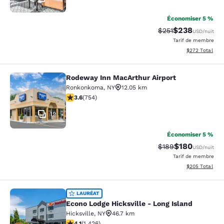
Économiser 5 %
$238
Tarif barré :
Tarif réduit :
$251
USD
/nuit
Tarif de membre
Afficher les dé
$272
Total
Rodeway Inn MacArthur Airport
Rodeway Inn MacArthur Airport
Ronkonkoma
,
NY
12.05 km
3.58 étoiles. Bien. 754 commentaires
3.6
(
754
)
19
Économiser 5 %
$180
Tarif barré :
Tarif réduit :
$189
USD
/nuit
Tarif de membre
Afficher les dé
$205
Total
Econo Lodge Hicksville - Long Islan
LAURÉAT
Econo Lodge Hicksville - Long Island
Hicksville
,
NY
46.7 km
4.06 étoiles. Très bon. 1426 commentaires
4.1
(
1 426
)