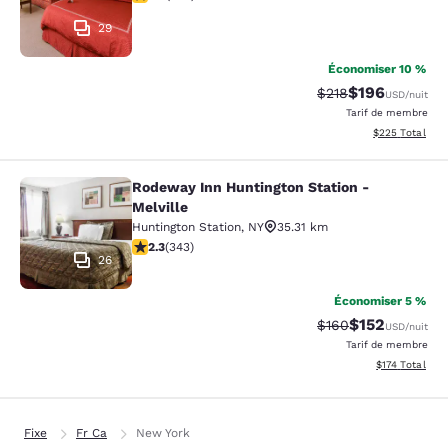
29
Économiser 10 %
$196
Tarif barré :
Tarif réduit :
$218
USD
/nuit
Tarif de membre
Afficher les dé
$225
Total
Rodeway Inn Huntington Station -
Rodeway Inn Huntington Station - M
Melville
Huntington Station
,
NY
35.31 km
2.25 étoiles. Moyen. 343 commentaires
2.3
(
343
)
26
Économiser 5 %
$152
Tarif barré :
Tarif réduit :
$160
USD
/nuit
Tarif de membre
Afficher les dé
$174
Total
Fixe
Fr Ca
New York