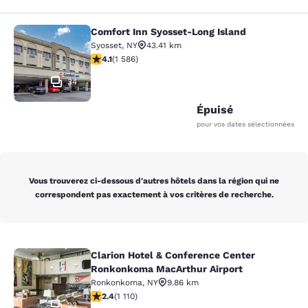
Comfort Inn Syosset-Long Island
Comfort Inn Syosset-Long Island
Syosset
,
NY
43.41 km
4.11 étoiles. Très bon. 1586 commentaires
4.1
(
1 586
)
34
Épuisé
pour vos dates sélectionnées
Vous trouverez ci-dessous d'autres hôtels dans la région qui ne
correspondent pas exactement à vos critères de recherche.
Clarion Hotel & Conference Center
Clarion Hotel & Conference Center
Ronkonkoma MacArthur Airport
Ronkonkoma
,
NY
9.86 km
2.4 étoiles. Moyen. 1110 commentaires
2.4
(
1 110
)
23