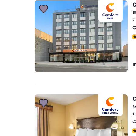
Canada
C
Français
1
Europe
7
Deutschla
Deutsch
4
Spain
English
I
Ireland
English
United Ki
English
C
Asie-Pacifique
6
1
Australia
English
3