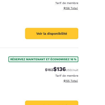
Tarif de membre
Afficher les détails totaux es
$156
Total
Voir la disponibilité
RÉSERVEZ MAINTENANT ET ÉCONOMISEZ 16 %
$136
Tarif barré :
Tarif réduit :
$162
USD
/nuit
Tarif de membre
Afficher les détails totaux es
$155
Total