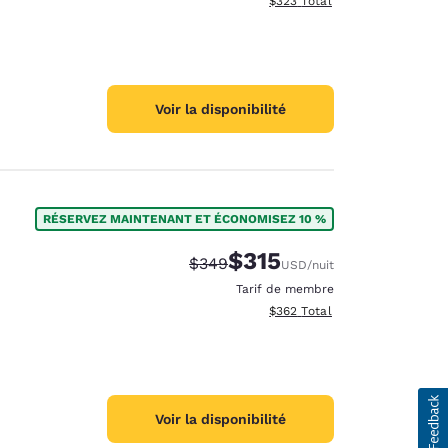
$323
Total
Voir la disponibilité
RÉSERVEZ MAINTENANT ET ÉCONOMISEZ 10 %
$315
Tarif barré :
Tarif réduit :
$349
USD
/nuit
Tarif de membre
Afficher les détails totaux est
$362
Total
Voir la disponibilité