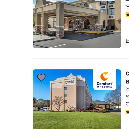
3
I
C
B
2
4
3