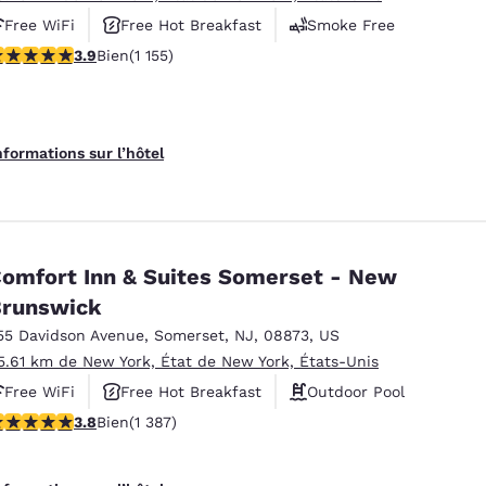
Free WiFi
Free Hot Breakfast
Smoke Free
.91 étoiles. Bien. 1155 commentaires
3.9
Bien
(1 155)
nformations sur l’hôtel
omfort Inn & Suites Somerset - New
runswick
55 Davidson Avenue
,
Somerset
,
NJ
,
08873
,
US
5.61 km de New York, État de New York, États-Unis
Free WiFi
Free Hot Breakfast
Outdoor Pool
.81 étoiles. Bien. 1387 commentaires
3.8
Bien
(1 387)