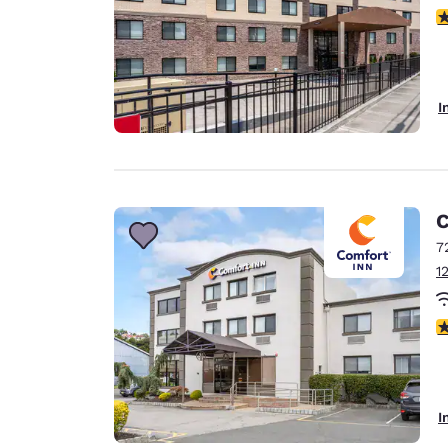
3
I
C
7
1
4
I