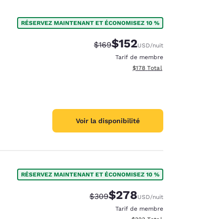
RÉSERVEZ MAINTENANT ET ÉCONOMISEZ 10 %
$152
Tarif barré :
Tarif réduit :
$169
USD
/nuit
Tarif de membre
Afficher les détails totaux es
$178
Total
Voir la disponibilité
RÉSERVEZ MAINTENANT ET ÉCONOMISEZ 10 %
$278
Tarif barré :
Tarif réduit :
$309
USD
/nuit
Tarif de membre
Afficher les détails totaux est