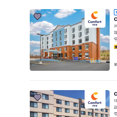
C
3
1
3
I
C
1
2