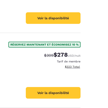
Voir la disponibilité
RÉSERVEZ MAINTENANT ET ÉCONOMISEZ 10 %
$278
Tarif barré :
Tarif réduit :
$309
USD
/nuit
Tarif de membre
Afficher les détails totaux est
$323
Total
Voir la disponibilité