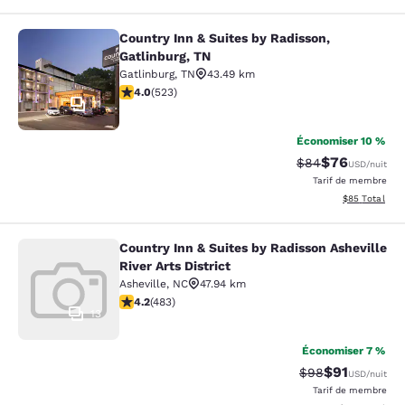
Country Inn & Suites by Radisson,
Country Inn & Suites by Radisson, G
Gatlinburg, TN
Gatlinburg
,
TN
43.49 km
3.99 étoiles. Bien. 523 commentaires
4.0
(
523
)
11
Économiser 10 %
$76
Tarif barré :
Tarif réduit :
$84
USD
/nuit
Tarif de membre
Afficher les d
$85
Total
Country Inn & Suites by Radisson Asheville
Country Inn & Suites by Radisson Ash
River Arts District
Asheville
,
NC
47.94 km
4.23 étoiles. Excellent. 483 commentaires
4.2
(
483
)
13
Économiser 7 %
$91
Tarif barré :
Tarif réduit :
$98
USD
/nuit
Tarif de membre