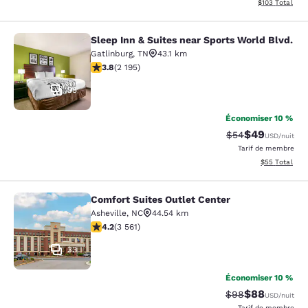
Afficher les dé
$103
Total
Sleep Inn & Suites near Sports World Blvd.
Sleep Inn & Suites near Sports Worl
Gatlinburg
,
TN
43.1 km
3.75 étoiles. Bien. 2195 commentaires
3.8
(
2 195
)
35
Économiser 10 %
$49
Tarif barré :
Tarif réduit :
$54
USD
/nuit
Tarif de membre
Afficher les d
$55
Total
Comfort Suites Outlet Center
Comfort Suites Outlet Center
Asheville
,
NC
44.54 km
4.24 étoiles. Excellent. 3561 commentaires
4.2
(
3 561
)
33
Économiser 10 %
$88
Tarif barré :
Tarif réduit :
$98
USD
/nuit
Tarif de membre