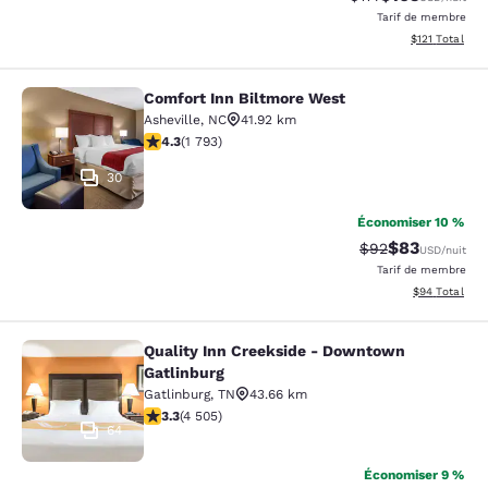
Tarif de membre
Afficher les d
$121
Total
Comfort Inn Biltmore West
Comfort Inn Biltmore West
Asheville
,
NC
41.92 km
4.3 étoiles. Excellent. 1793 commentaires
4.3
(
1 793
)
30
Économiser 10 %
$83
Tarif barré :
Tarif réduit :
$92
USD
/nuit
Tarif de membre
Afficher les d
$94
Total
Quality Inn Creekside - Downtown
Quality Inn Creekside - Downtown G
Gatlinburg
Gatlinburg
,
TN
43.66 km
3.26 étoiles. Bien. 4505 commentaires
3.3
(
4 505
)
64
Économiser 9 %