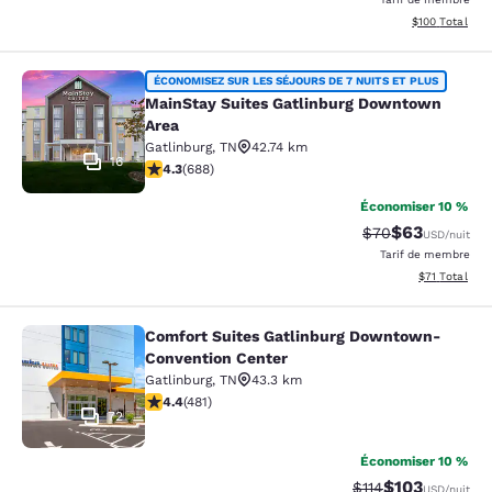
Afficher les dé
$100
Total
MainStay Suites Gatlinburg Downto
ÉCONOMISEZ SUR LES SÉJOURS DE 7 NUITS ET PLUS
MainStay Suites Gatlinburg Downtown
Area
Gatlinburg
,
TN
42.74 km
16
4.27 étoiles. Excellent. 688 commentaires
4.3
(
688
)
Économiser 10 %
$63
Tarif barré :
Tarif réduit :
$70
USD
/nuit
Tarif de membre
Afficher les d
$71
Total
Comfort Suites Gatlinburg Downtown-
Comfort Suites Gatlinburg Downto
Convention Center
Gatlinburg
,
TN
43.3 km
4.36 étoiles. Excellent. 481 commentaires
4.4
(
481
)
72
Économiser 10 %
$103
Tarif barré :
Tarif réduit :
$114
USD
/nuit