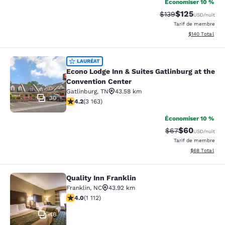
Économiser 10 %
$125
Tarif barré :
Tarif réduit :
$139
USD
/nuit
Tarif de membre
Afficher les dé
$140
Total
Econo Lodge Inn & Suites Gatlinburg
LAURÉAT
Econo Lodge Inn & Suites Gatlinburg at the
Convention Center
Gatlinburg
,
TN
43.58 km
30
4.19 étoiles. Très bon. 3163 commentaires
4.2
(
3 163
)
Économiser 10 %
$60
Tarif barré :
Tarif réduit :
$67
USD
/nuit
Tarif de membre
Afficher les d
$68
Total
Quality Inn Franklin
Quality Inn Franklin
Franklin
,
NC
43.92 km
4.02 étoiles. Très bon. 1112 commentaires
4.0
(
1 112
)
16