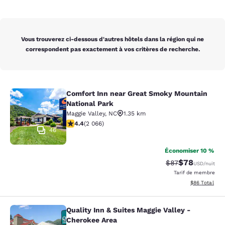
Vous trouverez ci-dessous d'autres hôtels dans la région qui ne
correspondent pas exactement à vos critères de recherche.
Comfort Inn near Great Smoky Mountain
Comfort Inn near Great Smoky Moun
National Park
Maggie Valley
,
NC
1.35 km
4.36 étoiles. Excellent. 2066 commentaires
4.4
(
2 066
)
46
Économiser 10 %
$78
Tarif barré :
Tarif réduit :
$87
USD
/nuit
Tarif de membre
Afficher les d
$86
Total
Quality Inn & Suites Maggie Valley -
Quality Inn & Suites Maggie Valley 
Cherokee Area