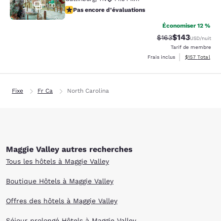
100
Pas encore d’évaluations
Pas encore d’évaluations
Économiser 12 %
$143
Tarif barré :
Tarif réduit :
$163
USD
/nuit
Tarif de membre
Afficher les dé
Frais inclus
$157
Total
Fixe
Fr Ca
North Carolina
Maggie Valley autres recherches
Tous les hôtels à Maggie Valley
Boutique Hôtels à Maggie Valley
Offres des hôtels à Maggie Valley
Séjour prolongé Hôtels à Maggie Valley