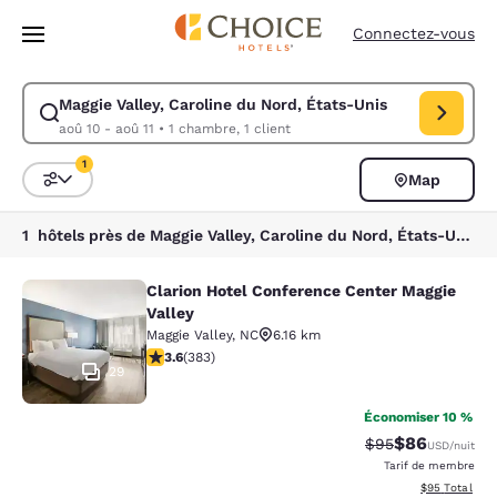
Chargement terminé
Passer à Contenu Principal
Connectez-vous
Maggie Valley, Caroline du Nord, États-Unis
Modifiez la recherche pour Maggie Valley, Caroline du Nord, États-Unis.
aoû 10 - aoû 11
•
1 chambre, 1 client
1
Map
Trier et filtrer
1 filtre actuellement sélectionné
1 hôtels près de Maggie Valley, Caroline du Nord, États-Unis correspondant à vos filtres
Clarion Hotel Conference Center Maggie
Clarion Hotel Conference Center Ma
Valley
Maggie Valley
,
NC
6.16 km
3.6 étoiles. Bien. 383 commentaires
3.6
(
383
)
29
Économiser 10 %
$86
Tarif barré :
Tarif réduit :
$95
USD
/nuit
Tarif de membre
Afficher les d
$95
Total