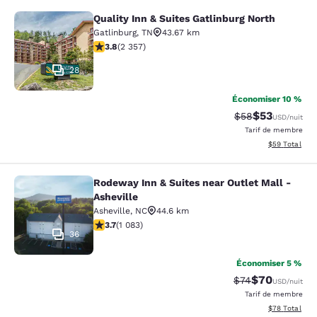
Quality Inn & Suites Gatlinburg North
Quality Inn & Suites Gatlinburg Nort
Gatlinburg
,
TN
43.67 km
3.81 étoiles. Bien. 2357 commentaires
3.8
(
2 357
)
28
Économiser 10 %
$53
Tarif barré :
Tarif réduit :
$58
USD
/nuit
Tarif de membre
Afficher les d
$59
Total
Rodeway Inn & Suites near Outlet Mall -
Rodeway Inn & Suites near Outlet Ma
Asheville
Asheville
,
NC
44.6 km
3.72 étoiles. Bien. 1083 commentaires
3.7
(
1 083
)
36
Économiser 5 %
$70
Tarif barré :
Tarif réduit :
$74
USD
/nuit
Tarif de membre
Afficher les d
$78
Total