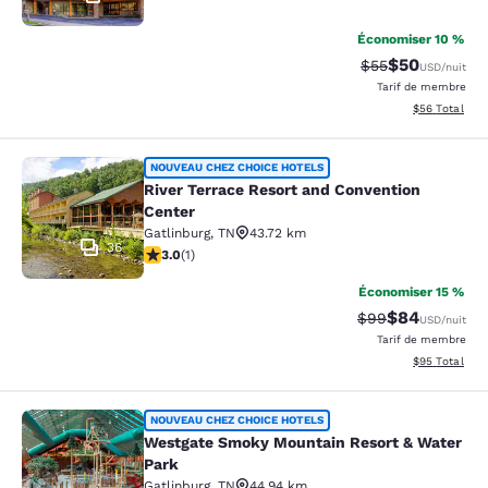
Économiser 10 %
$50
Tarif barré :
Tarif réduit :
$55
USD
/nuit
Tarif de membre
Afficher les d
$56
Total
River Terrace Resort and Conventio
NOUVEAU CHEZ CHOICE HOTELS
River Terrace Resort and Convention
Center
Gatlinburg
,
TN
43.72 km
36
3 étoiles. Moyen. 1 commentaire
3.0
(
1
)
Économiser 15 %
$84
Tarif barré :
Tarif réduit :
$99
USD
/nuit
Tarif de membre
Afficher les d
$95
Total
Westgate Smoky Mountain Resort &
NOUVEAU CHEZ CHOICE HOTELS
Westgate Smoky Mountain Resort & Water
Park
Gatlinburg
,
TN
44.94 km