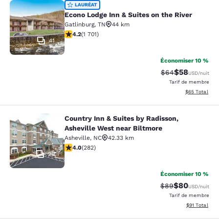
Econo Lodge Inn & Suites on the Riv
LAURÉAT
Econo Lodge Inn & Suites on the River
Gatlinburg
,
TN
44 km
4.17 étoiles. Très bon. 1701 commentaires
4.2
(
1 701
)
41
Économiser 10 %
$58
Tarif barré :
Tarif réduit :
$64
USD
/nuit
Tarif de membre
Afficher les d
$65
Total
Country Inn & Suites by Radisson,
Country Inn & Suites by Radisson, A
Asheville West near Biltmore
Asheville
,
NC
42.33 km
4.05 étoiles. Très bon. 282 commentaires
4.0
(
282
)
29
Économiser 10 %
$80
Tarif barré :
Tarif réduit :
$89
USD
/nuit
Tarif de membre
Afficher les d
$91
Total