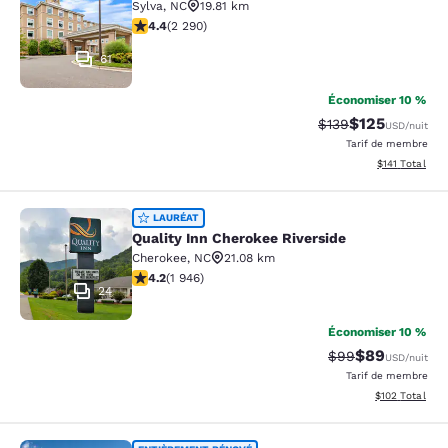
Sylva
,
NC
19.81 km
4.41 étoiles. Excellent. 2290 commentaires
4.4
(
2 290
)
61
Économiser 10 %
$125
Tarif barré :
Tarif réduit :
$139
USD
/nuit
Tarif de membre
Afficher les d
$141
Total
Quality Inn Cherokee Riverside
LAURÉAT
Quality Inn Cherokee Riverside
Cherokee
,
NC
21.08 km
4.22 étoiles. Excellent. 1946 commentaires
4.2
(
1 946
)
24
Économiser 10 %
$89
Tarif barré :
Tarif réduit :
$99
USD
/nuit
Tarif de membre
Afficher les dé
$102
Total