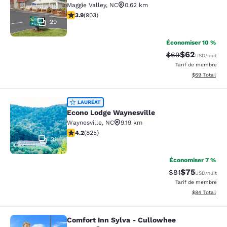
Maggie Valley
,
NC
0.62 km
3.85 étoiles. Bien. 903 commentaires
3.9
(
903
)
29
Économiser 10 %
$62
Tarif barré :
Tarif réduit :
$69
USD
/nuit
Tarif de membre
Afficher les d
$69
Total
Econo Lodge Waynesville
LAURÉAT
Econo Lodge Waynesville
Waynesville
,
NC
9.19 km
4.2 étoiles. Excellent. 825 commentaires
4.2
(
825
)
31
Économiser 7 %
$75
Tarif barré :
Tarif réduit :
$81
USD
/nuit
Tarif de membre
Afficher les d
$84
Total
Comfort Inn Sylva - Cullowhee
Comfort Inn Sylva - Cullowhee