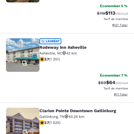
Économiser 5 %
$113
Tarif barré :
Tarif réduit :
$119
USD
/nuit
Tarif de membre
Afficher les dé
$127
Total
Rodeway Inn Asheville
LAURÉAT
Rodeway Inn Asheville
Asheville
,
NC
42 km
3.71 étoiles. Bien. 1251 commentaires
3.7
(
1 251
)
30
Économiser 7 %
$64
Tarif barré :
Tarif réduit :
$69
USD
/nuit
Tarif de membre
Afficher les d
$71
Total
Clarion Pointe Downtown Gatlinburg
Clarion Pointe Downtown Gatlinbur
Gatlinburg
,
TN
43.25 km
2.73 étoiles. Moyen. 1525 commentaires
2.7
(
1 525
)
14