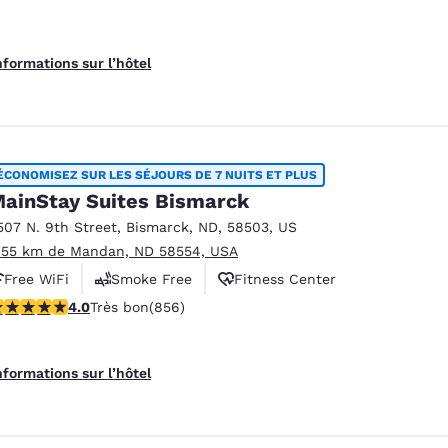
nformations sur l’hôtel
ÉCONOMISEZ SUR LES SÉJOURS DE 7 NUITS ET PLUS
ainStay Suites Bismarck
507 N. 9th Street
,
Bismarck
,
ND
,
58503
,
US
.55 km de Mandan, ND 58554, USA
Free WiFi
Smoke Free
Fitness Center
.01 étoiles. Très bon. 856 commentaires
4.0
Très bon
(856)
nformations sur l’hôtel