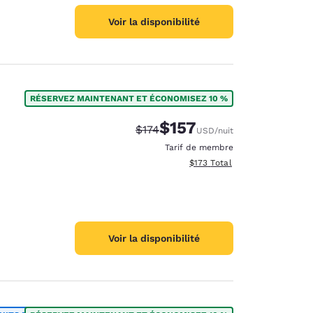
Voir la disponibilité
RÉSERVEZ MAINTENANT ET ÉCONOMISEZ 10 %
$157
Tarif barré :
Tarif réduit :
$174
USD
/nuit
Tarif de membre
Afficher les détails totaux es
$173
Total
Voir la disponibilité