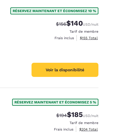
RÉSERVEZ MAINTENANT ET ÉCONOMISEZ 10 %
$140
Tarif barré :
Tarif réduit :
$156
USD
/nuit
Tarif de membre
Afficher les détails totaux es
Frais inclus
$155
Total
Voir la disponibilité
RÉSERVEZ MAINTENANT ET ÉCONOMISEZ 5 %
$185
Tarif barré :
Tarif réduit :
$194
USD
/nuit
Tarif de membre
Afficher les détails totaux est
Frais inclus
$204
Total