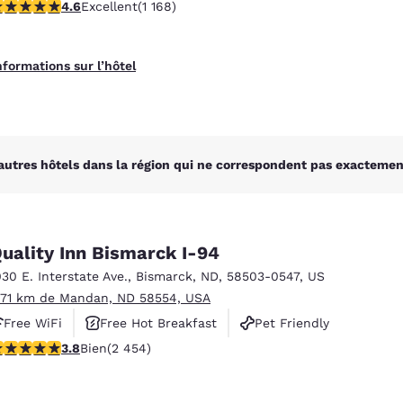
.57 étoiles. Excellent. 1168 commentaires
4.6
Excellent
(1 168)
nformations sur l’hôtel
autres hôtels dans la région qui ne correspondent pas exactement
uality Inn Bismarck I-94
030 E. Interstate Ave.
,
Bismarck
,
ND
,
58503-0547
,
US
.71 km de Mandan, ND 58554, USA
Free WiFi
Free Hot Breakfast
Pet Friendly
.8 étoiles. Bien. 2454 commentaires
3.8
Bien
(2 454)