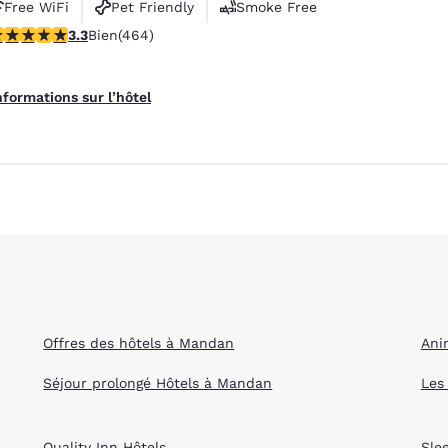
Free WiFi
Pet Friendly
Smoke Free
.32 étoiles. Bien. 464 commentaires
3.3
Bien
(464)
nformations sur l’hôtel
Offres des hôtels à Mandan
Ani
Séjour prolongé Hôtels à Mandan
Les
Quality Inn Hôtels
Sle