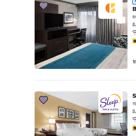
B
8
8
P
I
S
1
9
4