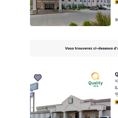
4
I
Vous trouverez ci-dessous d'
Q
1
8
3