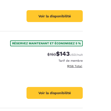
Voir la disponibilité
RÉSERVEZ MAINTENANT ET ÉCONOMISEZ 5 %
$143
Tarif barré :
Tarif réduit :
$150
USD
/nuit
Tarif de membre
Afficher les détails totaux es
$156
Total
Voir la disponibilité