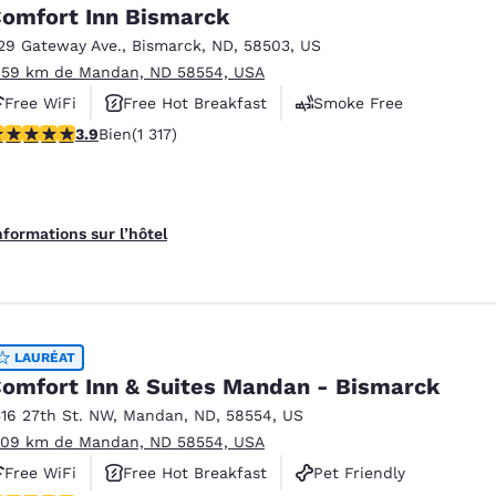
México
Mexico
omfort Inn Bismarck
Español
English
29 Gateway Ave.
,
Bismarck
,
ND
,
58503
,
US
.59 km de Mandan, ND 58554, USA
Free WiFi
Free Hot Breakfast
Smoke Free
nd
Germany
España
English
Español
.88 étoiles. Bien. 1317 commentaires
3.9
Bien
(1 317)
France
France
Français
English
nformations sur l’hôtel
Italia
Italy
Italiano
English
ngdom
LAURÉAT
omfort Inn & Suites Mandan - Bismarck
516 27th St. NW
,
Mandan
,
ND
,
58554
,
US
India
New Zealan
.09 km de Mandan, ND 58554, USA
English
English
Free WiFi
Free Hot Breakfast
Pet Friendly