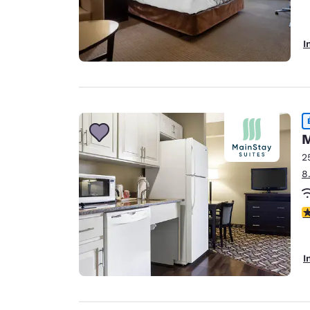
I
M
2
8
4
I