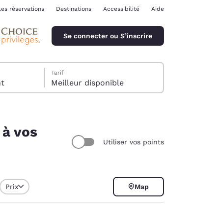
les réservations
Destinations
Accessibilité
Aide
Se connecter ou S’inscrire
Tarif
ent
Meilleur disponible
 à vos
Utiliser vos points
ina
Prix
Map