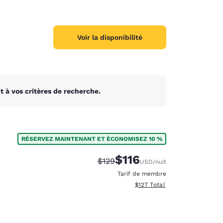
Voir la disponibilité
 à vos critères de recherche.
RÉSERVEZ MAINTENANT ET ÉCONOMISEZ 10 %
$116
Tarif barré :
Tarif réduit :
$129
USD
/nuit
Tarif de membre
Afficher les détails totaux es
$127
Total