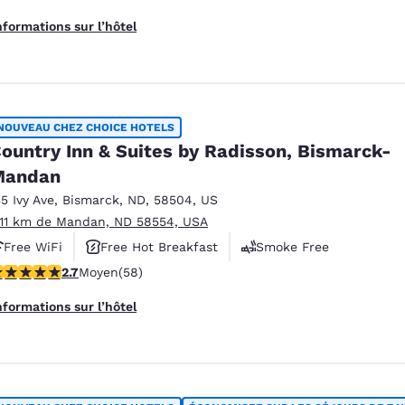
nformations sur l’hôtel
NOUVEAU CHEZ CHOICE HOTELS
ountry Inn & Suites by Radisson, Bismarck-
Mandan
35 Ivy Ave
,
Bismarck
,
ND
,
58504
,
US
.11 km de Mandan, ND 58554, USA
Free WiFi
Free Hot Breakfast
Smoke Free
.71 étoiles. Moyen. 58 commentaires
2.7
Moyen
(58)
nformations sur l’hôtel