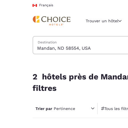
Chargement terminé
Passer à Contenu Principal
Français
Trouver un hôtel
Trouver des hôtels
Destination
Région et empl
Canada
Français
2 hôtels près de Mandan, ND 58554, USA corresp
Sélectionne
2 hôtels près de Manda
Amériques
filtres
United Sta
English
Trier par
Pertinence
Tous les filt
América L
1 fil
Português