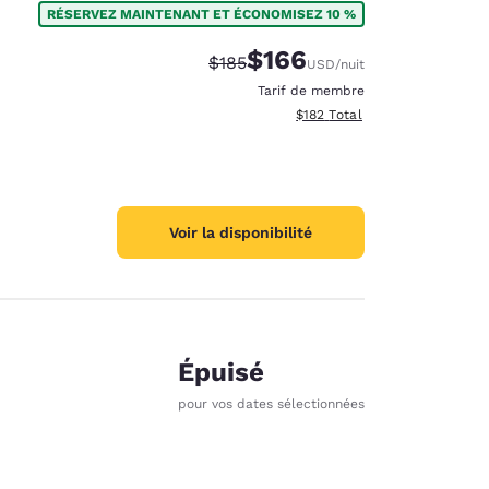
RÉSERVEZ MAINTENANT ET ÉCONOMISEZ 10 %
$166
Tarif barré :
Tarif réduit :
$185
USD
/nuit
Tarif de membre
Afficher les détails totaux es
$182
Total
Voir la disponibilité
Épuisé
pour vos dates sélectionnées
d