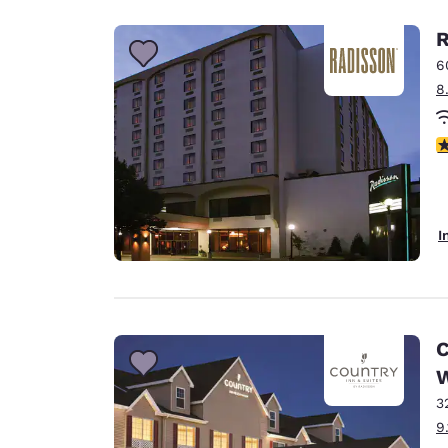
R
6
8
3
I
C
W
3
9