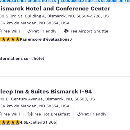
NOUVEAU CHEZ CHOICE HOTELS
ÉCONOMISEZ SUR LES SÉJOURS DE 7 N
ismarck Hotel and Conference Center
00 S 3rd St
,
Building A
,
Bismarck
,
ND
,
58504-5728
,
US
.36 km de Mandan, ND 58554, USA
Free WiFi
Pet Friendly
Free Airport Shuttle
as encore d’évaluations
Pas encore d’évaluations
0
nformations sur l’hôtel
leep Inn & Suites Bismarck I-94
510 E. Century Avenue
,
Bismarck
,
ND
,
58503
,
US
.34 km de Mandan, ND 58554, USA
Free WiFi
Free Hot Breakfast
Pet Friendly
.55 étoiles. Excellent. 1805 commentaires
4.5
Excellent
(1 805)