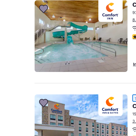
Canada
C
Français
9
Europe
8
Deutschla
Deutsch
3
Spain
English
I
Ireland
English
United Ki
English
C
Asie-Pacifique
1
Australia
3
English