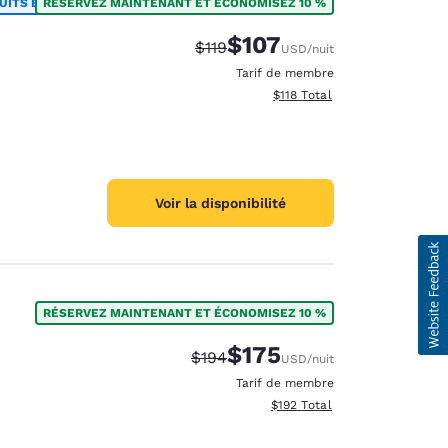
UITS ET PLUS
RÉSERVEZ MAINTENANT ET ÉCONOMISEZ 10 %
$107
Tarif barré :
Tarif réduit :
$119
USD
/nuit
Tarif de membre
Afficher les détails totaux es
$118
Total
Voir la disponibilité
RÉSERVEZ MAINTENANT ET ÉCONOMISEZ 10 %
$175
Tarif barré :
Tarif réduit :
$194
USD
/nuit
Tarif de membre
Afficher les détails totaux es
$192
Total