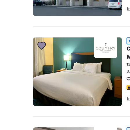
I
C
1
8
2
I