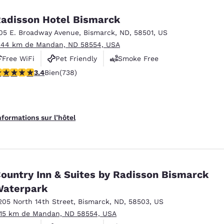
adisson Hotel Bismarck
05 E. Broadway Avenue
,
Bismarck
,
ND
,
58501
,
US
.44 km de Mandan, ND 58554, USA
Free WiFi
Pet Friendly
Smoke Free
.39 étoiles. Bien. 738 commentaires
3.4
Bien
(738)
nformations sur l’hôtel
ountry Inn & Suites by Radisson Bismarck
aterpark
205 North 14th Street
,
Bismarck
,
ND
,
58503
,
US
.15 km de Mandan, ND 58554, USA