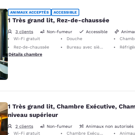
ANIMAUX ACCEPTÉS
ACCESSIBLE
1 Très grand lit, Rez-de-chaussée
3 clients
Non-fumeur
Accessible
Anima
Wi-Fi gratuit
Douche
Chambre ani
Rez-de-chaussée
Bureau avec siège ergonomique
Réfrigé
Détails chambre
1 Très grand lit, Chambre Exécutive, Cha
niveau supérieur
2 clients
Non-fumeur
Animaux non autorisés
Wi-Fi gratuit
Chambre Exécutive
Animaux no