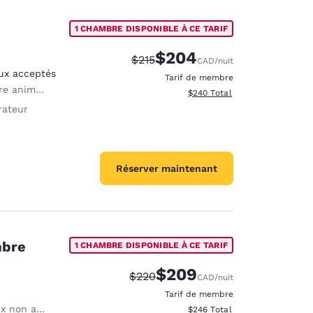
1 CHAMBRE DISPONIBLE À CE TARIF
$204
Tarif barré :
Tarif réduit :
$215
CAD
/nuit
ux acceptés
Tarif de membre
maux acceptés
Afficher les détails totaux est
$240
Total
rateur
Réserver maintenant
mbre
1 CHAMBRE DISPONIBLE À CE TARIF
$209
Tarif barré :
Tarif réduit :
$220
CAD
/nuit
Tarif de membre
n autorisés
Afficher les détails totaux est
$246
Total