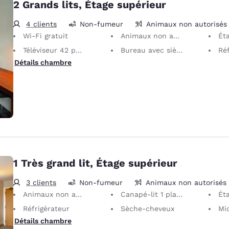
2 Grands lits, Étage supérieur
4 clients
Non-fumeur
Animaux non autorisés
Wi-Fi gratuit
Animaux non autorisés
Ét
Téléviseur 42 pouces
Bureau avec siège ergonomique
Réf
Détails chambre
1 Très grand lit, Étage supérieur
3 clients
Non-fumeur
Animaux non autorisés
Animaux non autorisés
Canapé-lit 1 place
Ét
Réfrigérateur
Sèche-cheveux
Mi
Détails chambre