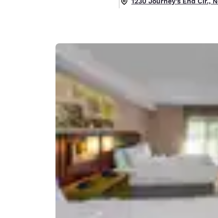
1230 Journey's End Cir.,
Canada
Français
Europe
Deutschla
Deutsch
Spain
English
Ireland
English
United Ki
English
Asie-Pacifique
Australia
English