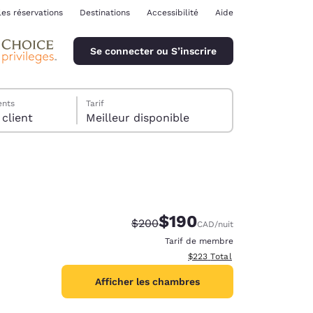
les réservations
Destinations
Accessibilité
Aide
Se connecter ou S’inscrire
ents
Tarif
chambre, 1 client
Meilleur disponible
$190
Tarif barré :
Tarif réduit :
$200
CAD
/nuit
ina
Tarif de membre
Afficher les détails totaux est
$223
Total
Afficher les chambres