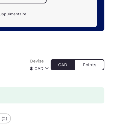
supplémentaire
Devise
CAD
Points
$
CAD
 (2)