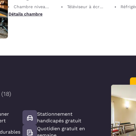
Chambre niveau supérieur
Téléviseur à écran plat
Réfrigé
Détails chambre
(
18
)
uner
Stationnement
ert
handicapés gratuit
Quotidien gratuit en
 durables
semaine