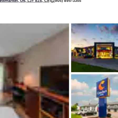
(905) 895-3355
 Newmarket, ON, L3Y 8Z6, CA
México
Mexico
Español
English
nd
Germany
España
English
Español
France
France
Français
English
Italia
Italy
Italiano
English
ngdom
India
New Zealan
English
English