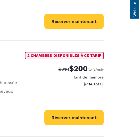
Réserver maintenant
2 CHAMBRES DISPONIBLES À CE TARIF
$200
Tarif barré :
Tarif réduit :
$210
CAD
/nuit
Tarif de membre
haussée
Afficher les détails totaux est
$234
Total
heveux
Réserver maintenant