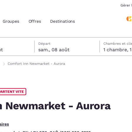
Gérer 
Groupes
Offres
Destinations
tels
t
 sélectionnée au samedi 8 août
 sélectionnée au vendredi 7 août
Départ
Chambres et cli
ût
sam., 08 août
1 
acement actuels
Comfort Inn Newmarket - Aurora
z votre langue préférée
PARTENT VITE
tes
Estados Unidos
América Lat
Español
Español
n Newmarket - Aurora
atina
Latin America
Canada
English
English
ires