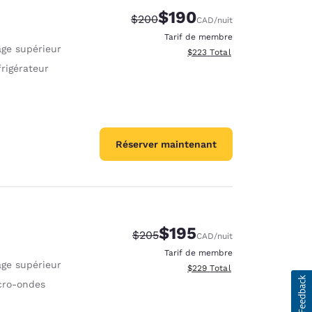
$190
Tarif barré :
Tarif réduit :
$200
CAD
/nuit
Tarif de membre
age supérieur
Afficher les détails totaux est
$223
Total
rigérateur
Réserver maintenant
$195
Tarif barré :
Tarif réduit :
$205
CAD
/nuit
Tarif de membre
age supérieur
Afficher les détails totaux est
$229
Total
cro-ondes