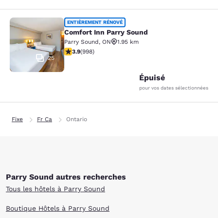
Comfort Inn Parry Sound
ENTIÈREMENT RÉNOVÉ
Comfort Inn Parry Sound
Parry Sound
,
ON
1.95 km
3.92 étoiles. Bien. 998 commentaires
3.9
(
998
)
25
Épuisé
pour vos dates sélectionnées
Fixe
Fr Ca
Ontario
Parry Sound autres recherches
Tous les hôtels à Parry Sound
Boutique Hôtels à Parry Sound