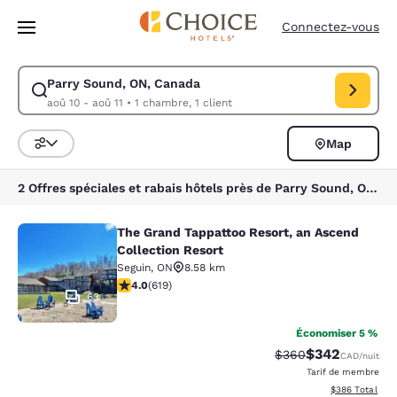
Chargement terminé
Passer à Contenu Principal
Connectez-vous
Parry Sound, ON, Canada
Modifiez la recherche pour Parry Sound, ON, Canada. Date d’arrivée ao
aoû 10 - aoû 11
•
1 chambre, 1 client
Map
Trier et filtrer
2 Offres spéciales et rabais hôtels près de Parry Sound, ON, Canada
The Grand Tappattoo Resort, an Ascend
The Grand Tappattoo Resort, an Asc
Collection Resort
Seguin
,
ON
8.58 km
4 étoiles. Très bon. 619 commentaires
4.0
(
619
)
63
Économiser 5 %
$342
Tarif barré :
Tarif réduit :
$360
CAD
/nuit
Tarif de membre
Afficher les dé
$386
Total