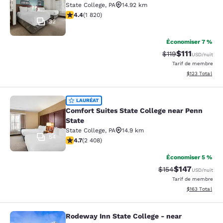
State College
,
PA
14.92 km
4.39 étoiles. Excellent. 1820 commentaires
4.4
(
1 820
)
32
Économiser 7 %
$111
Tarif barré :
Tarif réduit :
$119
USD
/nuit
Tarif de membre
Afficher les dé
$123
Total
Comfort Suites State College near P
LAURÉAT
Comfort Suites State College near Penn
State
State College
,
PA
14.9 km
54
4.67 étoiles. Exceptionnel. 2408 commentaires
4.7
(
2 408
)
Économiser 5 %
$147
Tarif barré :
Tarif réduit :
$154
USD
/nuit
Tarif de membre
Afficher les dé
$163
Total
Rodeway Inn State College - near
Rodeway Inn State College - near Un