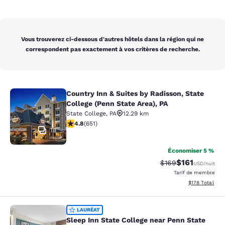
Vous trouverez ci-dessous d'autres hôtels dans la région qui ne
correspondent pas exactement à vos critères de recherche.
Country Inn & Suites by Radisson, State
Country Inn & Suites by Radisson, St
College (Penn State Area), PA
State College
,
PA
12.29 km
4.76 étoiles. Exceptionnel. 651 commentaires
4.8
(
651
)
18
Économiser 5 %
$161
Tarif barré :
Tarif réduit :
$169
USD
/nuit
Tarif de membre
Afficher les dé
$178
Total
Sleep Inn State College near Penn S
LAURÉAT
Sleep Inn State College near Penn State