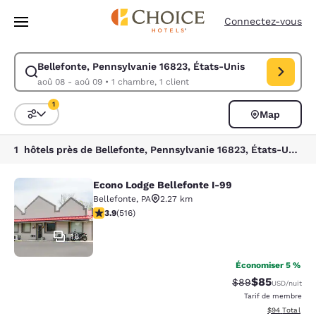
Chargement terminé
Passer à Contenu Principal
Connectez-vous
Bellefonte, Pennsylvanie 16823, États-Unis
Modifiez la recherche pour Bellefonte, Pennsylvanie 16823, États-Unis.
aoû 08 - aoû 09
•
1 chambre, 1 client
1
Map
Trier et filtrer
1 filtre actuellement sélectionné
1 hôtels près de Bellefonte, Pennsylvanie 16823, États-Unis correspondant à vos filtres
Econo Lodge Bellefonte I-99
Econo Lodge Bellefonte I-99
Bellefonte
,
PA
2.27 km
3.92 étoiles. Bien. 516 commentaires
3.9
(
516
)
18
Économiser 5 %
$85
Tarif barré :
Tarif réduit :
$89
USD
/nuit
Tarif de membre
Afficher les d
$94
Total