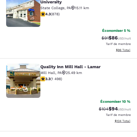
University
State College
,
PA
15.11 km
4.3 étoiles. Excellent. 878 commentaires
4.3
(
878
)
25
Économiser 5 %
$86
Tarif barré :
Tarif réduit :
$91
USD
/nuit
Tarif de membre
Afficher les d
$96
Total
Quality Inn Mill Hall - Lamar
Quality Inn Mill Hall - Lamar
Mill Hall
,
PA
25.49 km
3.32 étoiles. Bien. 1498 commentaires
3.3
(
1 498
)
37
Économiser 10 %
$94
Tarif barré :
Tarif réduit :
$104
USD
/nuit
Tarif de membre
Afficher les dé
$104
Total