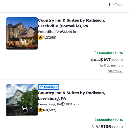
Afficher les d
$114
Total
Country Inn & Suites by Radisson,
Country Inn & Suites by Radisson, Fra
Frackville (Pottsville), PA
Pottsville
,
PA
32.46 km
4.24 étoiles. Excellent. 268 commentaires
4.2
(
268
)
30
Économiser 10 %
$167
Tarif barré :
Tarif réduit :
$186
USD
/nuit
Tarif de membre
Afficher les dé
$185
Total
Country Inn & Suites by Radisson, L
LAURÉAT
Country Inn & Suites by Radisson,
Lewisburg, PA
Lewisburg
,
PA
36.11 km
11
4.94 étoiles. Exceptionnel. 592 commentaires
4.9
(
592
)
Économiser 10 %
$165
Tarif barré :
Tarif réduit :
$183
USD
/nuit