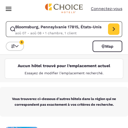
Chargement terminé
Passer à Contenu Principal
Connectez-vous
Bloomsburg, Pennsylvanie 17815, États-Unis
Modifiez la recherche pour Bloomsburg, Pennsylvanie 17815, États-Unis
aoû 07 - aoû 08
•
1 chambre, 1 client
5
Map
Trier et filtrer
5 filtres actuellement sélectionnés
Aucun hôtel trouvé pour l’emplacement actuel
Essayez de modifier l’emplacement recherché.
Vous trouverez ci-dessous d'autres hôtels dans la région qui ne
correspondent pas exactement à vos critères de recherche.