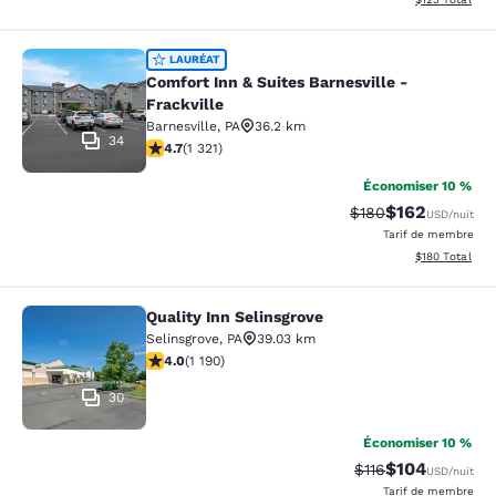
Comfort Inn & Suites Barnesville - F
LAURÉAT
Comfort Inn & Suites Barnesville -
Frackville
Barnesville
,
PA
36.2 km
34
4.65 étoiles. Exceptionnel. 1321 commentaires
4.7
(
1 321
)
Économiser 10 %
$162
Tarif barré :
Tarif réduit :
$180
USD
/nuit
Tarif de membre
Afficher les dé
$180
Total
Quality Inn Selinsgrove
Quality Inn Selinsgrove
Selinsgrove
,
PA
39.03 km
4.03 étoiles. Très bon. 1190 commentaires
4.0
(
1 190
)
30
Économiser 10 %
$104
Tarif barré :
Tarif réduit :
$116
USD
/nuit
Tarif de membre