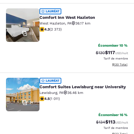
Comfort Inn West Hazleton
LAURÉAT
Comfort Inn West Hazleton
West Hazleton
,
PA
36.17 km
4.25 étoiles. Excellent. 2373 commentaires
4.3
(
2 373
)
52
Économiser 10 %
$117
Tarif barré :
Tarif réduit :
$130
USD
/nuit
Tarif de membre
Afficher les dé
$130
Total
Comfort Suites Lewisburg near Univ
LAURÉAT
Comfort Suites Lewisburg near University
Lewisburg
,
PA
36.46 km
4.45 étoiles. Excellent. 1011 commentaires
4.5
(
1 011
)
34
Économiser 16 %
$113
Tarif barré :
Tarif réduit :
$134
USD
/nuit
Tarif de membre
Afficher les dé
$123
Total