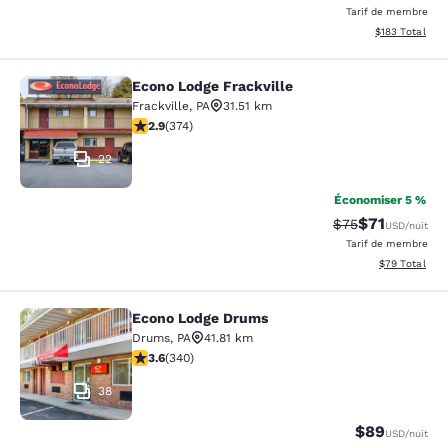
Tarif de membre
Afficher les dé
$183
Total
Econo Lodge Frackville
Econo Lodge Frackville
Frackville
,
PA
31.51 km
2.86 étoiles. Moyen. 374 commentaires
2.9
(
374
)
22
Économiser 5 %
$71
Tarif barré :
Tarif réduit :
$75
USD
/nuit
Tarif de membre
Afficher les d
$79
Total
Econo Lodge Drums
Econo Lodge Drums
Drums
,
PA
41.81 km
3.62 étoiles. Bien. 340 commentaires
3.6
(
340
)
38
$89
USD
/nuit