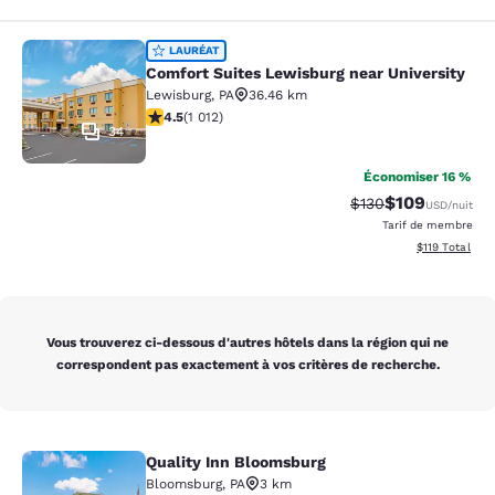
Comfort Suites Lewisburg near Univ
LAURÉAT
Comfort Suites Lewisburg near University
Lewisburg
,
PA
36.46 km
4.45 étoiles. Excellent. 1012 commentaires
4.5
(
1 012
)
34
Économiser 16 %
$109
Tarif barré :
Tarif réduit :
$130
USD
/nuit
Tarif de membre
Afficher les d
$119
Total
Vous trouverez ci-dessous d'autres hôtels dans la région qui ne
correspondent pas exactement à vos critères de recherche.
Quality Inn Bloomsburg
Quality Inn Bloomsburg
Bloomsburg
,
PA
3 km