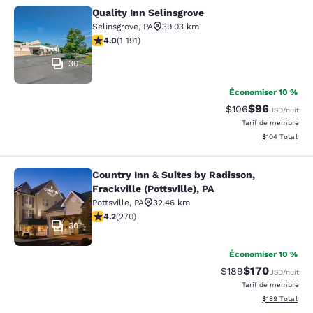
Quality Inn Selinsgrove
Quality Inn Selinsgrove
Selinsgrove
,
PA
39.03 km
4.03 étoiles. Très bon. 1191 commentaires
4.0
(
1 191
)
30
Économiser 10 %
$96
Tarif barré :
Tarif réduit :
$106
USD
/nuit
Tarif de membre
Afficher les dé
$104
Total
Country Inn & Suites by Radisson,
Country Inn & Suites by Radisson, Fra
Frackville (Pottsville), PA
Pottsville
,
PA
32.46 km
4.24 étoiles. Excellent. 270 commentaires
4.2
(
270
)
30
Économiser 10 %
$170
Tarif barré :
Tarif réduit :
$189
USD
/nuit
Tarif de membre
Afficher les dé
$189
Total