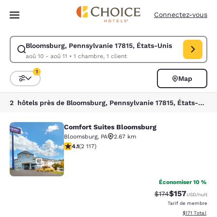
Chargement terminé
Passer à Contenu Principal
Connectez-vous
Bloomsburg, Pennsylvanie 17815, États-Unis
Modifiez la recherche pour Bloomsburg, Pennsylvanie 17815, États-Unis.
aoû 10 - aoû 11
•
1 chambre, 1 client
1
Map
Trier et filtrer
1 filtre actuellement sélectionné
2 hôtels près de Bloomsburg, Pennsylvanie 17815, États-Unis correspondant à vos filtres
Comfort Suites Bloomsburg
Comfort Suites Bloomsburg
Bloomsburg
,
PA
2.67 km
4.07 étoiles. Très bon. 2117 commentaires
4.1
(
2 117
)
36
Économiser 10 %
$157
Tarif barré :
Tarif réduit :
$174
USD
/nuit
Tarif de membre
Afficher les d
$171
Total