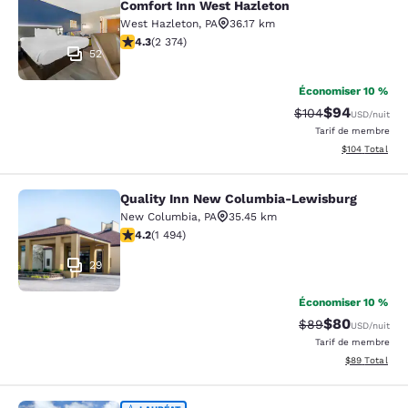
Comfort Inn West Hazleton
West Hazleton
,
PA
36.17 km
4.25 étoiles. Excellent. 2374 commentaires
4.3
(
2 374
)
52
Économiser 10 %
$94
Tarif barré :
Tarif réduit :
$104
USD
/nuit
Tarif de membre
Afficher les dé
$104
Total
Quality Inn New Columbia-Lewisburg
Quality Inn New Columbia-Lewisbu
New Columbia
,
PA
35.45 km
4.15 étoiles. Très bon. 1494 commentaires
4.2
(
1 494
)
29
Économiser 10 %
$80
Tarif barré :
Tarif réduit :
$89
USD
/nuit
Tarif de membre
Afficher les d
$89
Total