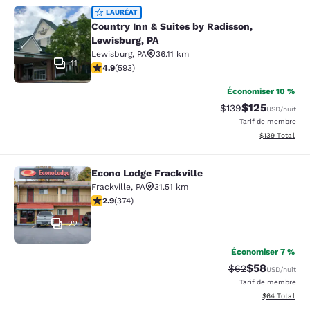
Country Inn & Suites by Radisson, L
LAURÉAT
Country Inn & Suites by Radisson,
Lewisburg, PA
Lewisburg
,
PA
36.11 km
11
4.94 étoiles. Exceptionnel. 593 commentaires
4.9
(
593
)
Économiser 10 %
$125
Tarif barré :
Tarif réduit :
$139
USD
/nuit
Tarif de membre
Afficher les dé
$139
Total
Econo Lodge Frackville
Econo Lodge Frackville
Frackville
,
PA
31.51 km
2.86 étoiles. Moyen. 374 commentaires
2.9
(
374
)
22
Économiser 7 %
$58
Tarif barré :
Tarif réduit :
$62
USD
/nuit
Tarif de membre
Afficher les d
$64
Total