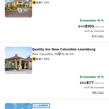
4.01 étoiles. Très bon. 1301 commentaires
4.0
(
1 301
)
40
Économiser 10 %
$103
Tarif barré :
Tarif réduit :
$114
USD
/nuit
Tarif de membre
Afficher les d
$112
Total
Quality Inn New Columbia-Lewisburg
Quality Inn New Columbia-Lewisbu
New Columbia
,
PA
35.45 km
4.15 étoiles. Très bon. 1494 commentaires
4.2
(
1 494
)
29
Économiser 10 %
$77
Tarif barré :
Tarif réduit :
$86
USD
/nuit
Tarif de membre
Afficher les d
$86
Total
Comfort Suites Lewisburg near Univ
LAURÉAT