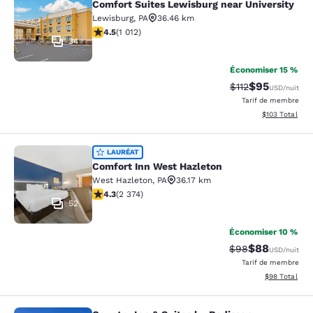
Comfort Suites Lewisburg near University
Lewisburg
,
PA
36.46 km
4.45 étoiles. Excellent. 1012 commentaires
4.5
(
1 012
)
34
Économiser 15 %
$95
Tarif barré :
Tarif réduit :
$112
USD
/nuit
Tarif de membre
Afficher les dé
$103
Total
Comfort Inn West Hazleton
LAURÉAT
Comfort Inn West Hazleton
West Hazleton
,
PA
36.17 km
4.25 étoiles. Excellent. 2374 commentaires
4.3
(
2 374
)
52
Économiser 10 %
$88
Tarif barré :
Tarif réduit :
$98
USD
/nuit
Tarif de membre
Afficher les d
$98
Total