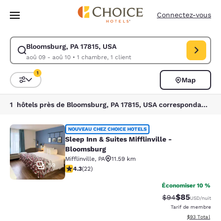
Chargement terminé
Passer à Contenu Principal
Connectez-vous
Bloomsburg, PA 17815, USA
Modifiez la recherche pour Bloomsburg, PA 17815, USA. Date d’arrivée 
aoû 09 - aoû 10
•
1 chambre, 1 client
1
Map
Trier et filtrer
1 filtre actuellement sélectionné
1 hôtels près de Bloomsburg, PA 17815, USA correspondant à vos filtres
Sleep Inn & Suites Mifflinville -Blo
NOUVEAU CHEZ CHOICE HOTELS
Sleep Inn & Suites Mifflinville -
Bloomsburg
Mifflinville
,
PA
11.59 km
59
4.32 étoiles. Excellent. 22 commentaires
4.3
(
22
)
Économiser 10 %
$85
Tarif barré :
Tarif réduit :
$94
USD
/nuit
Tarif de membre
Afficher les d
$93
Total