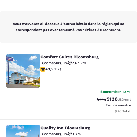
Vous trouverez ci-dessous d'autres hôtels dans la région qui ne
correspondent pas exactement à vos critères de recherche.
Comfort Suites Bloomsburg
Comfort Suites Bloomsburg
Bloomsburg
,
PA
2.67 km
4.07 étoiles. Très bon. 2117 commentaires
4.1
(
2 117
)
36
Économiser 10 %
$128
Tarif barré :
Tarif réduit :
$143
USD
/nuit
Tarif de membre
Afficher les dé
$140
Total
Quality Inn Bloomsburg
Quality Inn Bloomsburg
Bloomsburg
,
PA
3 km