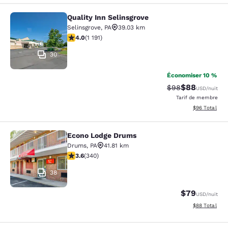
Quality Inn Selinsgrove
Quality Inn Selinsgrove
Selinsgrove
,
PA
39.03 km
4.03 étoiles. Très bon. 1191 commentaires
4.0
(
1 191
)
30
Économiser 10 %
$88
Tarif barré :
Tarif réduit :
$98
USD
/nuit
Tarif de membre
Afficher les d
$96
Total
Econo Lodge Drums
Econo Lodge Drums
Drums
,
PA
41.81 km
3.62 étoiles. Bien. 340 commentaires
3.6
(
340
)
38
$79
USD
/nuit
Afficher les d
$88
Total