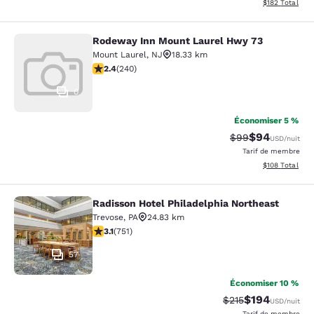
Afficher les dé
$182
Total
Rodeway Inn Mount Laurel Hwy 73
Rodeway Inn Mount Laurel Hwy 73
Mount Laurel
,
NJ
18.33 km
2.39 étoiles. Moyen. 240 commentaires
2.4
(
240
)
0
Économiser 5 %
$94
Tarif barré :
Tarif réduit :
$99
USD
/nuit
Tarif de membre
Afficher les dé
$108
Total
Radisson Hotel Philadelphia Northeast
Radisson Hotel Philadelphia Northe
Trevose
,
PA
24.83 km
3.13 étoiles. Bien. 751 commentaires
3.1
(
751
)
57
Économiser 10 %
$194
Tarif barré :
Tarif réduit :
$215
USD
/nuit
Tarif de membre