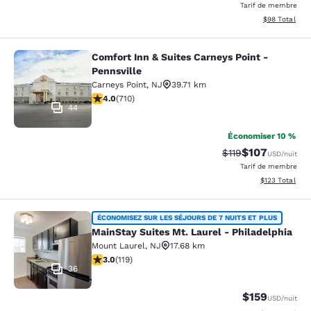
Tarif de membre
Afficher les d
$98
Total
Comfort Inn & Suites Carneys Point -
Comfort Inn & Suites Carneys Point 
Pennsville
Carneys Point
,
NJ
39.71 km
4 étoiles. Très bon. 710 commentaires
4.0
(
710
)
44
Économiser 10 %
$107
Tarif barré :
Tarif réduit :
$119
USD
/nuit
Tarif de membre
Afficher les dé
$123
Total
MainStay Suites Mt. Laurel - Philad
ÉCONOMISEZ SUR LES SÉJOURS DE 7 NUITS ET PLUS
MainStay Suites Mt. Laurel - Philadelphia
Mount Laurel
,
NJ
17.68 km
2.97 étoiles. Moyen. 119 commentaires
3.0
(
119
)
36
$159
USD
/nuit