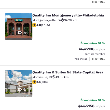
Afficher les dé
$125
Total
Quality Inn Montgomeryville-Philadelphia
Quality Inn Montgomeryville-Philad
Montgomeryville
,
PA
34.26 km
4.03 étoiles. Très bon. 1155 commentaires
4.0
(
1 155
)
30
Économiser 10 %
$136
Tarif barré :
Tarif réduit :
$151
USD
/nuit
Tarif de membre
Afficher les dé
Frais inclus
$149
Total
Quality Inn & Suites NJ State Capital Area
Quality Inn & Suites NJ State Capita
Morrisville
,
PA
43.55 km
3.62 étoiles. Bien. 736 commentaires
3.6
(
736
)
43
Économiser 10 %
$158
Tarif barré :
Tarif réduit :
$175
USD
/nuit