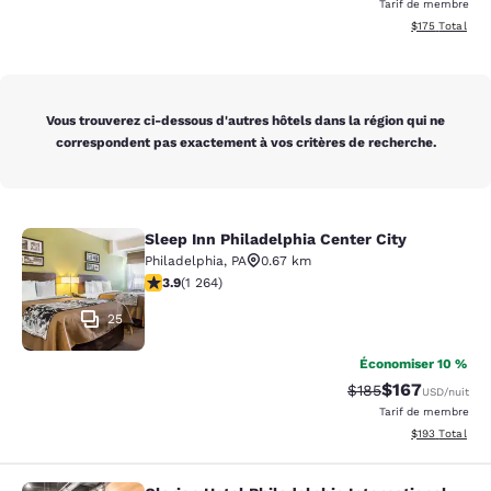
Tarif de membre
Afficher les dé
$175
Total
Vous trouverez ci-dessous d'autres hôtels dans la région qui ne
correspondent pas exactement à vos critères de recherche.
Sleep Inn Philadelphia Center City
Sleep Inn Philadelphia Center City
Philadelphia
,
PA
0.67 km
3.86 étoiles. Bien. 1264 commentaires
3.9
(
1 264
)
25
Économiser 10 %
$167
Tarif barré :
Tarif réduit :
$185
USD
/nuit
Tarif de membre
Afficher les dé
$193
Total