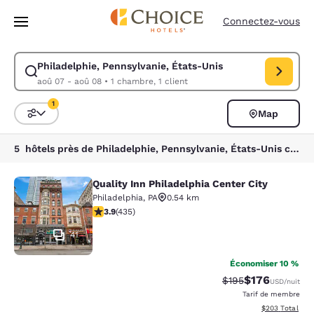
Chargement terminé
Passer à Contenu Principal
Connectez-vous
Philadelphie, Pennsylvanie, États-Unis
Modifiez la recherche pour Philadelphie, Pennsylvanie, États-Unis. Dat
aoû 07 - aoû 08
•
1 chambre, 1 client
1
Map
Trier et filtrer
1 filtre actuellement sélectionné
5 hôtels près de Philadelphie, Pennsylvanie, États-Unis correspondant à vos filtres
Quality Inn Philadelphia Center City
Quality Inn Philadelphia Center City
Philadelphia
,
PA
0.54 km
3.87 étoiles. Bien. 435 commentaires
3.9
(
435
)
41
Économiser 10 %
$176
Tarif barré :
Tarif réduit :
$195
USD
/nuit
Tarif de membre
Afficher les dé
$203
Total