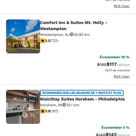
Afficher les dé
$215
Total
Comfort Inn & Suites Mt. Holly -
Comfort Inn & Suites Mt. Holly - W
Westampton
Westampton
,
NJ
30.93 km
2.22 étoiles. Moyen. 721 commentaires
2.2
(
721
)
31
Économiser 10 %
$117
Tarif barré :
Tarif réduit :
$130
USD
/nuit
Tarif de membre
Afficher les dé
$134
Total
MainStay Suites Horsham - Philadel
ÉCONOMISEZ SUR LES SÉJOURS DE 7 NUITS ET PLUS
MainStay Suites Horsham - Philadelphia
Horsham
,
PA
25.1 km
3.89 étoiles. Bien. 197 commentaires
3.9
(
197
)
33
Économiser 5 %
$142
Tarif barré :
Tarif réduit :
$149
USD
/nuit