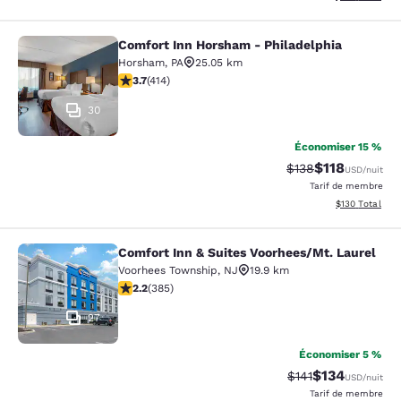
Comfort Inn Horsham - Philadelphia
Comfort Inn Horsham - Philadelphi
Horsham
,
PA
25.05 km
3.66 étoiles. Bien. 414 commentaires
3.7
(
414
)
30
Économiser 15 %
$118
Tarif barré :
Tarif réduit :
$138
USD
/nuit
Tarif de membre
Afficher les dé
$130
Total
Comfort Inn & Suites Voorhees/Mt. Laurel
Comfort Inn & Suites Voorhees/Mt. 
Voorhees Township
,
NJ
19.9 km
2.23 étoiles. Moyen. 385 commentaires
2.2
(
385
)
27
Économiser 5 %
$134
Tarif barré :
Tarif réduit :
$141
USD
/nuit
Tarif de membre