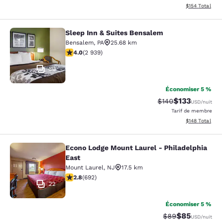
Afficher les dé
$154
Total
Sleep Inn & Suites Bensalem
Sleep Inn & Suites Bensalem
Bensalem
,
PA
25.68 km
4.05 étoiles. Très bon. 2939 commentaires
4.0
(
2 939
)
30
Économiser 5 %
$133
Tarif barré :
Tarif réduit :
$140
USD
/nuit
Tarif de membre
Afficher les dé
$148
Total
Econo Lodge Mount Laurel - Philadelphia
Econo Lodge Mount Laurel - Philade
East
Mount Laurel
,
NJ
17.5 km
2.82 étoiles. Moyen. 692 commentaires
2.8
(
692
)
22
Économiser 5 %
$85
Tarif barré :
Tarif réduit :
$89
USD
/nuit