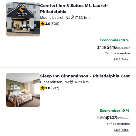
Comfort Inn & Suites Mt. Laurel-
Comfort Inn & Suites Mt. Laurel-Phi
Philadelphia
Mount Laurel
,
NJ
17.63 km
3.01 étoiles. Moyen. 506 commentaires
3.0
(
506
)
32
Économiser 10 %
$116
Tarif barré :
Tarif réduit :
$129
USD
/nuit
Tarif de membre
Afficher les dé
$133
Total
Sleep Inn Cinnaminson - Philadelphia East
Sleep Inn Cinnaminson - Philadelph
Cinnaminson
,
NJ
14.29 km
3.83 étoiles. Bien. 682 commentaires
3.8
(
682
)
27
Économiser 10 %
$143
Tarif barré :
Tarif réduit :
$159
USD
/nuit
Tarif de membre
Afficher les dé
$164
Total