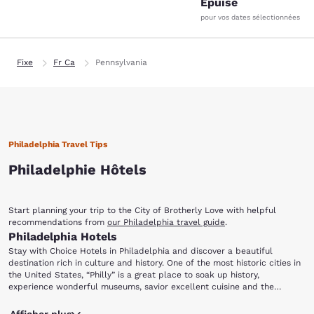
Épuisé
pour vos dates sélectionnées
Fixe
Fr Ca
Pennsylvania
Philadelphia Travel Tips
Philadelphie Hôtels
Start planning your trip to the City of Brotherly Love with helpful
recommendations from
our Philadelphia travel guide
.
Philadelphia Hotels
Stay with Choice Hotels in Philadelphia and discover a beautiful
destination rich in culture and history. One of the most historic cities in
the United States, “Philly” is a great place to soak up history,
experience wonderful museums, savior excellent cuisine and the
chance to do a wide variety of activities for everyone in the family.
Start off your trip by visiting one of the most important landmarks in
Come and stay at any of the hotels in Philadelphia and make sure to