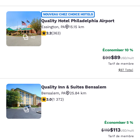
Quality Hotel Philadelphia Airport
NOUVEAU CHEZ CHOICE HOTELS
Quality Hotel Philadelphia Airport
Essington
,
PA
15.15 km
2.23 étoiles. Moyen. 363 commentaires
2.2
(
363
)
40
Économiser 10 %
$89
Tarif barré :
Tarif réduit :
$99
USD
/nuit
Tarif de membre
Afficher les d
$97
Total
Quality Inn & Suites Bensalem
Quality Inn & Suites Bensalem
Bensalem
,
PA
25.84 km
3.03 étoiles. Moyen. 1372 commentaires
3.0
(
1 372
)
17
Économiser 5 %
$113
Tarif barré :
Tarif réduit :
$119
USD
/nuit
Tarif de membre