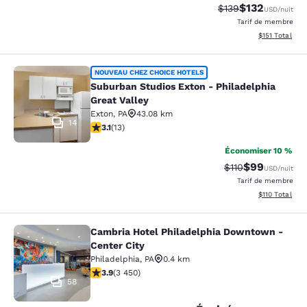
$132
Tarif barré :
Tarif réduit :
$139
USD
/nuit
Tarif de membre
Afficher les d
$151
Total
Suburban Studios Exton - Philadelph
NOUVEAU CHEZ CHOICE HOTELS
Suburban Studios Exton - Philadelphia
Great Valley
Exton
,
PA
43.08 km
14
3.08 étoiles. Moyen. 13 commentaires
3.1
(
13
)
Économiser 10 %
$99
Tarif barré :
Tarif réduit :
$110
USD
/nuit
Tarif de membre
Afficher les d
$110
Total
Cambria Hotel Philadelphia Downtown -
Cambria Hotel Philadelphia Downto
Center City
Philadelphia
,
PA
0.4 km
3.9 étoiles. Bien. 3450 commentaires
3.9
(
3 450
)
58