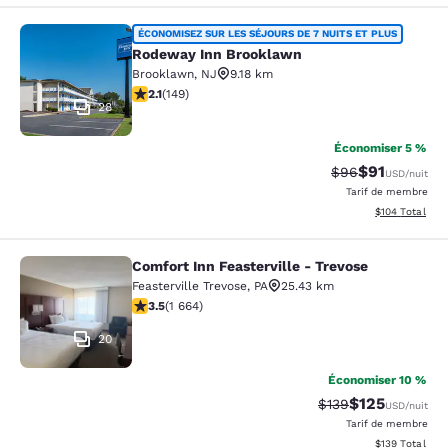
Rodeway Inn Brooklawn
ÉCONOMISEZ SUR LES SÉJOURS DE 7 NUITS ET PLUS
Rodeway Inn Brooklawn
Brooklawn
,
NJ
9.18 km
2.07 étoiles. Moyen. 149 commentaires
2.1
(
149
)
28
Économiser 5 %
$91
Tarif barré :
Tarif réduit :
$96
USD
/nuit
Tarif de membre
Afficher les dé
$104
Total
Comfort Inn Feasterville - Trevose
Comfort Inn Feasterville - Trevose
Feasterville Trevose
,
PA
25.43 km
3.46 étoiles. Bien. 1664 commentaires
3.5
(
1 664
)
20
Économiser 10 %
$125
Tarif barré :
Tarif réduit :
$139
USD
/nuit
Tarif de membre
Afficher les dé
$139
Total